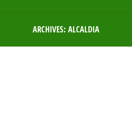
ARCHIVES:
ALCALDIA
Estás aquí:
RESOLUCIÓN DE ALCALDIA N° 0259 –
2023
Por
Municipalidad Distrital Las Lomas
27 septiembre, 2023
RESOLUCIÓN DE ALCALDIA N° 0258 –