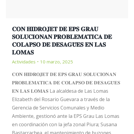
𝐂𝐎𝐍 𝐇𝐈𝐃𝐑𝐎𝐉𝐄𝐓 𝐃𝐄 𝐄𝐏𝐒 𝐆𝐑𝐀𝐔
𝐒𝐎𝐋𝐔𝐂𝐈𝐎𝐍𝐀𝐍 𝐏𝐑𝐎𝐁𝐋𝐄𝐌𝐀́𝐓𝐈𝐂𝐀 𝐃𝐄
𝐂𝐎𝐋𝐀𝐏𝐒𝐎 𝐃𝐄 𝐃𝐄𝐒𝐀𝐆𝐔̈𝐄𝐒 𝐄𝐍 𝐋𝐀𝐒
𝐋𝐎𝐌𝐀𝐒
Actividades
10 marzo, 2025
𝐂𝐎𝐍 𝐇𝐈𝐃𝐑𝐎𝐉𝐄𝐓 𝐃𝐄 𝐄𝐏𝐒 𝐆𝐑𝐀𝐔 𝐒𝐎𝐋𝐔𝐂𝐈𝐎𝐍𝐀𝐍
𝐏𝐑𝐎𝐁𝐋𝐄𝐌𝐀́𝐓𝐈𝐂𝐀 𝐃𝐄 𝐂𝐎𝐋𝐀𝐏𝐒𝐎 𝐃𝐄 𝐃𝐄𝐒𝐀𝐆𝐔̈𝐄𝐒
𝐄𝐍 𝐋𝐀𝐒 𝐋𝐎𝐌𝐀𝐒 La alcaldesa de Las Lomas
Elizabeth del Rosario Guevara a través de la
Gerencia de Servicios Comunales y Medio
Ambiente, gestionó ante la EPS Grau Las Lomas
en coordinación con la jefa zonal Piura; Susana
Bastarrachea, el mantenimiento de buzones