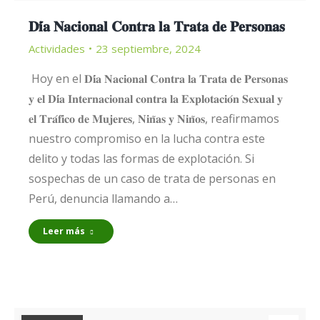
𝐃𝐢́𝐚 𝐍𝐚𝐜𝐢𝐨𝐧𝐚𝐥 𝐂𝐨𝐧𝐭𝐫𝐚 𝐥𝐚 𝐓𝐫𝐚𝐭𝐚 𝐝𝐞 𝐏𝐞𝐫𝐬𝐨𝐧𝐚𝐬
Actividades
23 septiembre, 2024
Hoy en el 𝐃𝐢́𝐚 𝐍𝐚𝐜𝐢𝐨𝐧𝐚𝐥 𝐂𝐨𝐧𝐭𝐫𝐚 𝐥𝐚 𝐓𝐫𝐚𝐭𝐚 𝐝𝐞 𝐏𝐞𝐫𝐬𝐨𝐧𝐚𝐬
𝐲 𝐞𝐥 𝐃𝐢́𝐚 𝐈𝐧𝐭𝐞𝐫𝐧𝐚𝐜𝐢𝐨𝐧𝐚𝐥 𝐜𝐨𝐧𝐭𝐫𝐚 𝐥𝐚 𝐄𝐱𝐩𝐥𝐨𝐭𝐚𝐜𝐢𝐨́𝐧 𝐒𝐞𝐱𝐮𝐚𝐥 𝐲
𝐞𝐥 𝐓𝐫𝐚́𝐟𝐢𝐜𝐨 𝐝𝐞 𝐌𝐮𝐣𝐞𝐫𝐞𝐬, 𝐍𝐢𝐧̃𝐚𝐬 𝐲 𝐍𝐢𝐧̃𝐨𝐬, reafirmamos
nuestro compromiso en la lucha contra este
delito y todas las formas de explotación. Si
sospechas de un caso de trata de personas en
Perú, denuncia llamando a…
Leer más