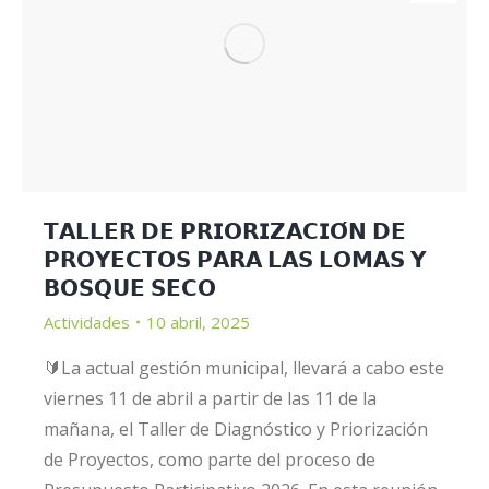
𝗧𝗔𝗟𝗟𝗘𝗥 𝗗𝗘 𝗣𝗥𝗜𝗢𝗥𝗜𝗭𝗔𝗖𝗜𝗢́𝗡 𝗗𝗘
𝗣𝗥𝗢𝗬𝗘𝗖𝗧𝗢𝗦 𝗣𝗔𝗥𝗔 𝗟𝗔𝗦 𝗟𝗢𝗠𝗔𝗦 𝗬
𝗕𝗢𝗦𝗤𝗨𝗘 𝗦𝗘𝗖𝗢
Actividades
10 abril, 2025
🔰La actual gestión municipal, llevará a cabo este
viernes 11 de abril a partir de las 11 de la
mañana, el Taller de Diagnóstico y Priorización
de Proyectos, como parte del proceso de