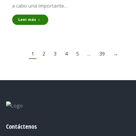
a cabo una importante…
Leer más
1
2
3
4
5
…
39
→
Contáctenos