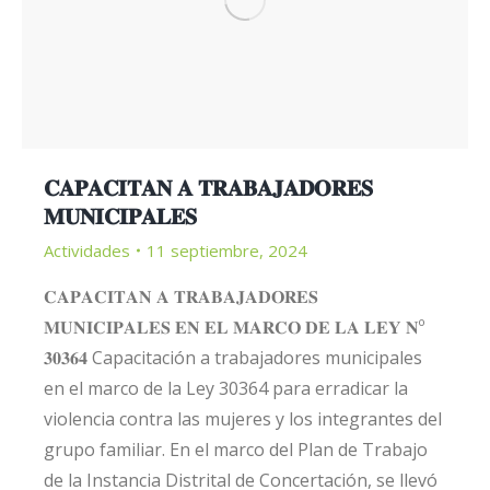
𝐂𝐀𝐏𝐀𝐂𝐈𝐓𝐀𝐍 𝐀 𝐓𝐑𝐀𝐁𝐀𝐉𝐀𝐃𝐎𝐑𝐄𝐒
𝐌𝐔𝐍𝐈𝐂𝐈𝐏𝐀𝐋𝐄𝐒
Actividades
11 septiembre, 2024
𝐂𝐀𝐏𝐀𝐂𝐈𝐓𝐀𝐍 𝐀 𝐓𝐑𝐀𝐁𝐀𝐉𝐀𝐃𝐎𝐑𝐄𝐒
𝐌𝐔𝐍𝐈𝐂𝐈𝐏𝐀𝐋𝐄𝐒 𝐄𝐍 𝐄𝐋 𝐌𝐀𝐑𝐂𝐎 𝐃𝐄 𝐋𝐀 𝐋𝐄𝐘 𝐍º
𝟑𝟎𝟑𝟔𝟒 Capacitación a trabajadores municipales
en el marco de la Ley 30364 para erradicar la
violencia contra las mujeres y los integrantes del
grupo familiar. En el marco del Plan de Trabajo
de la Instancia Distrital de Concertación, se llevó