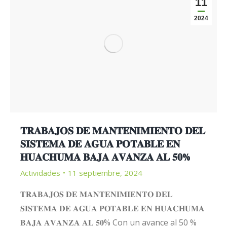
11
2024
𝐓𝐑𝐀𝐁𝐀𝐉𝐎𝐒 𝐃𝐄 𝐌𝐀𝐍𝐓𝐄𝐍𝐈𝐌𝐈𝐄𝐍𝐓𝐎 𝐃𝐄𝐋
𝐒𝐈𝐒𝐓𝐄𝐌𝐀 𝐃𝐄 𝐀𝐆𝐔𝐀 𝐏𝐎𝐓𝐀𝐁𝐋𝐄 𝐄𝐍
𝐇𝐔𝐀𝐂𝐇𝐔𝐌𝐀 𝐁𝐀𝐉𝐀 𝐀𝐕𝐀𝐍𝐙𝐀 𝐀𝐋 𝟓𝟎%
Actividades
11 septiembre, 2024
𝐓𝐑𝐀𝐁𝐀𝐉𝐎𝐒 𝐃𝐄 𝐌𝐀𝐍𝐓𝐄𝐍𝐈𝐌𝐈𝐄𝐍𝐓𝐎 𝐃𝐄𝐋
𝐒𝐈𝐒𝐓𝐄𝐌𝐀 𝐃𝐄 𝐀𝐆𝐔𝐀 𝐏𝐎𝐓𝐀𝐁𝐋𝐄 𝐄𝐍 𝐇𝐔𝐀𝐂𝐇𝐔𝐌𝐀
𝐁𝐀𝐉𝐀 𝐀𝐕𝐀𝐍𝐙𝐀 𝐀𝐋 𝟓𝟎% Con un avance al 50 %