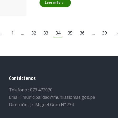
Leer más
←
1
…
32
33
34
35
36
…
39
Contáctenos
Telefono : 073 472070
Email : municipalidad@munilaslomas.gob.pe
Dirección : Jr. Miguel Grau Nº 734