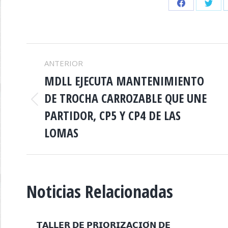
Share
Shar
on
on
Facebook
Twitt
NAVEGACIÓN
ANTERIOR
ENTRE
MDLL EJECUTA MANTENIMIENTO
DE TROCHA CARROZABLE QUE UNE
PUBLICACIONES
Publicación
PARTIDOR, CP5 Y CP4 DE LAS
anterior:
LOMAS
Noticias Relacionadas
𝗧𝗔𝗟𝗟𝗘𝗥 𝗗𝗘 𝗣𝗥𝗜𝗢𝗥𝗜𝗭𝗔𝗖𝗜𝗢́𝗡 𝗗𝗘