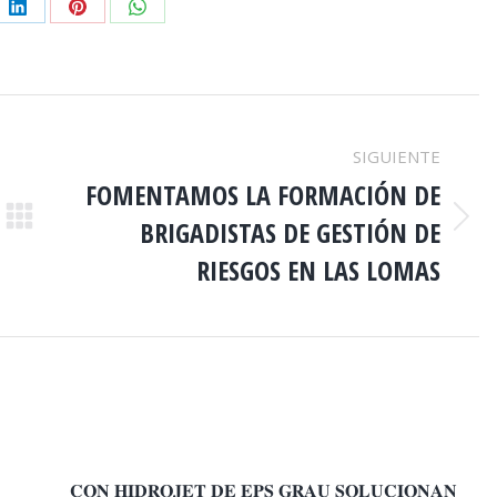
e
Share
Share
Share
on
on
on
er
LinkedIn
Pinterest
WhatsApp
SIGUIENTE
FOMENTAMOS LA FORMACIÓN DE
BRIGADISTAS DE GESTIÓN DE
Publicación
siguiente:
RIESGOS EN LAS LOMAS
𝐂𝐎𝐍 𝐇𝐈𝐃𝐑𝐎𝐉𝐄𝐓 𝐃𝐄 𝐄𝐏𝐒 𝐆𝐑𝐀𝐔 𝐒𝐎𝐋𝐔𝐂𝐈𝐎𝐍𝐀𝐍