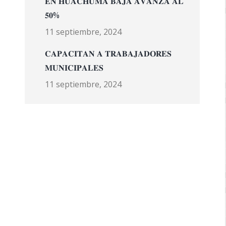
𝐄𝐍 𝐇𝐔𝐀𝐂𝐇𝐔𝐌𝐀 𝐁𝐀𝐉𝐀 𝐀𝐕𝐀𝐍𝐙𝐀 𝐀𝐋
𝟓𝟎%
11 septiembre, 2024
𝐂𝐀𝐏𝐀𝐂𝐈𝐓𝐀𝐍 𝐀 𝐓𝐑𝐀𝐁𝐀𝐉𝐀𝐃𝐎𝐑𝐄𝐒
𝐌𝐔𝐍𝐈𝐂𝐈𝐏𝐀𝐋𝐄𝐒
11 septiembre, 2024