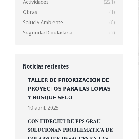
Actividades
(221)
Obras
(1)
Salud y Ambiente
(6)
Seguridad Ciudadana
(2)
Noticias recientes
𝗧𝗔𝗟𝗟𝗘𝗥 𝗗𝗘 𝗣𝗥𝗜𝗢𝗥𝗜𝗭𝗔𝗖𝗜𝗢́𝗡 𝗗𝗘
𝗣𝗥𝗢𝗬𝗘𝗖𝗧𝗢𝗦 𝗣𝗔𝗥𝗔 𝗟𝗔𝗦 𝗟𝗢𝗠𝗔𝗦
𝗬 𝗕𝗢𝗦𝗤𝗨𝗘 𝗦𝗘𝗖𝗢
10 abril, 2025
𝐂𝐎𝐍 𝐇𝐈𝐃𝐑𝐎𝐉𝐄𝐓 𝐃𝐄 𝐄𝐏𝐒 𝐆𝐑𝐀𝐔
𝐒𝐎𝐋𝐔𝐂𝐈𝐎𝐍𝐀𝐍 𝐏𝐑𝐎𝐁𝐋𝐄𝐌𝐀́𝐓𝐈𝐂𝐀 𝐃𝐄
𝐂𝐎𝐋𝐀𝐏𝐒𝐎 𝐃𝐄 𝐃𝐄𝐒𝐀𝐆𝐔̈𝐄𝐒 𝐄𝐍 𝐋𝐀𝐒