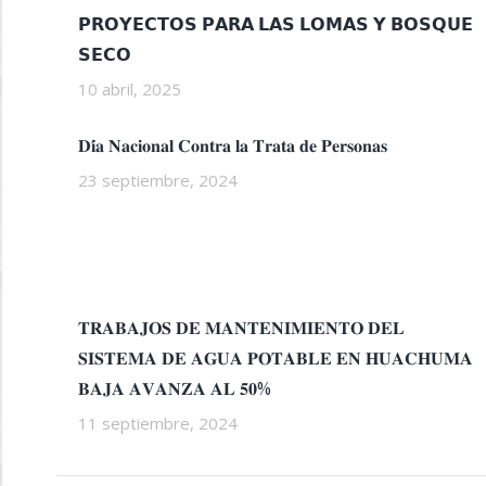
𝗣𝗥𝗢𝗬𝗘𝗖𝗧𝗢𝗦 𝗣𝗔𝗥𝗔 𝗟𝗔𝗦 𝗟𝗢𝗠𝗔𝗦 𝗬 𝗕𝗢𝗦𝗤𝗨𝗘
𝗦𝗘𝗖𝗢
10 abril, 2025
𝐃𝐢́𝐚 𝐍𝐚𝐜𝐢𝐨𝐧𝐚𝐥 𝐂𝐨𝐧𝐭𝐫𝐚 𝐥𝐚 𝐓𝐫𝐚𝐭𝐚 𝐝𝐞 𝐏𝐞𝐫𝐬𝐨𝐧𝐚𝐬
23 septiembre, 2024
𝐓𝐑𝐀𝐁𝐀𝐉𝐎𝐒 𝐃𝐄 𝐌𝐀𝐍𝐓𝐄𝐍𝐈𝐌𝐈𝐄𝐍𝐓𝐎 𝐃𝐄𝐋
𝐒𝐈𝐒𝐓𝐄𝐌𝐀 𝐃𝐄 𝐀𝐆𝐔𝐀 𝐏𝐎𝐓𝐀𝐁𝐋𝐄 𝐄𝐍 𝐇𝐔𝐀𝐂𝐇𝐔𝐌𝐀
𝐁𝐀𝐉𝐀 𝐀𝐕𝐀𝐍𝐙𝐀 𝐀𝐋 𝟓𝟎%
11 septiembre, 2024