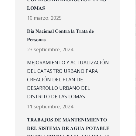
𝐋𝐎𝐌𝐀𝐒
10 marzo, 2025
𝐃𝐢́𝐚 𝐍𝐚𝐜𝐢𝐨𝐧𝐚𝐥 𝐂𝐨𝐧𝐭𝐫𝐚 𝐥𝐚 𝐓𝐫𝐚𝐭𝐚 𝐝𝐞
𝐏𝐞𝐫𝐬𝐨𝐧𝐚𝐬
23 septiembre, 2024
MEJORAMIENTO Y ACTUALIZACIÓN
DEL CATASTRO URBANO PARA
CREACIÓN DEL PLAN DE
DESARROLLO URBANO DEL
DISTRITO DE LAS LOMAS
11 septiembre, 2024
𝐓𝐑𝐀𝐁𝐀𝐉𝐎𝐒 𝐃𝐄 𝐌𝐀𝐍𝐓𝐄𝐍𝐈𝐌𝐈𝐄𝐍𝐓𝐎
𝐃𝐄𝐋 𝐒𝐈𝐒𝐓𝐄𝐌𝐀 𝐃𝐄 𝐀𝐆𝐔𝐀 𝐏𝐎𝐓𝐀𝐁𝐋𝐄