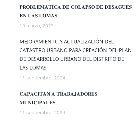
𝐏𝐑𝐎𝐁𝐋𝐄𝐌𝐀́𝐓𝐈𝐂𝐀 𝐃𝐄 𝐂𝐎𝐋𝐀𝐏𝐒𝐎 𝐃𝐄 𝐃𝐄𝐒𝐀𝐆𝐔̈𝐄𝐒
𝐄𝐍 𝐋𝐀𝐒 𝐋𝐎𝐌𝐀𝐒
10 marzo, 2025
MEJORAMIENTO Y ACTUALIZACIÓN DEL
CATASTRO URBANO PARA CREACIÓN DEL PLAN
DE DESARROLLO URBANO DEL DISTRITO DE
LAS LOMAS
11 septiembre, 2024
𝐂𝐀𝐏𝐀𝐂𝐈𝐓𝐀𝐍 𝐀 𝐓𝐑𝐀𝐁𝐀𝐉𝐀𝐃𝐎𝐑𝐄𝐒
𝐌𝐔𝐍𝐈𝐂𝐈𝐏𝐀𝐋𝐄𝐒
11 septiembre, 2024