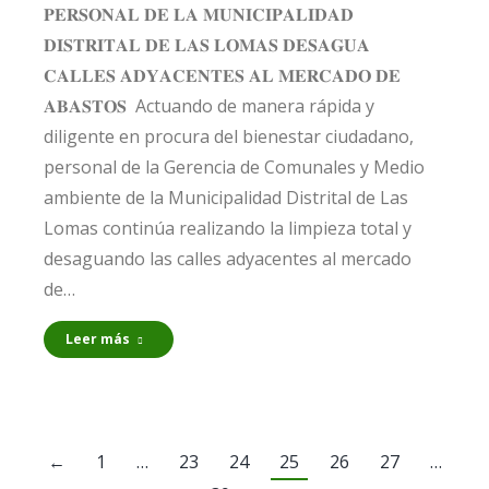
𝐏𝐄𝐑𝐒𝐎𝐍𝐀𝐋 𝐃𝐄 𝐋𝐀 𝐌𝐔𝐍𝐈𝐂𝐈𝐏𝐀𝐋𝐈𝐃𝐀𝐃
𝐃𝐈𝐒𝐓𝐑𝐈𝐓𝐀𝐋 𝐃𝐄 𝐋𝐀𝐒 𝐋𝐎𝐌𝐀𝐒 𝐃𝐄𝐒𝐀𝐆𝐔𝐀
𝐂𝐀𝐋𝐋𝐄𝐒 𝐀𝐃𝐘𝐀𝐂𝐄𝐍𝐓𝐄𝐒 𝐀𝐋 𝐌𝐄𝐑𝐂𝐀𝐃𝐎 𝐃𝐄
𝐀𝐁𝐀𝐒𝐓𝐎𝐒 Actuando de manera rápida y
diligente en procura del bienestar ciudadano,
personal de la Gerencia de Comunales y Medio
ambiente de la Municipalidad Distrital de Las
Lomas continúa realizando la limpieza total y
desaguando las calles adyacentes al mercado
de…
Leer más
←
1
…
23
24
25
26
27
…