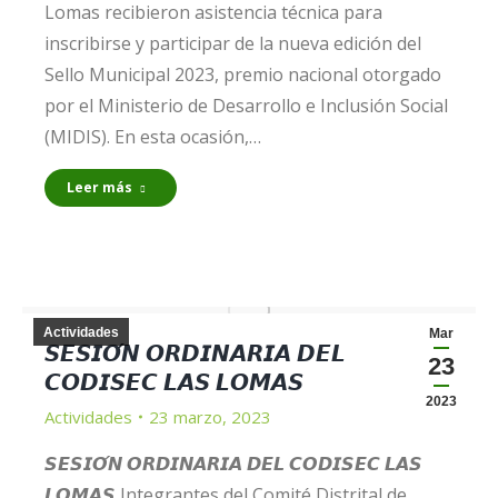
Lomas recibieron asistencia técnica para
inscribirse y participar de la nueva edición del
Sello Municipal 2023, premio nacional otorgado
por el Ministerio de Desarrollo e Inclusión Social
(MIDIS). En esta ocasión,…
Leer más
Actividades
Mar
𝙎𝙀𝙎𝙄𝙊́𝙉 𝙊𝙍𝘿𝙄𝙉𝘼𝙍𝙄𝘼 𝘿𝙀𝙇
23
𝘾𝙊𝘿𝙄𝙎𝙀𝘾 𝙇𝘼𝙎 𝙇𝙊𝙈𝘼𝙎
2023
Actividades
23 marzo, 2023
𝙎𝙀𝙎𝙄𝙊́𝙉 𝙊𝙍𝘿𝙄𝙉𝘼𝙍𝙄𝘼 𝘿𝙀𝙇 𝘾𝙊𝘿𝙄𝙎𝙀𝘾 𝙇𝘼𝙎
𝙇𝙊𝙈𝘼𝙎 Integrantes del Comité Distrital de