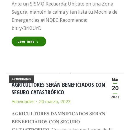
Ante un SISMO Recuerda: Ubícate en una Zona
Segura, mantén la calma y ten lista tu Mochila de
Emergencias #INDECIRecomienda:
bit.ly/3rKIUrD
Leer más
Actividades
Mar
AGRICULTORES SERÁN BENEFICIADOS CON
20
SEGURO CATASTRÓFICO
2023
Actividades
20 marzo, 2023
𝐀𝐆𝐑𝐈𝐂𝐔𝐋𝐓𝐎𝐑𝐄𝐒 𝐃𝐀𝐌𝐍𝐈𝐅𝐈𝐂𝐀𝐃𝐎𝐒 𝐒𝐄𝐑𝐀́𝐍
𝐁𝐄𝐍𝐄𝐅𝐈𝐂𝐈𝐀𝐃𝐎𝐒 𝐂𝐎𝐍 𝐒𝐄𝐆𝐔𝐑𝐎
𝐂𝐀𝐓𝐀𝐒𝐓𝐑𝐎́𝐅𝐈𝐂𝐎 Gracias a las gestiones de la