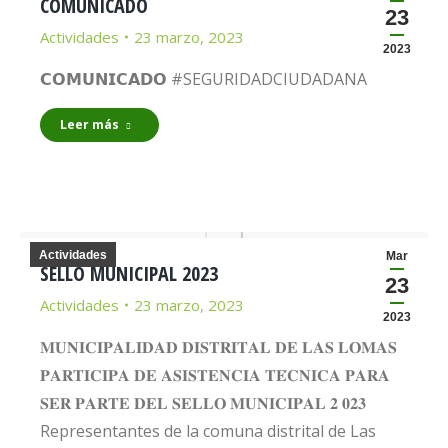
COMUNICADO
23
Actividades
23 marzo, 2023
2023
𝗖𝗢𝗠𝗨𝗡𝗜𝗖𝗔𝗗𝗢 #SEGURIDADCIUDADANA
Leer más
Actividades
Mar
SELLO MUNICIPAL 2023
23
Actividades
23 marzo, 2023
2023
𝐌𝐔𝐍𝐈𝐂𝐈𝐏𝐀𝐋𝐈𝐃𝐀𝐃 𝐃𝐈𝐒𝐓𝐑𝐈𝐓𝐀𝐋 𝐃𝐄 𝐋𝐀𝐒 𝐋𝐎𝐌𝐀𝐒
𝐏𝐀𝐑𝐓𝐈𝐂𝐈𝐏𝐀 𝐃𝐄 𝐀𝐒𝐈𝐒𝐓𝐄𝐍𝐂𝐈𝐀 𝐓𝐄́𝐂𝐍𝐈𝐂𝐀 𝐏𝐀𝐑𝐀
𝐒𝐄𝐑 𝐏𝐀𝐑𝐓𝐄 𝐃𝐄𝐋 𝐒𝐄𝐋𝐋𝐎 𝐌𝐔𝐍𝐈𝐂𝐈𝐏𝐀𝐋 𝟐 𝟎𝟐𝟑
Representantes de la comuna distrital de Las