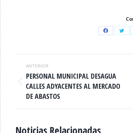
Co
Share
Shar
on
on
Facebook
Twitt
NAVEGACIÓN
ANTERIOR
ENTRE
PERSONAL MUNICIPAL DESAGUA
CALLES ADYACENTES AL MERCADO
Publicación
PUBLICACIONES
anterior:
DE ABASTOS
Noticias Relacionadas