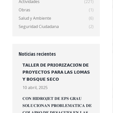
Actividades
(221)
Obras
(1)
Salud y Ambiente
(6)
Seguridad Ciudadana
(2)
Noticias recientes
𝗧𝗔𝗟𝗟𝗘𝗥 𝗗𝗘 𝗣𝗥𝗜𝗢𝗥𝗜𝗭𝗔𝗖𝗜𝗢́𝗡 𝗗𝗘
𝗣𝗥𝗢𝗬𝗘𝗖𝗧𝗢𝗦 𝗣𝗔𝗥𝗔 𝗟𝗔𝗦 𝗟𝗢𝗠𝗔𝗦
𝗬 𝗕𝗢𝗦𝗤𝗨𝗘 𝗦𝗘𝗖𝗢
10 abril, 2025
𝐂𝐎𝐍 𝐇𝐈𝐃𝐑𝐎𝐉𝐄𝐓 𝐃𝐄 𝐄𝐏𝐒 𝐆𝐑𝐀𝐔
𝐒𝐎𝐋𝐔𝐂𝐈𝐎𝐍𝐀𝐍 𝐏𝐑𝐎𝐁𝐋𝐄𝐌𝐀́𝐓𝐈𝐂𝐀 𝐃𝐄
𝐂𝐎𝐋𝐀𝐏𝐒𝐎 𝐃𝐄 𝐃𝐄𝐒𝐀𝐆𝐔̈𝐄𝐒 𝐄𝐍 𝐋𝐀𝐒