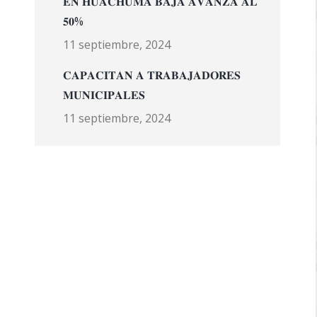
𝐄𝐍 𝐇𝐔𝐀𝐂𝐇𝐔𝐌𝐀 𝐁𝐀𝐉𝐀 𝐀𝐕𝐀𝐍𝐙𝐀 𝐀𝐋
𝟓𝟎%
11 septiembre, 2024
𝐂𝐀𝐏𝐀𝐂𝐈𝐓𝐀𝐍 𝐀 𝐓𝐑𝐀𝐁𝐀𝐉𝐀𝐃𝐎𝐑𝐄𝐒
𝐌𝐔𝐍𝐈𝐂𝐈𝐏𝐀𝐋𝐄𝐒
11 septiembre, 2024