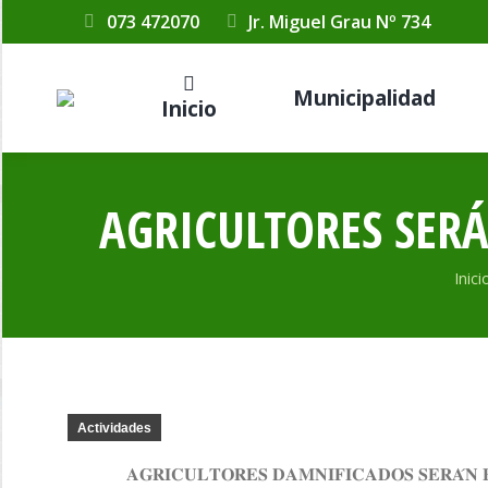
073 472070
Jr. Miguel Grau Nº 734
Municipalidad
Inicio
AGRICULTORES SER
Está
Inici
Actividades
𝐀𝐆𝐑𝐈𝐂𝐔𝐋𝐓𝐎𝐑𝐄𝐒 𝐃𝐀𝐌𝐍𝐈𝐅𝐈𝐂𝐀𝐃𝐎𝐒 𝐒𝐄𝐑𝐀́𝐍 