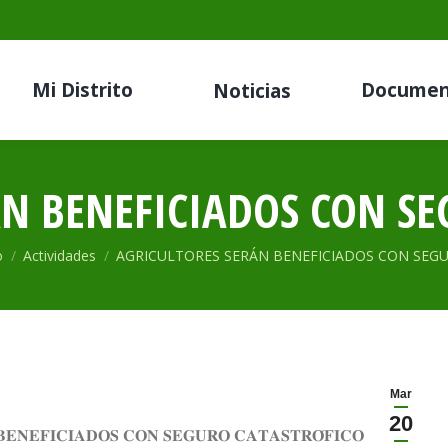
Mi Distrito
Documen
Noticias
ÁN BENEFICIADOS CON SE
s aquí:
o
Actividades
AGRICULTORES SERÁN BENEFICIADOS CON SEG
Mar
20
𝐁𝐄𝐍𝐄𝐅𝐈𝐂𝐈𝐀𝐃𝐎𝐒 𝐂𝐎𝐍 𝐒𝐄𝐆𝐔𝐑𝐎 𝐂𝐀𝐓𝐀𝐒𝐓𝐑𝐎́𝐅𝐈𝐂𝐎