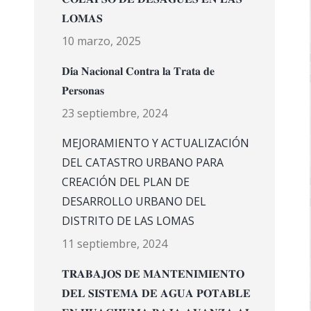
𝐋𝐎𝐌𝐀𝐒
10 marzo, 2025
𝐃𝐢́𝐚 𝐍𝐚𝐜𝐢𝐨𝐧𝐚𝐥 𝐂𝐨𝐧𝐭𝐫𝐚 𝐥𝐚 𝐓𝐫𝐚𝐭𝐚 𝐝𝐞
𝐏𝐞𝐫𝐬𝐨𝐧𝐚𝐬
23 septiembre, 2024
MEJORAMIENTO Y ACTUALIZACIÓN
DEL CATASTRO URBANO PARA
CREACIÓN DEL PLAN DE
DESARROLLO URBANO DEL
DISTRITO DE LAS LOMAS
11 septiembre, 2024
𝐓𝐑𝐀𝐁𝐀𝐉𝐎𝐒 𝐃𝐄 𝐌𝐀𝐍𝐓𝐄𝐍𝐈𝐌𝐈𝐄𝐍𝐓𝐎
𝐃𝐄𝐋 𝐒𝐈𝐒𝐓𝐄𝐌𝐀 𝐃𝐄 𝐀𝐆𝐔𝐀 𝐏𝐎𝐓𝐀𝐁𝐋𝐄