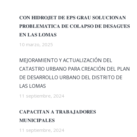
𝐂𝐎𝐍 𝐇𝐈𝐃𝐑𝐎𝐉𝐄𝐓 𝐃𝐄 𝐄𝐏𝐒 𝐆𝐑𝐀𝐔 𝐒𝐎𝐋𝐔𝐂𝐈𝐎𝐍𝐀𝐍
𝐏𝐑𝐎𝐁𝐋𝐄𝐌𝐀́𝐓𝐈𝐂𝐀 𝐃𝐄 𝐂𝐎𝐋𝐀𝐏𝐒𝐎 𝐃𝐄 𝐃𝐄𝐒𝐀𝐆𝐔̈𝐄𝐒
𝐄𝐍 𝐋𝐀𝐒 𝐋𝐎𝐌𝐀𝐒
10 marzo, 2025
MEJORAMIENTO Y ACTUALIZACIÓN DEL
CATASTRO URBANO PARA CREACIÓN DEL PLAN
DE DESARROLLO URBANO DEL DISTRITO DE
LAS LOMAS
11 septiembre, 2024
𝐂𝐀𝐏𝐀𝐂𝐈𝐓𝐀𝐍 𝐀 𝐓𝐑𝐀𝐁𝐀𝐉𝐀𝐃𝐎𝐑𝐄𝐒
𝐌𝐔𝐍𝐈𝐂𝐈𝐏𝐀𝐋𝐄𝐒
11 septiembre, 2024