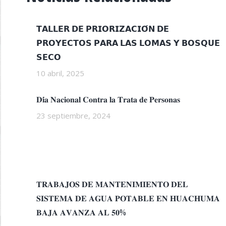
𝗧𝗔𝗟𝗟𝗘𝗥 𝗗𝗘 𝗣𝗥𝗜𝗢𝗥𝗜𝗭𝗔𝗖𝗜𝗢́𝗡 𝗗𝗘
𝗣𝗥𝗢𝗬𝗘𝗖𝗧𝗢𝗦 𝗣𝗔𝗥𝗔 𝗟𝗔𝗦 𝗟𝗢𝗠𝗔𝗦 𝗬 𝗕𝗢𝗦𝗤𝗨𝗘
𝗦𝗘𝗖𝗢
10 abril, 2025
𝐃𝐢́𝐚 𝐍𝐚𝐜𝐢𝐨𝐧𝐚𝐥 𝐂𝐨𝐧𝐭𝐫𝐚 𝐥𝐚 𝐓𝐫𝐚𝐭𝐚 𝐝𝐞 𝐏𝐞𝐫𝐬𝐨𝐧𝐚𝐬
23 septiembre, 2024
𝐓𝐑𝐀𝐁𝐀𝐉𝐎𝐒 𝐃𝐄 𝐌𝐀𝐍𝐓𝐄𝐍𝐈𝐌𝐈𝐄𝐍𝐓𝐎 𝐃𝐄𝐋
𝐒𝐈𝐒𝐓𝐄𝐌𝐀 𝐃𝐄 𝐀𝐆𝐔𝐀 𝐏𝐎𝐓𝐀𝐁𝐋𝐄 𝐄𝐍 𝐇𝐔𝐀𝐂𝐇𝐔𝐌𝐀
𝐁𝐀𝐉𝐀 𝐀𝐕𝐀𝐍𝐙𝐀 𝐀𝐋 𝟓𝟎%