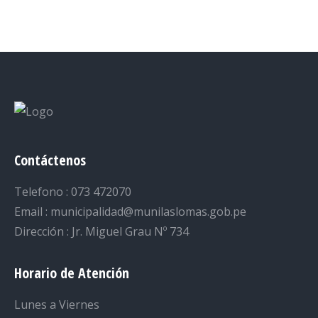
on
on
on
on
on
Facebook
Twitter
LinkedIn
Pinterest
WhatsApp
Contáctenos
Telefono : 073 472070
Email : municipalidad@munilaslomas.gob.pe
Dirección : Jr. Miguel Grau Nº 734
Horario de Atención
Lunes a Viernes