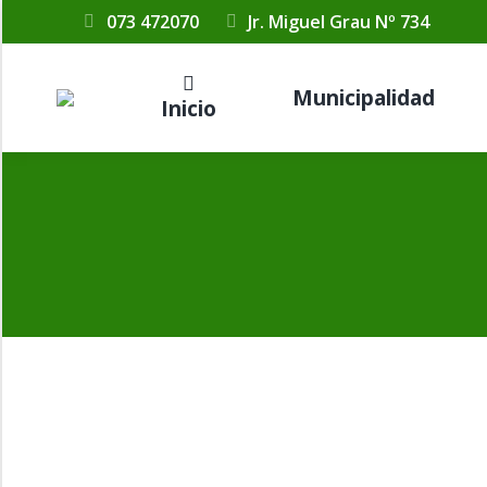
073 472070
Jr. Miguel Grau Nº 734
Municipalidad
Inicio
RESOLUCION DE ALCALDIA N° 0213 – 2
Por
Municipalidad Distrital Las Lomas
11 septiembr