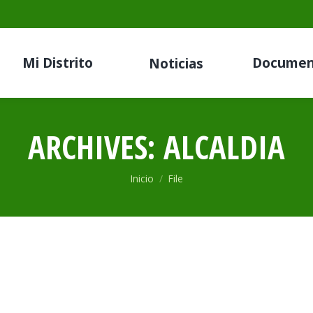
Mi Distrito
Documen
Noticias
ARCHIVES:
ALCALDIA
Estás aquí:
Inicio
File
024
e, 2024