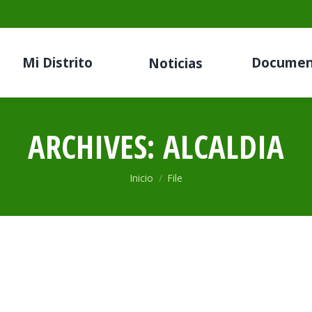
Mi Distrito
Documen
Noticias
ARCHIVES:
ALCALDIA
Estás aquí:
Inicio
File
25 MDLL
25