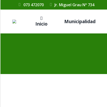
073 472070
Jr. Miguel Grau Nº 734
Municipalidad
Inicio
RESOLUCIÓN DE ALCALDIA N° 169 – 20
Por
Municipalidad Distrital Las Lomas
1 octubre, 20