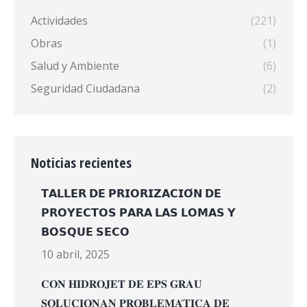
Actividades
(221)
Obras
(1)
Salud y Ambiente
(6)
Seguridad Ciudadana
(2)
Noticias recientes
𝗧𝗔𝗟𝗟𝗘𝗥 𝗗𝗘 𝗣𝗥𝗜𝗢𝗥𝗜𝗭𝗔𝗖𝗜𝗢́𝗡 𝗗𝗘
𝗣𝗥𝗢𝗬𝗘𝗖𝗧𝗢𝗦 𝗣𝗔𝗥𝗔 𝗟𝗔𝗦 𝗟𝗢𝗠𝗔𝗦 𝗬
𝗕𝗢𝗦𝗤𝗨𝗘 𝗦𝗘𝗖𝗢
10 abril, 2025
𝐂𝐎𝐍 𝐇𝐈𝐃𝐑𝐎𝐉𝐄𝐓 𝐃𝐄 𝐄𝐏𝐒 𝐆𝐑𝐀𝐔
𝐒𝐎𝐋𝐔𝐂𝐈𝐎𝐍𝐀𝐍 𝐏𝐑𝐎𝐁𝐋𝐄𝐌𝐀́𝐓𝐈𝐂𝐀 𝐃𝐄