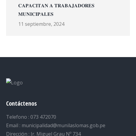
𝐂𝐀𝐏𝐀𝐂𝐈𝐓𝐀𝐍 𝐀 𝐓𝐑𝐀𝐁𝐀𝐉𝐀𝐃𝐎𝐑𝐄𝐒
𝐌𝐔𝐍𝐈𝐂𝐈𝐏𝐀𝐋𝐄𝐒
11 septiembre, 2024
Contáctenos
Telefono : 073 472070
Email : municipalidad@munilaslomas.gob.pe
Dirección : Jr. Miguel Grau Nº 734