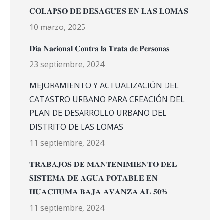
𝐂𝐎𝐋𝐀𝐏𝐒𝐎 𝐃𝐄 𝐃𝐄𝐒𝐀𝐆𝐔̈𝐄𝐒 𝐄𝐍 𝐋𝐀𝐒 𝐋𝐎𝐌𝐀𝐒
10 marzo, 2025
𝐃𝐢́𝐚 𝐍𝐚𝐜𝐢𝐨𝐧𝐚𝐥 𝐂𝐨𝐧𝐭𝐫𝐚 𝐥𝐚 𝐓𝐫𝐚𝐭𝐚 𝐝𝐞 𝐏𝐞𝐫𝐬𝐨𝐧𝐚𝐬
23 septiembre, 2024
MEJORAMIENTO Y ACTUALIZACIÓN DEL
CATASTRO URBANO PARA CREACIÓN DEL
PLAN DE DESARROLLO URBANO DEL
DISTRITO DE LAS LOMAS
11 septiembre, 2024
𝐓𝐑𝐀𝐁𝐀𝐉𝐎𝐒 𝐃𝐄 𝐌𝐀𝐍𝐓𝐄𝐍𝐈𝐌𝐈𝐄𝐍𝐓𝐎 𝐃𝐄𝐋
𝐒𝐈𝐒𝐓𝐄𝐌𝐀 𝐃𝐄 𝐀𝐆𝐔𝐀 𝐏𝐎𝐓𝐀𝐁𝐋𝐄 𝐄𝐍
𝐇𝐔𝐀𝐂𝐇𝐔𝐌𝐀 𝐁𝐀𝐉𝐀 𝐀𝐕𝐀𝐍𝐙𝐀 𝐀𝐋 𝟓𝟎%
11 septiembre, 2024