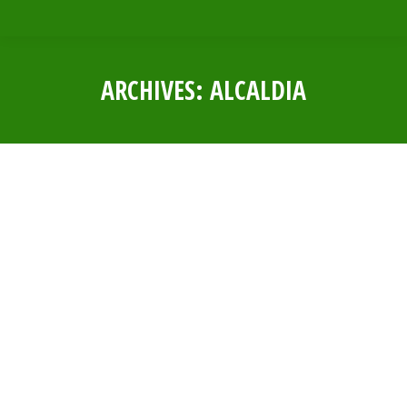
ARCHIVES:
ALCALDIA
Estás aquí:
RESOLUCIÓN DE ALCALDÍA N° 0034 –
2023
Por
Municipalidad Distrital Las Lomas
9 marzo, 2023
RESOLUCIÓN DE ALCALDÍA N° 0033 –