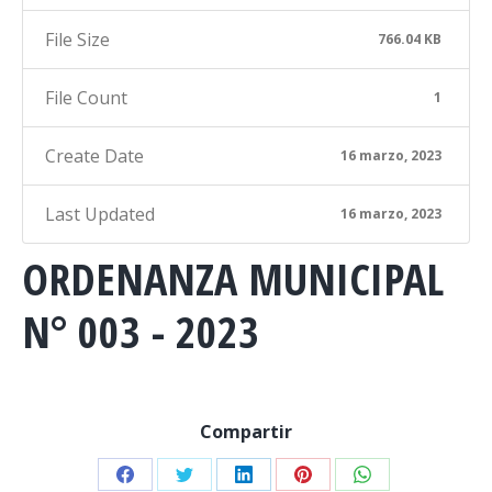
File Size
766.04 KB
File Count
1
Create Date
16 marzo, 2023
Last Updated
16 marzo, 2023
ORDENANZA MUNICIPAL
N° 003 - 2023
Compartir
Share
Share
Share
Share
Share