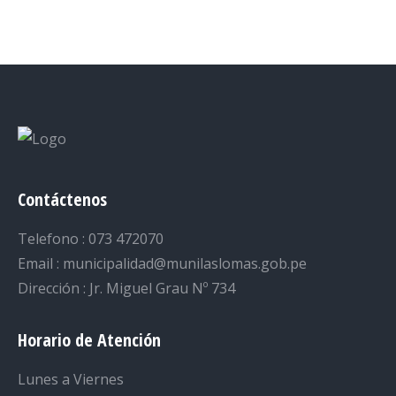
on
on
on
on
on
Facebook
Twitter
LinkedIn
Pinterest
WhatsApp
Contáctenos
Telefono : 073 472070
Email : municipalidad@munilaslomas.gob.pe
Dirección : Jr. Miguel Grau Nº 734
Horario de Atención
Lunes a Viernes