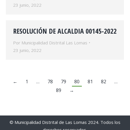
23 junio, 2022
RESOLUCIÓN DE ALCALDIA 00145-2022
Por
Municipalidad Distrital Las Lomas
23 junio, 2022
←
1
…
78
79
80
81
82
…
89
→
© Municipalidad Distrital de Las Lomas 2024. Todos los
derechos reservados.