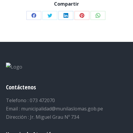
Compartir
Share
Share
Share
Share
Share
on
on
on
on
on
Facebook
Twitter
LinkedIn
Pinterest
WhatsApp
Contáctenos
Telefono : 073 472070
Email : municipalidad@munilaslomas.gob.pe
Dirección : Jr. Miguel Grau Nº 734