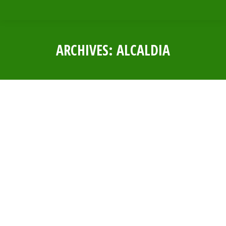
ARCHIVES:
ALCALDIA
Estás aquí:
ACUERDO DE CONCEJO N° 0033 – 2023
Por
Municipalidad Distrital Las Lomas
21 septiembre, 2023
ACUERDO DE CONCEJO N° 0030 – 2023
Por
Municipalidad Distrital Las Lomas