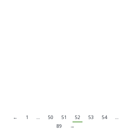
RESOLUCION DE ALCALDIA N° 0226 –
2023
Por
Municipalidad Distrital Las Lomas
21 septiembre, 2023
RESOLUCION DE ALCALDIA N° 0225 –
2023
Por
Municipalidad Distrital Las Lomas
21 septiembre, 2023
←
1
…
50
51
52
53
54
…
89
→