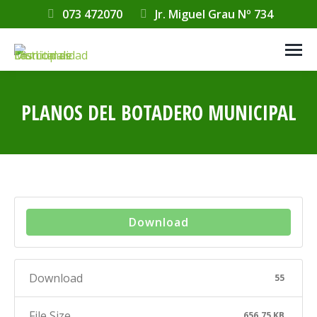
073 472070
Jr. Miguel Grau Nº 734
PLANOS DEL BOTADERO MUNICIPAL
Estás aquí:
Download
Download
55
File Size
656.75 KB