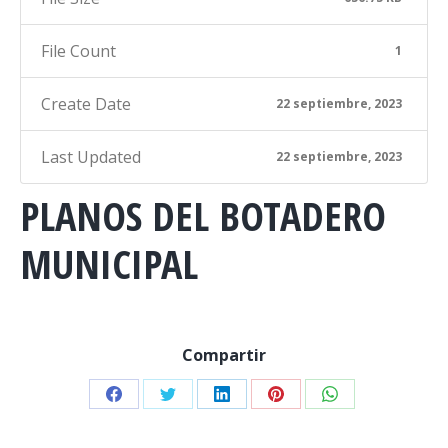
File Count
1
Create Date
22 septiembre, 2023
Last Updated
22 septiembre, 2023
PLANOS DEL BOTADERO
MUNICIPAL
Compartir
Share
Share
Share
Share
Share
on
on
on
on
on