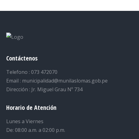
Facebook
Twitter
LinkedIn
Pinterest
WhatsApp
Contáctenos
Telefono : 073 472070
Email : municipalidad@munilaslomas.gob.pe
Dirección : Jr. Miguel Grau Nº 734
Horario de Atención
Lunes a Viernes
De: 08:00 a.m. a 02:00 p.m.