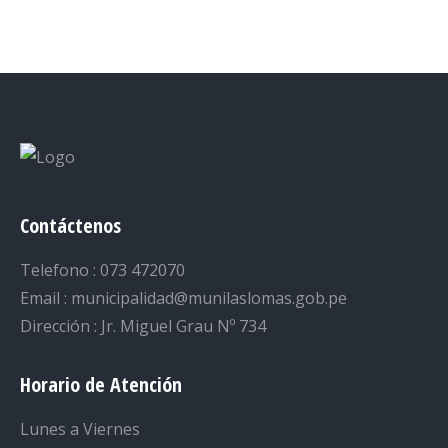
on
on
on
on
on
Facebook
Twitter
LinkedIn
Pinterest
WhatsApp
Contáctenos
Telefono : 073 472070
Email : municipalidad@munilaslomas.gob.pe
Dirección : Jr. Miguel Grau Nº 734
Horario de Atención
Lunes a Viernes