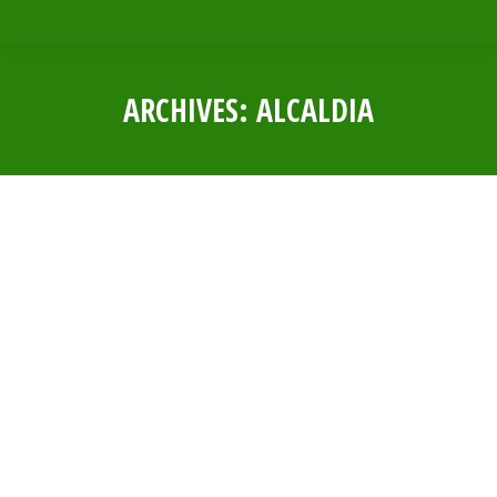
ARCHIVES:
ALCALDIA
Estás aquí:
RESOLUCION DE ALCALDIA N° 0131 –
2024
Por
Municipalidad Distrital Las Lomas
16 agosto, 2024
RESOLUCION DE ALCALDIA N° 0130 –