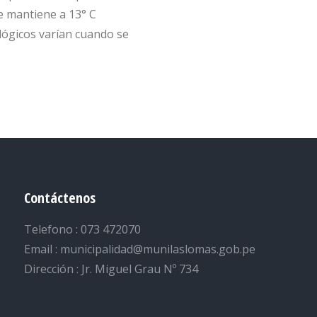
e mantiene a 13° C
ógicos varían cuando se
Contáctenos
Telefono : 073 472070
Email : municipalidad@munilaslomas.gob.pe
Dirección : Jr. Miguel Grau Nº 734