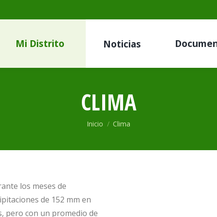
Mi Distrito
Documen
Noticias
CLIMA
Estás aquí:
Inicio
Clima
urante los meses de
ecipitaciones de 152 mm en
es, pero con un promedio de