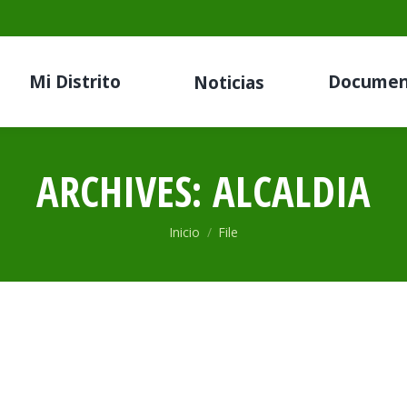
Mi Distrito
Documen
Noticias
ARCHIVES:
ALCALDIA
Estás aquí:
Inicio
File
025-MDLL