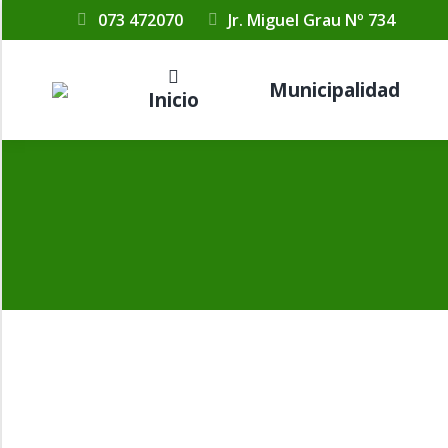
073 472070
Jr. Miguel Grau Nº 734
Municipalidad
Inicio
RESOLUCIONES DE ALCALDIA N° 017-2
Por
Municipalidad Distrital Las Lomas
10 abril, 2025