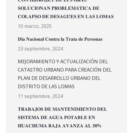
𝐒𝐎𝐋𝐔𝐂𝐈𝐎𝐍𝐀𝐍 𝐏𝐑𝐎𝐁𝐋𝐄𝐌𝐀́𝐓𝐈𝐂𝐀 𝐃𝐄
𝐂𝐎𝐋𝐀𝐏𝐒𝐎 𝐃𝐄 𝐃𝐄𝐒𝐀𝐆𝐔̈𝐄𝐒 𝐄𝐍 𝐋𝐀𝐒 𝐋𝐎𝐌𝐀𝐒
10 marzo, 2025
𝐃𝐢́𝐚 𝐍𝐚𝐜𝐢𝐨𝐧𝐚𝐥 𝐂𝐨𝐧𝐭𝐫𝐚 𝐥𝐚 𝐓𝐫𝐚𝐭𝐚 𝐝𝐞 𝐏𝐞𝐫𝐬𝐨𝐧𝐚𝐬
23 septiembre, 2024
MEJORAMIENTO Y ACTUALIZACIÓN DEL
CATASTRO URBANO PARA CREACIÓN DEL
PLAN DE DESARROLLO URBANO DEL
DISTRITO DE LAS LOMAS
11 septiembre, 2024
𝐓𝐑𝐀𝐁𝐀𝐉𝐎𝐒 𝐃𝐄 𝐌𝐀𝐍𝐓𝐄𝐍𝐈𝐌𝐈𝐄𝐍𝐓𝐎 𝐃𝐄𝐋
𝐒𝐈𝐒𝐓𝐄𝐌𝐀 𝐃𝐄 𝐀𝐆𝐔𝐀 𝐏𝐎𝐓𝐀𝐁𝐋𝐄 𝐄𝐍
𝐇𝐔𝐀𝐂𝐇𝐔𝐌𝐀 𝐁𝐀𝐉𝐀 𝐀𝐕𝐀𝐍𝐙𝐀 𝐀𝐋 𝟓𝟎%