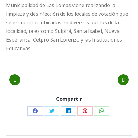
Municipalidad de Las Lomas viene realizando la
limpieza y desinfección de los locales de votación que
se encuentran ubicados en diversos puntos de la
localidad, tales como Suipirá, Santa Isabel, Nueva
Esperanza, Cetpro San Lorenzo y las Instituciones
Educativas.
Compartir
Share
Share
Share
Share
Share
on
on
on
on
on
Facebook
Twitter
LinkedIn
Pinterest
WhatsApp