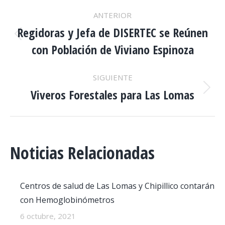
NAVEGACIÓN
ANTERIOR
ENTRE
Regidoras y Jefa de DISERTEC se Reúnen
Publicación
con Población de Viviano Espinoza
anterior:
PUBLICACIONES
SIGUIENTE
Viveros Forestales para Las Lomas
Publicación
siguiente:
Noticias Relacionadas
Centros de salud de Las Lomas y Chipillico contarán
con Hemoglobinómetros
6 octubre, 2021