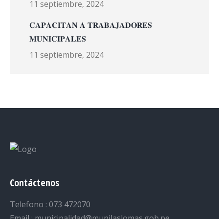
11 septiembre, 2024
𝐂𝐀𝐏𝐀𝐂𝐈𝐓𝐀𝐍 𝐀 𝐓𝐑𝐀𝐁𝐀𝐉𝐀𝐃𝐎𝐑𝐄𝐒
𝐌𝐔𝐍𝐈𝐂𝐈𝐏𝐀𝐋𝐄𝐒
11 septiembre, 2024
Contáctenos
Telefono : 073 472070
Email : municipalidad@munilaslomas.gob.pe