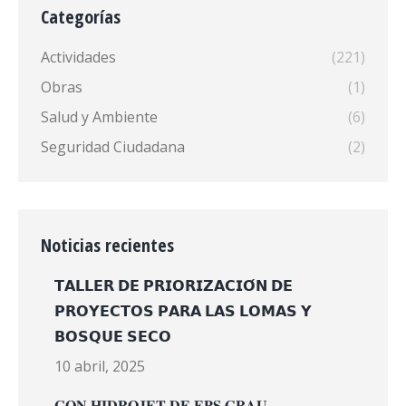
Categorías
Actividades
(221)
Obras
(1)
Salud y Ambiente
(6)
Seguridad Ciudadana
(2)
Noticias recientes
𝗧𝗔𝗟𝗟𝗘𝗥 𝗗𝗘 𝗣𝗥𝗜𝗢𝗥𝗜𝗭𝗔𝗖𝗜𝗢́𝗡 𝗗𝗘
𝗣𝗥𝗢𝗬𝗘𝗖𝗧𝗢𝗦 𝗣𝗔𝗥𝗔 𝗟𝗔𝗦 𝗟𝗢𝗠𝗔𝗦 𝗬
𝗕𝗢𝗦𝗤𝗨𝗘 𝗦𝗘𝗖𝗢
10 abril, 2025
𝐂𝐎𝐍 𝐇𝐈𝐃𝐑𝐎𝐉𝐄𝐓 𝐃𝐄 𝐄𝐏𝐒 𝐆𝐑𝐀𝐔