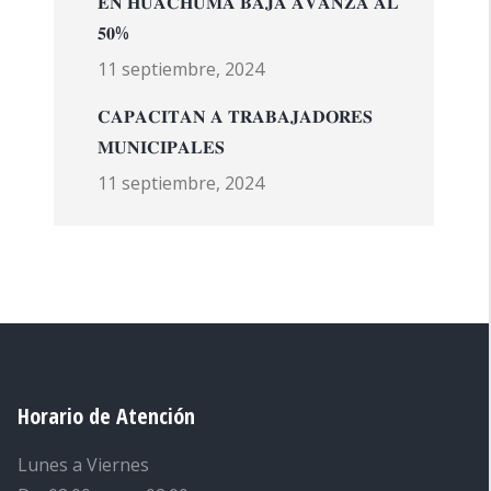
𝐄𝐍 𝐇𝐔𝐀𝐂𝐇𝐔𝐌𝐀 𝐁𝐀𝐉𝐀 𝐀𝐕𝐀𝐍𝐙𝐀 𝐀𝐋
𝟓𝟎%
11 septiembre, 2024
𝐂𝐀𝐏𝐀𝐂𝐈𝐓𝐀𝐍 𝐀 𝐓𝐑𝐀𝐁𝐀𝐉𝐀𝐃𝐎𝐑𝐄𝐒
𝐌𝐔𝐍𝐈𝐂𝐈𝐏𝐀𝐋𝐄𝐒
11 septiembre, 2024
Horario de Atención
Lunes a Viernes