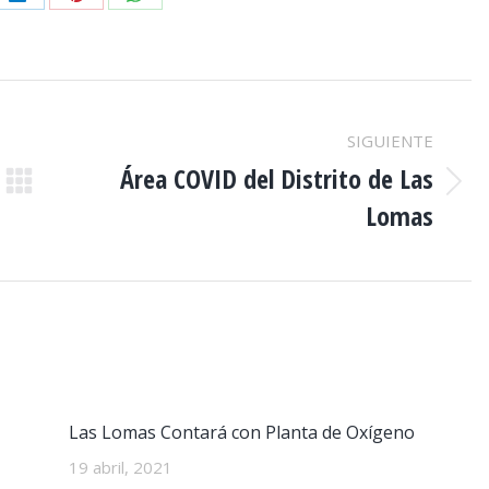
e
Share
Share
Share
on
on
on
er
LinkedIn
Pinterest
WhatsApp
SIGUIENTE
Área COVID del Distrito de Las
Publicación
Lomas
siguiente:
Las Lomas Contará con Planta de Oxígeno
19 abril, 2021