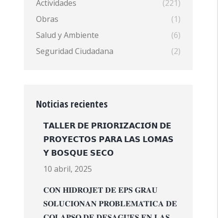
Actividades
(221)
Obras
(1)
Salud y Ambiente
(6)
Seguridad Ciudadana
(2)
Noticias recientes
𝗧𝗔𝗟𝗟𝗘𝗥 𝗗𝗘 𝗣𝗥𝗜𝗢𝗥𝗜𝗭𝗔𝗖𝗜𝗢́𝗡 𝗗𝗘
𝗣𝗥𝗢𝗬𝗘𝗖𝗧𝗢𝗦 𝗣𝗔𝗥𝗔 𝗟𝗔𝗦 𝗟𝗢𝗠𝗔𝗦
𝗬 𝗕𝗢𝗦𝗤𝗨𝗘 𝗦𝗘𝗖𝗢
10 abril, 2025
𝐂𝐎𝐍 𝐇𝐈𝐃𝐑𝐎𝐉𝐄𝐓 𝐃𝐄 𝐄𝐏𝐒 𝐆𝐑𝐀𝐔
𝐒𝐎𝐋𝐔𝐂𝐈𝐎𝐍𝐀𝐍 𝐏𝐑𝐎𝐁𝐋𝐄𝐌𝐀́𝐓𝐈𝐂𝐀 𝐃𝐄
𝐂𝐎𝐋𝐀𝐏𝐒𝐎 𝐃𝐄 𝐃𝐄𝐒𝐀𝐆𝐔̈𝐄𝐒 𝐄𝐍 𝐋𝐀𝐒