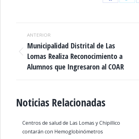
Share
Shar
on
on
Facebook
Twitt
NAVEGACIÓN
ANTERIOR
ENTRE
Municipalidad Distrital de Las
Lomas Realiza Reconocimiento a
Publicación
PUBLICACIONES
anterior:
Alumnos que Ingresaron al COAR
Noticias Relacionadas
Centros de salud de Las Lomas y Chipillico
contarán con Hemoglobinómetros