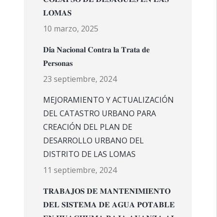
𝐋𝐎𝐌𝐀𝐒
10 marzo, 2025
𝐃𝐢́𝐚 𝐍𝐚𝐜𝐢𝐨𝐧𝐚𝐥 𝐂𝐨𝐧𝐭𝐫𝐚 𝐥𝐚 𝐓𝐫𝐚𝐭𝐚 𝐝𝐞
𝐏𝐞𝐫𝐬𝐨𝐧𝐚𝐬
23 septiembre, 2024
MEJORAMIENTO Y ACTUALIZACIÓN
DEL CATASTRO URBANO PARA
CREACIÓN DEL PLAN DE
DESARROLLO URBANO DEL
DISTRITO DE LAS LOMAS
11 septiembre, 2024
𝐓𝐑𝐀𝐁𝐀𝐉𝐎𝐒 𝐃𝐄 𝐌𝐀𝐍𝐓𝐄𝐍𝐈𝐌𝐈𝐄𝐍𝐓𝐎
𝐃𝐄𝐋 𝐒𝐈𝐒𝐓𝐄𝐌𝐀 𝐃𝐄 𝐀𝐆𝐔𝐀 𝐏𝐎𝐓𝐀𝐁𝐋𝐄