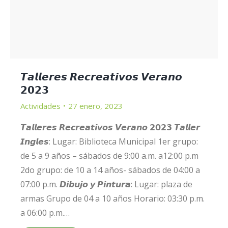
𝙏𝙖𝙡𝙡𝙚𝙧𝙚𝙨 𝙍𝙚𝙘𝙧𝙚𝙖𝙩𝙞𝙫𝙤𝙨 𝙑𝙚𝙧𝙖𝙣𝙤
𝟮𝟬𝟮𝟯
Actividades
27 enero, 2023
𝙏𝙖𝙡𝙡𝙚𝙧𝙚𝙨 𝙍𝙚𝙘𝙧𝙚𝙖𝙩𝙞𝙫𝙤𝙨 𝙑𝙚𝙧𝙖𝙣𝙤 𝟮𝟬𝟮𝟯 𝙏𝙖𝙡𝙡𝙚𝙧
𝙄𝙣𝙜𝙡𝙚𝙨: Lugar: Biblioteca Municipal 1er grupo:
de 5 a 9 años – sábados de 9:00 a.m. a12:00 p.m
2do grupo: de 10 a 14 años- sábados de 04:00 a
07:00 p.m. 𝘿𝙞𝙗𝙪𝙟𝙤 𝙮 𝙋𝙞𝙣𝙩𝙪𝙧𝙖: Lugar: plaza de
armas Grupo de 04 a 10 años Horario: 03:30 p.m.
a 06:00 p.m.…