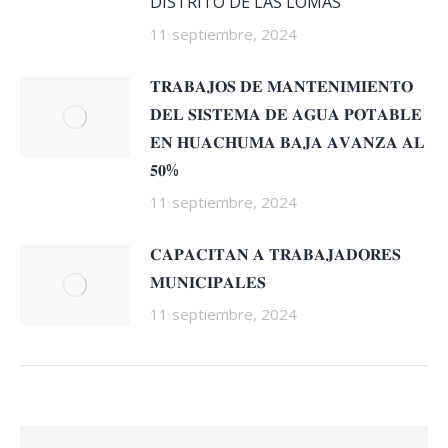
DISTRITO DE LAS LOMAS
11 septiembre, 2024
𝐓𝐑𝐀𝐁𝐀𝐉𝐎𝐒 𝐃𝐄 𝐌𝐀𝐍𝐓𝐄𝐍𝐈𝐌𝐈𝐄𝐍𝐓𝐎
𝐃𝐄𝐋 𝐒𝐈𝐒𝐓𝐄𝐌𝐀 𝐃𝐄 𝐀𝐆𝐔𝐀 𝐏𝐎𝐓𝐀𝐁𝐋𝐄
𝐄𝐍 𝐇𝐔𝐀𝐂𝐇𝐔𝐌𝐀 𝐁𝐀𝐉𝐀 𝐀𝐕𝐀𝐍𝐙𝐀 𝐀𝐋
𝟓𝟎%
11 septiembre, 2024
𝐂𝐀𝐏𝐀𝐂𝐈𝐓𝐀𝐍 𝐀 𝐓𝐑𝐀𝐁𝐀𝐉𝐀𝐃𝐎𝐑𝐄𝐒
𝐌𝐔𝐍𝐈𝐂𝐈𝐏𝐀𝐋𝐄𝐒
11 septiembre, 2024