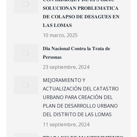
𝐒𝐎𝐋𝐔𝐂𝐈𝐎𝐍𝐀𝐍 𝐏𝐑𝐎𝐁𝐋𝐄𝐌𝐀́𝐓𝐈𝐂𝐀
𝐃𝐄 𝐂𝐎𝐋𝐀𝐏𝐒𝐎 𝐃𝐄 𝐃𝐄𝐒𝐀𝐆𝐔̈𝐄𝐒 𝐄𝐍
𝐋𝐀𝐒 𝐋𝐎𝐌𝐀𝐒
10 marzo, 2025
𝐃𝐢́𝐚 𝐍𝐚𝐜𝐢𝐨𝐧𝐚𝐥 𝐂𝐨𝐧𝐭𝐫𝐚 𝐥𝐚 𝐓𝐫𝐚𝐭𝐚 𝐝𝐞
𝐏𝐞𝐫𝐬𝐨𝐧𝐚𝐬
23 septiembre, 2024
MEJORAMIENTO Y
ACTUALIZACIÓN DEL CATASTRO
URBANO PARA CREACIÓN DEL
PLAN DE DESARROLLO URBANO
DEL DISTRITO DE LAS LOMAS
11 septiembre, 2024