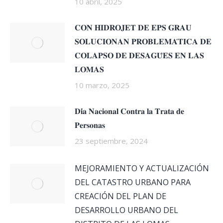
10 abril, 2025
𝐂𝐎𝐍 𝐇𝐈𝐃𝐑𝐎𝐉𝐄𝐓 𝐃𝐄 𝐄𝐏𝐒 𝐆𝐑𝐀𝐔
𝐒𝐎𝐋𝐔𝐂𝐈𝐎𝐍𝐀𝐍 𝐏𝐑𝐎𝐁𝐋𝐄𝐌𝐀́𝐓𝐈𝐂𝐀 𝐃𝐄
𝐂𝐎𝐋𝐀𝐏𝐒𝐎 𝐃𝐄 𝐃𝐄𝐒𝐀𝐆𝐔̈𝐄𝐒 𝐄𝐍 𝐋𝐀𝐒
𝐋𝐎𝐌𝐀𝐒
10 marzo, 2025
𝐃𝐢́𝐚 𝐍𝐚𝐜𝐢𝐨𝐧𝐚𝐥 𝐂𝐨𝐧𝐭𝐫𝐚 𝐥𝐚 𝐓𝐫𝐚𝐭𝐚 𝐝𝐞
𝐏𝐞𝐫𝐬𝐨𝐧𝐚𝐬
23 septiembre, 2024
MEJORAMIENTO Y ACTUALIZACIÓN
DEL CATASTRO URBANO PARA
CREACIÓN DEL PLAN DE
DESARROLLO URBANO DEL