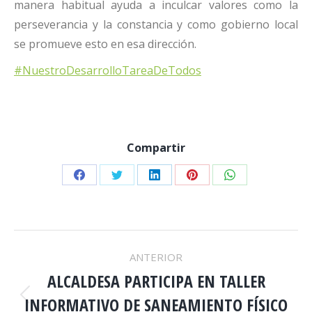
manera habitual ayuda a inculcar valores como la
perseverancia y la constancia y como gobierno local
se promueve esto en esa dirección.
#NuestroDesarrolloTareaDeTodos
Compartir
Share
Share
Share
Share
Share
on
on
on
on
on
Facebook
Twitter
LinkedIn
Pinterest
WhatsApp
NAVEGACIÓN
ANTERIOR
ENTRE
ALCALDESA PARTICIPA EN TALLER
INFORMATIVO DE SANEAMIENTO FÍSICO
Publicación