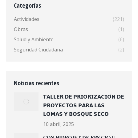
Categorías
Actividades
(221)
Obras
(1)
Salud y Ambiente
(6)
Seguridad Ciudadana
(2)
Noticias recientes
𝗧𝗔𝗟𝗟𝗘𝗥 𝗗𝗘 𝗣𝗥𝗜𝗢𝗥𝗜𝗭𝗔𝗖𝗜𝗢́𝗡 𝗗𝗘
𝗣𝗥𝗢𝗬𝗘𝗖𝗧𝗢𝗦 𝗣𝗔𝗥𝗔 𝗟𝗔𝗦
𝗟𝗢𝗠𝗔𝗦 𝗬 𝗕𝗢𝗦𝗤𝗨𝗘 𝗦𝗘𝗖𝗢
10 abril, 2025
𝐂𝐎𝐍 𝐇𝐈𝐃𝐑𝐎𝐉𝐄𝐓 𝐃𝐄 𝐄𝐏𝐒 𝐆𝐑𝐀𝐔