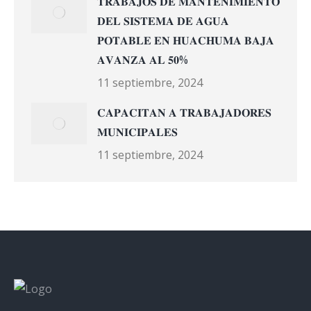
𝐓𝐑𝐀𝐁𝐀𝐉𝐎𝐒 𝐃𝐄 𝐌𝐀𝐍𝐓𝐄𝐍𝐈𝐌𝐈𝐄𝐍𝐓𝐎
𝐃𝐄𝐋 𝐒𝐈𝐒𝐓𝐄𝐌𝐀 𝐃𝐄 𝐀𝐆𝐔𝐀
𝐏𝐎𝐓𝐀𝐁𝐋𝐄 𝐄𝐍 𝐇𝐔𝐀𝐂𝐇𝐔𝐌𝐀 𝐁𝐀𝐉𝐀
𝐀𝐕𝐀𝐍𝐙𝐀 𝐀𝐋 𝟓𝟎%
11 septiembre, 2024
𝐂𝐀𝐏𝐀𝐂𝐈𝐓𝐀𝐍 𝐀 𝐓𝐑𝐀𝐁𝐀𝐉𝐀𝐃𝐎𝐑𝐄𝐒
𝐌𝐔𝐍𝐈𝐂𝐈𝐏𝐀𝐋𝐄𝐒
11 septiembre, 2024