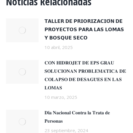
Noticias Relacionadas
𝗧𝗔𝗟𝗟𝗘𝗥 𝗗𝗘 𝗣𝗥𝗜𝗢𝗥𝗜𝗭𝗔𝗖𝗜𝗢́𝗡 𝗗𝗘
𝗣𝗥𝗢𝗬𝗘𝗖𝗧𝗢𝗦 𝗣𝗔𝗥𝗔 𝗟𝗔𝗦 𝗟𝗢𝗠𝗔𝗦
𝗬 𝗕𝗢𝗦𝗤𝗨𝗘 𝗦𝗘𝗖𝗢
10 abril, 2025
𝐂𝐎𝐍 𝐇𝐈𝐃𝐑𝐎𝐉𝐄𝐓 𝐃𝐄 𝐄𝐏𝐒 𝐆𝐑𝐀𝐔
𝐒𝐎𝐋𝐔𝐂𝐈𝐎𝐍𝐀𝐍 𝐏𝐑𝐎𝐁𝐋𝐄𝐌𝐀́𝐓𝐈𝐂𝐀 𝐃𝐄
𝐂𝐎𝐋𝐀𝐏𝐒𝐎 𝐃𝐄 𝐃𝐄𝐒𝐀𝐆𝐔̈𝐄𝐒 𝐄𝐍 𝐋𝐀𝐒
𝐋𝐎𝐌𝐀𝐒
10 marzo, 2025
𝐃𝐢́𝐚 𝐍𝐚𝐜𝐢𝐨𝐧𝐚𝐥 𝐂𝐨𝐧𝐭𝐫𝐚 𝐥𝐚 𝐓𝐫𝐚𝐭𝐚 𝐝𝐞
𝐏𝐞𝐫𝐬𝐨𝐧𝐚𝐬
23 septiembre, 2024