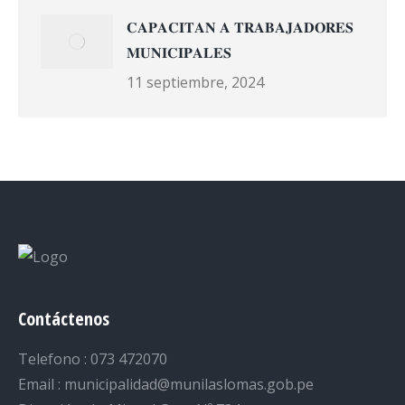
𝐂𝐀𝐏𝐀𝐂𝐈𝐓𝐀𝐍 𝐀 𝐓𝐑𝐀𝐁𝐀𝐉𝐀𝐃𝐎𝐑𝐄𝐒
𝐌𝐔𝐍𝐈𝐂𝐈𝐏𝐀𝐋𝐄𝐒
11 septiembre, 2024
Contáctenos
Telefono : 073 472070
Email : municipalidad@munilaslomas.gob.pe