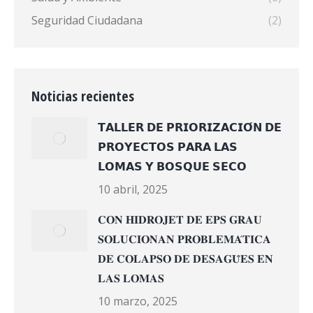
Seguridad Ciudadana
(2)
Noticias recientes
𝗧𝗔𝗟𝗟𝗘𝗥 𝗗𝗘 𝗣𝗥𝗜𝗢𝗥𝗜𝗭𝗔𝗖𝗜𝗢́𝗡 𝗗𝗘
𝗣𝗥𝗢𝗬𝗘𝗖𝗧𝗢𝗦 𝗣𝗔𝗥𝗔 𝗟𝗔𝗦
𝗟𝗢𝗠𝗔𝗦 𝗬 𝗕𝗢𝗦𝗤𝗨𝗘 𝗦𝗘𝗖𝗢
10 abril, 2025
𝐂𝐎𝐍 𝐇𝐈𝐃𝐑𝐎𝐉𝐄𝐓 𝐃𝐄 𝐄𝐏𝐒 𝐆𝐑𝐀𝐔
𝐒𝐎𝐋𝐔𝐂𝐈𝐎𝐍𝐀𝐍 𝐏𝐑𝐎𝐁𝐋𝐄𝐌𝐀́𝐓𝐈𝐂𝐀
𝐃𝐄 𝐂𝐎𝐋𝐀𝐏𝐒𝐎 𝐃𝐄 𝐃𝐄𝐒𝐀𝐆𝐔̈𝐄𝐒 𝐄𝐍
𝐋𝐀𝐒 𝐋𝐎𝐌𝐀𝐒
10 marzo, 2025