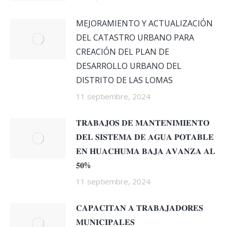
MEJORAMIENTO Y ACTUALIZACIÓN
DEL CATASTRO URBANO PARA
CREACIÓN DEL PLAN DE
DESARROLLO URBANO DEL
DISTRITO DE LAS LOMAS
11 septiembre, 2024
𝐓𝐑𝐀𝐁𝐀𝐉𝐎𝐒 𝐃𝐄 𝐌𝐀𝐍𝐓𝐄𝐍𝐈𝐌𝐈𝐄𝐍𝐓𝐎
𝐃𝐄𝐋 𝐒𝐈𝐒𝐓𝐄𝐌𝐀 𝐃𝐄 𝐀𝐆𝐔𝐀 𝐏𝐎𝐓𝐀𝐁𝐋𝐄
𝐄𝐍 𝐇𝐔𝐀𝐂𝐇𝐔𝐌𝐀 𝐁𝐀𝐉𝐀 𝐀𝐕𝐀𝐍𝐙𝐀 𝐀𝐋
𝟓𝟎%
11 septiembre, 2024
𝐂𝐀𝐏𝐀𝐂𝐈𝐓𝐀𝐍 𝐀 𝐓𝐑𝐀𝐁𝐀𝐉𝐀𝐃𝐎𝐑𝐄𝐒
𝐌𝐔𝐍𝐈𝐂𝐈𝐏𝐀𝐋𝐄𝐒