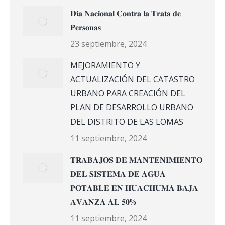
𝐃𝐢́𝐚 𝐍𝐚𝐜𝐢𝐨𝐧𝐚𝐥 𝐂𝐨𝐧𝐭𝐫𝐚 𝐥𝐚 𝐓𝐫𝐚𝐭𝐚 𝐝𝐞
𝐏𝐞𝐫𝐬𝐨𝐧𝐚𝐬
23 septiembre, 2024
MEJORAMIENTO Y
ACTUALIZACIÓN DEL CATASTRO
URBANO PARA CREACIÓN DEL
PLAN DE DESARROLLO URBANO
DEL DISTRITO DE LAS LOMAS
11 septiembre, 2024
𝐓𝐑𝐀𝐁𝐀𝐉𝐎𝐒 𝐃𝐄 𝐌𝐀𝐍𝐓𝐄𝐍𝐈𝐌𝐈𝐄𝐍𝐓𝐎
𝐃𝐄𝐋 𝐒𝐈𝐒𝐓𝐄𝐌𝐀 𝐃𝐄 𝐀𝐆𝐔𝐀
𝐏𝐎𝐓𝐀𝐁𝐋𝐄 𝐄𝐍 𝐇𝐔𝐀𝐂𝐇𝐔𝐌𝐀 𝐁𝐀𝐉𝐀
𝐀𝐕𝐀𝐍𝐙𝐀 𝐀𝐋 𝟓𝟎%
11 septiembre, 2024