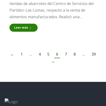
tiendas de abarrotes del Centro de Servicios del
Partidor-Las Lomas, respecto a la venta de
alimentos manufacturados. Realizó una…
Leer más
←
1
…
4
5
6
7
8
…
39
→