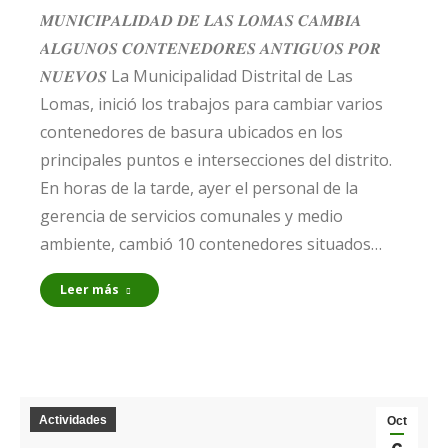
𝑴𝑼𝑵𝑰𝑪𝑰𝑷𝑨𝑳𝑰𝑫𝑨𝑫 𝑫𝑬 𝑳𝑨𝑺 𝑳𝑶𝑴𝑨𝑺 𝑪𝑨𝑴𝑩𝑰𝑨
𝑨𝑳𝑮𝑼𝑵𝑶𝑺 𝑪𝑶𝑵𝑻𝑬𝑵𝑬𝑫𝑶𝑹𝑬𝑺 𝑨𝑵𝑻𝑰𝑮𝑼𝑶𝑺 𝑷𝑶𝑹
𝑵𝑼𝑬𝑽𝑶𝑺 La Municipalidad Distrital de Las
Lomas, inició los trabajos para cambiar varios
contenedores de basura ubicados en los
principales puntos e intersecciones del distrito.
En horas de la tarde, ayer el personal de la
gerencia de servicios comunales y medio
ambiente, cambió 10 contenedores situados…
Leer más
Actividades
Oct