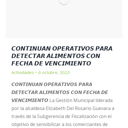
𝘾𝙊𝙉𝙏𝙄𝙉𝙐𝘼𝙉 𝙊𝙋𝙀𝙍𝘼𝙏𝙄𝙑𝙊𝙎 𝙋𝘼𝙍𝘼
𝘿𝙀𝙏𝙀𝘾𝙏𝘼𝙍 𝘼𝙇𝙄𝙈𝙀𝙉𝙏𝙊𝙎 𝘾𝙊𝙉
𝙁𝙀𝘾𝙃𝘼 𝘿𝙀 𝙑𝙀𝙉𝘾𝙄𝙈𝙄𝙀𝙉𝙏𝙊
Actividades
6 octubre, 2023
𝘾𝙊𝙉𝙏𝙄𝙉𝙐𝘼𝙉 𝙊𝙋𝙀𝙍𝘼𝙏𝙄𝙑𝙊𝙎 𝙋𝘼𝙍𝘼
𝘿𝙀𝙏𝙀𝘾𝙏𝘼𝙍 𝘼𝙇𝙄𝙈𝙀𝙉𝙏𝙊𝙎 𝘾𝙊𝙉 𝙁𝙀𝘾𝙃𝘼 𝘿𝙀
𝙑𝙀𝙉𝘾𝙄𝙈𝙄𝙀𝙉𝙏𝙊 La Gestión Municipal liderada
por la alcaldesa Elizabeth Del Rosario Guevara a
través de la Subgerencia de Fiscalización con el
objetivo de sensibilizar a los comerciantes de