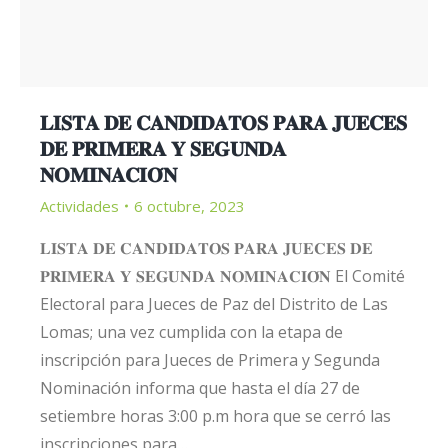
𝐋𝐈𝐒𝐓𝐀 𝐃𝐄 𝐂𝐀𝐍𝐃𝐈𝐃𝐀𝐓𝐎𝐒 𝐏𝐀𝐑𝐀 𝐉𝐔𝐄𝐂𝐄𝐒
𝐃𝐄 𝐏𝐑𝐈𝐌𝐄𝐑𝐀 𝐘 𝐒𝐄𝐆𝐔𝐍𝐃𝐀
𝐍𝐎𝐌𝐈𝐍𝐀𝐂𝐈𝐎́𝐍
Actividades
6 octubre, 2023
𝐋𝐈𝐒𝐓𝐀 𝐃𝐄 𝐂𝐀𝐍𝐃𝐈𝐃𝐀𝐓𝐎𝐒 𝐏𝐀𝐑𝐀 𝐉𝐔𝐄𝐂𝐄𝐒 𝐃𝐄
𝐏𝐑𝐈𝐌𝐄𝐑𝐀 𝐘 𝐒𝐄𝐆𝐔𝐍𝐃𝐀 𝐍𝐎𝐌𝐈𝐍𝐀𝐂𝐈𝐎́𝐍 El Comité
Electoral para Jueces de Paz del Distrito de Las
Lomas; una vez cumplida con la etapa de
inscripción para Jueces de Primera y Segunda
Nominación informa que hasta el día 27 de
setiembre horas 3:00 p.m hora que se cerró las
inscripciones para…