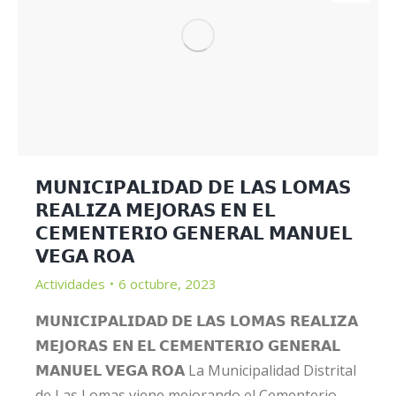
𝗠𝗨𝗡𝗜𝗖𝗜𝗣𝗔𝗟𝗜𝗗𝗔𝗗 𝗗𝗘 𝗟𝗔𝗦 𝗟𝗢𝗠𝗔𝗦
𝗥𝗘𝗔𝗟𝗜𝗭𝗔 𝗠𝗘𝗝𝗢𝗥𝗔𝗦 𝗘𝗡 𝗘𝗟
𝗖𝗘𝗠𝗘𝗡𝗧𝗘𝗥𝗜𝗢 𝗚𝗘𝗡𝗘𝗥𝗔𝗟 𝗠𝗔𝗡𝗨𝗘𝗟
𝗩𝗘𝗚𝗔 𝗥𝗢𝗔
Actividades
6 octubre, 2023
𝗠𝗨𝗡𝗜𝗖𝗜𝗣𝗔𝗟𝗜𝗗𝗔𝗗 𝗗𝗘 𝗟𝗔𝗦 𝗟𝗢𝗠𝗔𝗦 𝗥𝗘𝗔𝗟𝗜𝗭𝗔
𝗠𝗘𝗝𝗢𝗥𝗔𝗦 𝗘𝗡 𝗘𝗟 𝗖𝗘𝗠𝗘𝗡𝗧𝗘𝗥𝗜𝗢 𝗚𝗘𝗡𝗘𝗥𝗔𝗟
𝗠𝗔𝗡𝗨𝗘𝗟 𝗩𝗘𝗚𝗔 𝗥𝗢𝗔 La Municipalidad Distrital
de Las Lomas viene mejorando el Cementerio