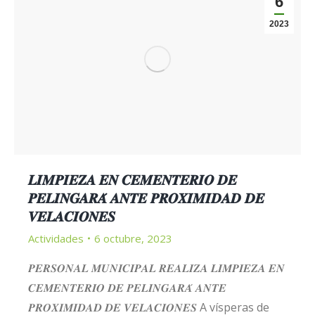
6
2023
𝑳𝑰𝑴𝑷𝑰𝑬𝒁𝑨 𝑬𝑵 𝑪𝑬𝑴𝑬𝑵𝑻𝑬𝑹𝑰𝑶 𝑫𝑬
𝑷𝑬𝑳𝑰𝑵𝑮𝑨𝑹𝑨́ 𝑨𝑵𝑻𝑬 𝑷𝑹𝑶𝑿𝑰𝑴𝑰𝑫𝑨𝑫 𝑫𝑬
𝑽𝑬𝑳𝑨𝑪𝑰𝑶𝑵𝑬𝑺
Actividades
6 octubre, 2023
𝑷𝑬𝑹𝑺𝑶𝑵𝑨𝑳 𝑴𝑼𝑵𝑰𝑪𝑰𝑷𝑨𝑳 𝑹𝑬𝑨𝑳𝑰𝒁𝑨 𝑳𝑰𝑴𝑷𝑰𝑬𝒁𝑨 𝑬𝑵
𝑪𝑬𝑴𝑬𝑵𝑻𝑬𝑹𝑰𝑶 𝑫𝑬 𝑷𝑬𝑳𝑰𝑵𝑮𝑨𝑹𝑨́ 𝑨𝑵𝑻𝑬
𝑷𝑹𝑶𝑿𝑰𝑴𝑰𝑫𝑨𝑫 𝑫𝑬 𝑽𝑬𝑳𝑨𝑪𝑰𝑶𝑵𝑬𝑺 A vísperas de