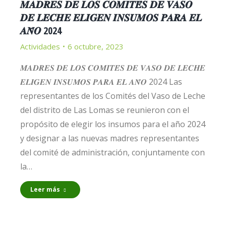
𝑴𝑨𝑫𝑹𝑬𝑺 𝑫𝑬 𝑳𝑶𝑺 𝑪𝑶𝑴𝑰𝑻𝑬́𝑺 𝑫𝑬 𝑽𝑨𝑺𝑶
𝑫𝑬 𝑳𝑬𝑪𝑯𝑬 𝑬𝑳𝑰𝑮𝑬𝑵 𝑰𝑵𝑺𝑼𝑴𝑶𝑺 𝑷𝑨𝑹𝑨 𝑬𝑳
𝑨𝑵̃𝑶 2024
Actividades
6 octubre, 2023
𝑴𝑨𝑫𝑹𝑬𝑺 𝑫𝑬 𝑳𝑶𝑺 𝑪𝑶𝑴𝑰𝑻𝑬́𝑺 𝑫𝑬 𝑽𝑨𝑺𝑶 𝑫𝑬 𝑳𝑬𝑪𝑯𝑬
𝑬𝑳𝑰𝑮𝑬𝑵 𝑰𝑵𝑺𝑼𝑴𝑶𝑺 𝑷𝑨𝑹𝑨 𝑬𝑳 𝑨𝑵̃𝑶 2024 Las
representantes de los Comités del Vaso de Leche
del distrito de Las Lomas se reunieron con el
propósito de elegir los insumos para el año 2024
y designar a las nuevas madres representantes
del comité de administración, conjuntamente con
la…
Leer más