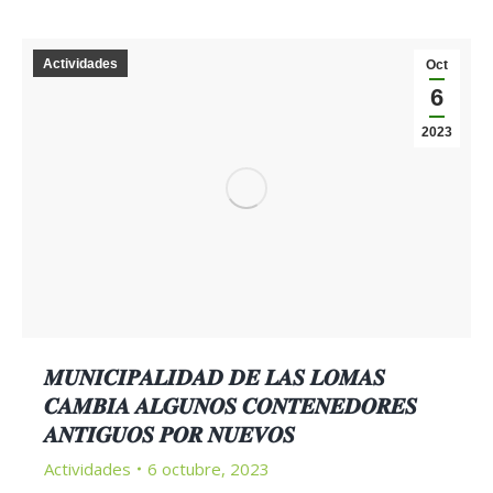
Actividades
Oct
6
2023
𝑴𝑼𝑵𝑰𝑪𝑰𝑷𝑨𝑳𝑰𝑫𝑨𝑫 𝑫𝑬 𝑳𝑨𝑺 𝑳𝑶𝑴𝑨𝑺
𝑪𝑨𝑴𝑩𝑰𝑨 𝑨𝑳𝑮𝑼𝑵𝑶𝑺 𝑪𝑶𝑵𝑻𝑬𝑵𝑬𝑫𝑶𝑹𝑬𝑺
𝑨𝑵𝑻𝑰𝑮𝑼𝑶𝑺 𝑷𝑶𝑹 𝑵𝑼𝑬𝑽𝑶𝑺
Actividades
6 octubre, 2023