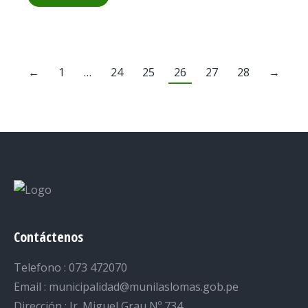
←
1
…
24
25
26
27
28
→
Contáctenos
Telefono : 073 472070
Email : municipalidad@munilaslomas.gob.pe
Dirección : Jr. Miguel Grau Nº 734