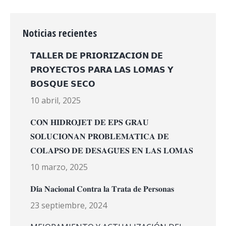
Noticias recientes
𝗧𝗔𝗟𝗟𝗘𝗥 𝗗𝗘 𝗣𝗥𝗜𝗢𝗥𝗜𝗭𝗔𝗖𝗜𝗢́𝗡 𝗗𝗘
𝗣𝗥𝗢𝗬𝗘𝗖𝗧𝗢𝗦 𝗣𝗔𝗥𝗔 𝗟𝗔𝗦 𝗟𝗢𝗠𝗔𝗦 𝗬
𝗕𝗢𝗦𝗤𝗨𝗘 𝗦𝗘𝗖𝗢
10 abril, 2025
𝐂𝐎𝐍 𝐇𝐈𝐃𝐑𝐎𝐉𝐄𝐓 𝐃𝐄 𝐄𝐏𝐒 𝐆𝐑𝐀𝐔
𝐒𝐎𝐋𝐔𝐂𝐈𝐎𝐍𝐀𝐍 𝐏𝐑𝐎𝐁𝐋𝐄𝐌𝐀́𝐓𝐈𝐂𝐀 𝐃𝐄
𝐂𝐎𝐋𝐀𝐏𝐒𝐎 𝐃𝐄 𝐃𝐄𝐒𝐀𝐆𝐔̈𝐄𝐒 𝐄𝐍 𝐋𝐀𝐒 𝐋𝐎𝐌𝐀𝐒
10 marzo, 2025
𝐃𝐢́𝐚 𝐍𝐚𝐜𝐢𝐨𝐧𝐚𝐥 𝐂𝐨𝐧𝐭𝐫𝐚 𝐥𝐚 𝐓𝐫𝐚𝐭𝐚 𝐝𝐞 𝐏𝐞𝐫𝐬𝐨𝐧𝐚𝐬
23 septiembre, 2024