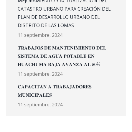
MEJORAMIENTO Y ACTUALIZACIÓN DEL
CATASTRO URBANO PARA CREACIÓN DEL
PLAN DE DESARROLLO URBANO DEL
DISTRITO DE LAS LOMAS
11 septiembre, 2024
𝐓𝐑𝐀𝐁𝐀𝐉𝐎𝐒 𝐃𝐄 𝐌𝐀𝐍𝐓𝐄𝐍𝐈𝐌𝐈𝐄𝐍𝐓𝐎 𝐃𝐄𝐋
𝐒𝐈𝐒𝐓𝐄𝐌𝐀 𝐃𝐄 𝐀𝐆𝐔𝐀 𝐏𝐎𝐓𝐀𝐁𝐋𝐄 𝐄𝐍
𝐇𝐔𝐀𝐂𝐇𝐔𝐌𝐀 𝐁𝐀𝐉𝐀 𝐀𝐕𝐀𝐍𝐙𝐀 𝐀𝐋 𝟓𝟎%
11 septiembre, 2024
𝐂𝐀𝐏𝐀𝐂𝐈𝐓𝐀𝐍 𝐀 𝐓𝐑𝐀𝐁𝐀𝐉𝐀𝐃𝐎𝐑𝐄𝐒
𝐌𝐔𝐍𝐈𝐂𝐈𝐏𝐀𝐋𝐄𝐒
11 septiembre, 2024