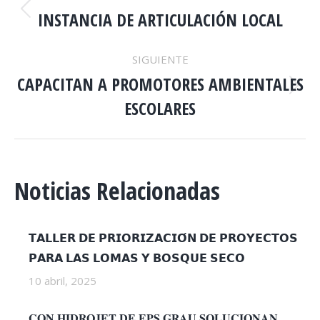
ENTRE
INSTANCIA DE ARTICULACIÓN LOCAL
Publicación
anterior:
PUBLICACIONES
SIGUIENTE
CAPACITAN A PROMOTORES AMBIENTALES
Publicación
ESCOLARES
siguiente:
Noticias Relacionadas
𝗧𝗔𝗟𝗟𝗘𝗥 𝗗𝗘 𝗣𝗥𝗜𝗢𝗥𝗜𝗭𝗔𝗖𝗜𝗢́𝗡 𝗗𝗘 𝗣𝗥𝗢𝗬𝗘𝗖𝗧𝗢𝗦
𝗣𝗔𝗥𝗔 𝗟𝗔𝗦 𝗟𝗢𝗠𝗔𝗦 𝗬 𝗕𝗢𝗦𝗤𝗨𝗘 𝗦𝗘𝗖𝗢
10 abril, 2025
𝐂𝐎𝐍 𝐇𝐈𝐃𝐑𝐎𝐉𝐄𝐓 𝐃𝐄 𝐄𝐏𝐒 𝐆𝐑𝐀𝐔 𝐒𝐎𝐋𝐔𝐂𝐈𝐎𝐍𝐀𝐍