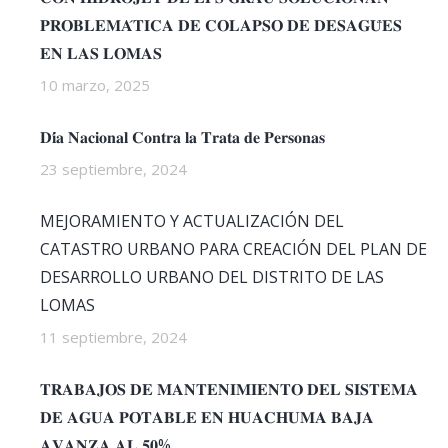
𝐏𝐑𝐎𝐁𝐋𝐄𝐌𝐀́𝐓𝐈𝐂𝐀 𝐃𝐄 𝐂𝐎𝐋𝐀𝐏𝐒𝐎 𝐃𝐄 𝐃𝐄𝐒𝐀𝐆𝐔̈𝐄𝐒
𝐄𝐍 𝐋𝐀𝐒 𝐋𝐎𝐌𝐀𝐒
10 marzo, 2025
𝐃𝐢́𝐚 𝐍𝐚𝐜𝐢𝐨𝐧𝐚𝐥 𝐂𝐨𝐧𝐭𝐫𝐚 𝐥𝐚 𝐓𝐫𝐚𝐭𝐚 𝐝𝐞 𝐏𝐞𝐫𝐬𝐨𝐧𝐚𝐬
23 septiembre, 2024
MEJORAMIENTO Y ACTUALIZACIÓN DEL
CATASTRO URBANO PARA CREACIÓN DEL PLAN DE
DESARROLLO URBANO DEL DISTRITO DE LAS
LOMAS
11 septiembre, 2024
𝐓𝐑𝐀𝐁𝐀𝐉𝐎𝐒 𝐃𝐄 𝐌𝐀𝐍𝐓𝐄𝐍𝐈𝐌𝐈𝐄𝐍𝐓𝐎 𝐃𝐄𝐋 𝐒𝐈𝐒𝐓𝐄𝐌𝐀
𝐃𝐄 𝐀𝐆𝐔𝐀 𝐏𝐎𝐓𝐀𝐁𝐋𝐄 𝐄𝐍 𝐇𝐔𝐀𝐂𝐇𝐔𝐌𝐀 𝐁𝐀𝐉𝐀
𝐀𝐕𝐀𝐍𝐙𝐀 𝐀𝐋 𝟓𝟎%