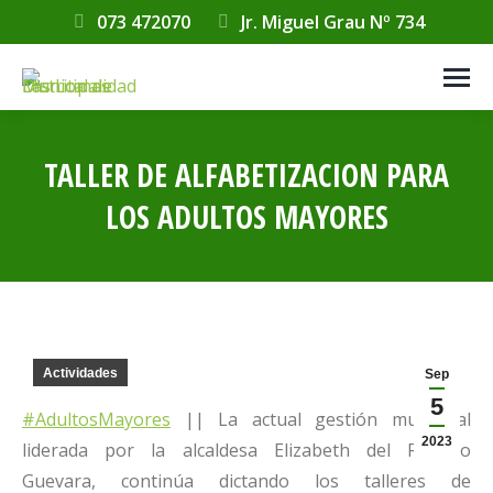
073 472070
Jr. Miguel Grau Nº 734
TALLER DE ALFABETIZACION PARA
LOS ADULTOS MAYORES
Estás aquí:
Actividades
Sep
5
#AdultosMayores
|| La actual gestión municipal
2023
liderada por la alcaldesa Elizabeth del Rosario
Guevara, continúa dictando los talleres de