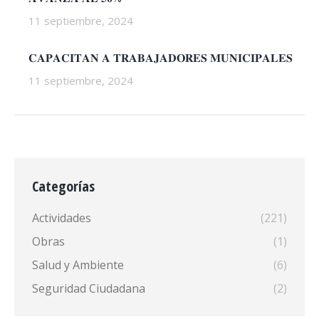
11 septiembre, 2024
𝐂𝐀𝐏𝐀𝐂𝐈𝐓𝐀𝐍 𝐀 𝐓𝐑𝐀𝐁𝐀𝐉𝐀𝐃𝐎𝐑𝐄𝐒 𝐌𝐔𝐍𝐈𝐂𝐈𝐏𝐀𝐋𝐄𝐒
11 septiembre, 2024
Categorías
Actividades
(221)
Obras
(1)
Salud y Ambiente
(6)
Seguridad Ciudadana
(2)