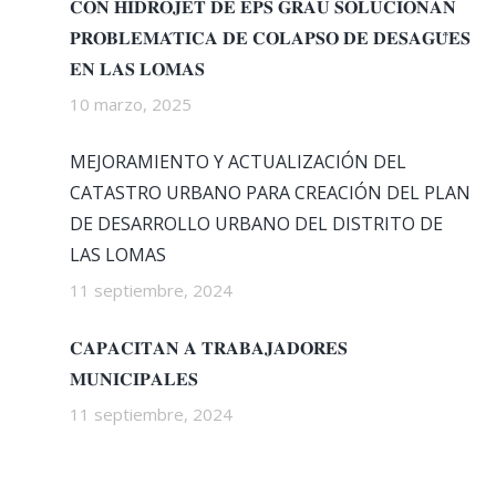
𝐂𝐎𝐍 𝐇𝐈𝐃𝐑𝐎𝐉𝐄𝐓 𝐃𝐄 𝐄𝐏𝐒 𝐆𝐑𝐀𝐔 𝐒𝐎𝐋𝐔𝐂𝐈𝐎𝐍𝐀𝐍
𝐏𝐑𝐎𝐁𝐋𝐄𝐌𝐀́𝐓𝐈𝐂𝐀 𝐃𝐄 𝐂𝐎𝐋𝐀𝐏𝐒𝐎 𝐃𝐄 𝐃𝐄𝐒𝐀𝐆𝐔̈𝐄𝐒
𝐄𝐍 𝐋𝐀𝐒 𝐋𝐎𝐌𝐀𝐒
10 marzo, 2025
MEJORAMIENTO Y ACTUALIZACIÓN DEL
CATASTRO URBANO PARA CREACIÓN DEL PLAN
DE DESARROLLO URBANO DEL DISTRITO DE
LAS LOMAS
11 septiembre, 2024
𝐂𝐀𝐏𝐀𝐂𝐈𝐓𝐀𝐍 𝐀 𝐓𝐑𝐀𝐁𝐀𝐉𝐀𝐃𝐎𝐑𝐄𝐒
𝐌𝐔𝐍𝐈𝐂𝐈𝐏𝐀𝐋𝐄𝐒
11 septiembre, 2024