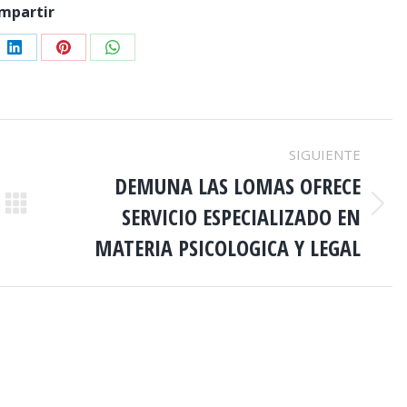
mpartir
e
Share
Share
Share
on
on
on
er
LinkedIn
Pinterest
WhatsApp
SIGUIENTE
DEMUNA LAS LOMAS OFRECE
SERVICIO ESPECIALIZADO EN
Publicación
siguiente:
MATERIA PSICOLOGICA Y LEGAL