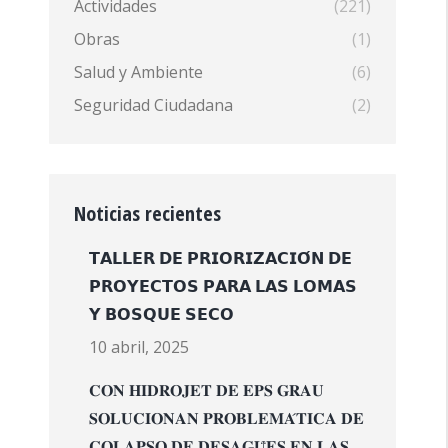
Actividades
(221)
Obras
(1)
Salud y Ambiente
(6)
Seguridad Ciudadana
(2)
Noticias recientes
𝗧𝗔𝗟𝗟𝗘𝗥 𝗗𝗘 𝗣𝗥𝗜𝗢𝗥𝗜𝗭𝗔𝗖𝗜𝗢́𝗡 𝗗𝗘
𝗣𝗥𝗢𝗬𝗘𝗖𝗧𝗢𝗦 𝗣𝗔𝗥𝗔 𝗟𝗔𝗦 𝗟𝗢𝗠𝗔𝗦
𝗬 𝗕𝗢𝗦𝗤𝗨𝗘 𝗦𝗘𝗖𝗢
10 abril, 2025
𝐂𝐎𝐍 𝐇𝐈𝐃𝐑𝐎𝐉𝐄𝐓 𝐃𝐄 𝐄𝐏𝐒 𝐆𝐑𝐀𝐔
𝐒𝐎𝐋𝐔𝐂𝐈𝐎𝐍𝐀𝐍 𝐏𝐑𝐎𝐁𝐋𝐄𝐌𝐀́𝐓𝐈𝐂𝐀 𝐃𝐄
𝐂𝐎𝐋𝐀𝐏𝐒𝐎 𝐃𝐄 𝐃𝐄𝐒𝐀𝐆𝐔̈𝐄𝐒 𝐄𝐍 𝐋𝐀𝐒