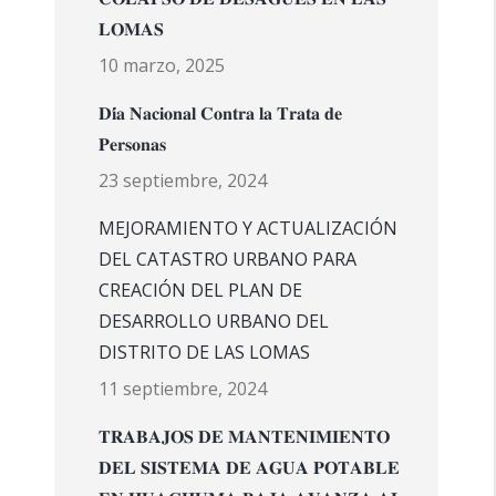
𝐋𝐎𝐌𝐀𝐒
10 marzo, 2025
𝐃𝐢́𝐚 𝐍𝐚𝐜𝐢𝐨𝐧𝐚𝐥 𝐂𝐨𝐧𝐭𝐫𝐚 𝐥𝐚 𝐓𝐫𝐚𝐭𝐚 𝐝𝐞
𝐏𝐞𝐫𝐬𝐨𝐧𝐚𝐬
23 septiembre, 2024
MEJORAMIENTO Y ACTUALIZACIÓN
DEL CATASTRO URBANO PARA
CREACIÓN DEL PLAN DE
DESARROLLO URBANO DEL
DISTRITO DE LAS LOMAS
11 septiembre, 2024
𝐓𝐑𝐀𝐁𝐀𝐉𝐎𝐒 𝐃𝐄 𝐌𝐀𝐍𝐓𝐄𝐍𝐈𝐌𝐈𝐄𝐍𝐓𝐎
𝐃𝐄𝐋 𝐒𝐈𝐒𝐓𝐄𝐌𝐀 𝐃𝐄 𝐀𝐆𝐔𝐀 𝐏𝐎𝐓𝐀𝐁𝐋𝐄