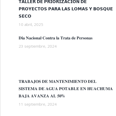
𝗧𝗔𝗟𝗟𝗘𝗥 𝗗𝗘 𝗣𝗥𝗜𝗢𝗥𝗜𝗭𝗔𝗖𝗜𝗢́𝗡 𝗗𝗘
𝗣𝗥𝗢𝗬𝗘𝗖𝗧𝗢𝗦 𝗣𝗔𝗥𝗔 𝗟𝗔𝗦 𝗟𝗢𝗠𝗔𝗦 𝗬 𝗕𝗢𝗦𝗤𝗨𝗘
𝗦𝗘𝗖𝗢
10 abril, 2025
𝐃𝐢́𝐚 𝐍𝐚𝐜𝐢𝐨𝐧𝐚𝐥 𝐂𝐨𝐧𝐭𝐫𝐚 𝐥𝐚 𝐓𝐫𝐚𝐭𝐚 𝐝𝐞 𝐏𝐞𝐫𝐬𝐨𝐧𝐚𝐬
23 septiembre, 2024
𝐓𝐑𝐀𝐁𝐀𝐉𝐎𝐒 𝐃𝐄 𝐌𝐀𝐍𝐓𝐄𝐍𝐈𝐌𝐈𝐄𝐍𝐓𝐎 𝐃𝐄𝐋
𝐒𝐈𝐒𝐓𝐄𝐌𝐀 𝐃𝐄 𝐀𝐆𝐔𝐀 𝐏𝐎𝐓𝐀𝐁𝐋𝐄 𝐄𝐍 𝐇𝐔𝐀𝐂𝐇𝐔𝐌𝐀
𝐁𝐀𝐉𝐀 𝐀𝐕𝐀𝐍𝐙𝐀 𝐀𝐋 𝟓𝟎%
11 septiembre, 2024