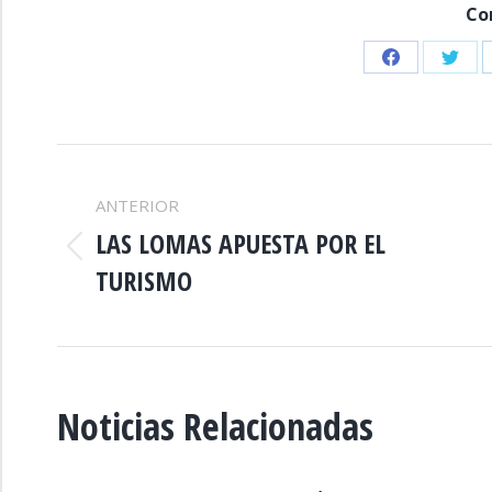
Co
Share
Shar
on
on
Facebook
Twitt
NAVEGACIÓN
ANTERIOR
ENTRE
LAS LOMAS APUESTA POR EL
Publicación
TURISMO
PUBLICACIONES
anterior:
Noticias Relacionadas