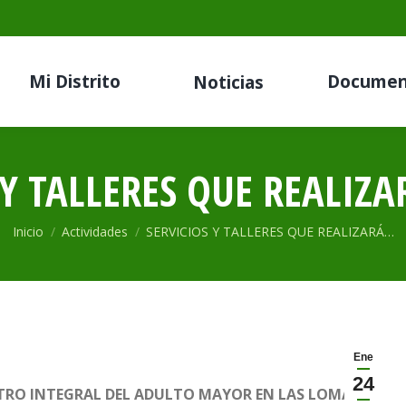
Mi Distrito
Documen
Noticias
 Y TALLERES QUE REALIZA
Estás aquí:
Inicio
Actividades
SERVICIOS Y TALLERES QUE REALIZARÁ…
Ene
24
ENTRO INTEGRAL DEL ADULTO MAYOR EN LAS LOMAS