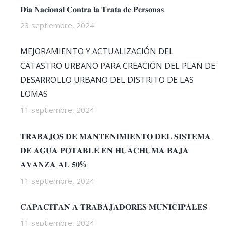
𝐃𝐢́𝐚 𝐍𝐚𝐜𝐢𝐨𝐧𝐚𝐥 𝐂𝐨𝐧𝐭𝐫𝐚 𝐥𝐚 𝐓𝐫𝐚𝐭𝐚 𝐝𝐞 𝐏𝐞𝐫𝐬𝐨𝐧𝐚𝐬
23 septiembre, 2024
MEJORAMIENTO Y ACTUALIZACIÓN DEL
CATASTRO URBANO PARA CREACIÓN DEL PLAN DE
DESARROLLO URBANO DEL DISTRITO DE LAS
LOMAS
11 septiembre, 2024
𝐓𝐑𝐀𝐁𝐀𝐉𝐎𝐒 𝐃𝐄 𝐌𝐀𝐍𝐓𝐄𝐍𝐈𝐌𝐈𝐄𝐍𝐓𝐎 𝐃𝐄𝐋 𝐒𝐈𝐒𝐓𝐄𝐌𝐀
𝐃𝐄 𝐀𝐆𝐔𝐀 𝐏𝐎𝐓𝐀𝐁𝐋𝐄 𝐄𝐍 𝐇𝐔𝐀𝐂𝐇𝐔𝐌𝐀 𝐁𝐀𝐉𝐀
𝐀𝐕𝐀𝐍𝐙𝐀 𝐀𝐋 𝟓𝟎%
11 septiembre, 2024
𝐂𝐀𝐏𝐀𝐂𝐈𝐓𝐀𝐍 𝐀 𝐓𝐑𝐀𝐁𝐀𝐉𝐀𝐃𝐎𝐑𝐄𝐒 𝐌𝐔𝐍𝐈𝐂𝐈𝐏𝐀𝐋𝐄𝐒
11 septiembre, 2024