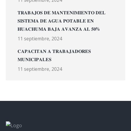
11 septiembre, 2024
𝐓𝐑𝐀𝐁𝐀𝐉𝐎𝐒 𝐃𝐄 𝐌𝐀𝐍𝐓𝐄𝐍𝐈𝐌𝐈𝐄𝐍𝐓𝐎 𝐃𝐄𝐋
𝐒𝐈𝐒𝐓𝐄𝐌𝐀 𝐃𝐄 𝐀𝐆𝐔𝐀 𝐏𝐎𝐓𝐀𝐁𝐋𝐄 𝐄𝐍
𝐇𝐔𝐀𝐂𝐇𝐔𝐌𝐀 𝐁𝐀𝐉𝐀 𝐀𝐕𝐀𝐍𝐙𝐀 𝐀𝐋 𝟓𝟎%
11 septiembre, 2024
𝐂𝐀𝐏𝐀𝐂𝐈𝐓𝐀𝐍 𝐀 𝐓𝐑𝐀𝐁𝐀𝐉𝐀𝐃𝐎𝐑𝐄𝐒
𝐌𝐔𝐍𝐈𝐂𝐈𝐏𝐀𝐋𝐄𝐒
11 septiembre, 2024