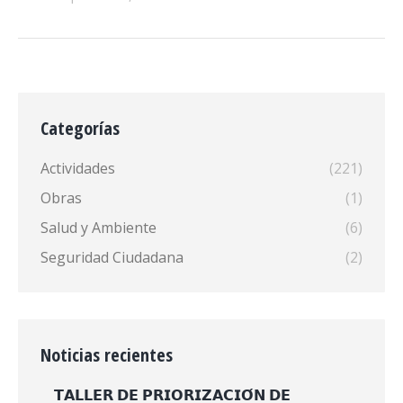
Categorías
Actividades
(221)
Obras
(1)
Salud y Ambiente
(6)
Seguridad Ciudadana
(2)
Noticias recientes
𝗧𝗔𝗟𝗟𝗘𝗥 𝗗𝗘 𝗣𝗥𝗜𝗢𝗥𝗜𝗭𝗔𝗖𝗜𝗢́𝗡 𝗗𝗘