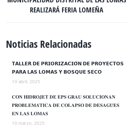
Publicación
REALIZARÁ FERIA LOMEÑA
siguiente:
Noticias Relacionadas
𝗧𝗔𝗟𝗟𝗘𝗥 𝗗𝗘 𝗣𝗥𝗜𝗢𝗥𝗜𝗭𝗔𝗖𝗜𝗢́𝗡 𝗗𝗘 𝗣𝗥𝗢𝗬𝗘𝗖𝗧𝗢𝗦
𝗣𝗔𝗥𝗔 𝗟𝗔𝗦 𝗟𝗢𝗠𝗔𝗦 𝗬 𝗕𝗢𝗦𝗤𝗨𝗘 𝗦𝗘𝗖𝗢
10 abril, 2025
𝐂𝐎𝐍 𝐇𝐈𝐃𝐑𝐎𝐉𝐄𝐓 𝐃𝐄 𝐄𝐏𝐒 𝐆𝐑𝐀𝐔 𝐒𝐎𝐋𝐔𝐂𝐈𝐎𝐍𝐀𝐍
𝐏𝐑𝐎𝐁𝐋𝐄𝐌𝐀́𝐓𝐈𝐂𝐀 𝐃𝐄 𝐂𝐎𝐋𝐀𝐏𝐒𝐎 𝐃𝐄 𝐃𝐄𝐒𝐀𝐆𝐔̈𝐄𝐒
𝐄𝐍 𝐋𝐀𝐒 𝐋𝐎𝐌𝐀𝐒
10 marzo, 2025