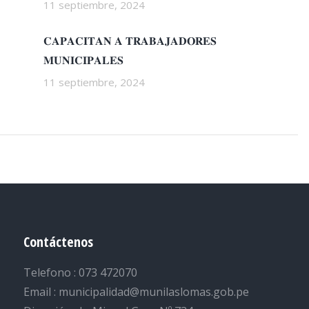
11 septiembre, 2024
𝐂𝐀𝐏𝐀𝐂𝐈𝐓𝐀𝐍 𝐀 𝐓𝐑𝐀𝐁𝐀𝐉𝐀𝐃𝐎𝐑𝐄𝐒
𝐌𝐔𝐍𝐈𝐂𝐈𝐏𝐀𝐋𝐄𝐒
11 septiembre, 2024
Contáctenos
Telefono : 073 472070
Email : municipalidad@munilaslomas.gob.pe