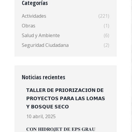
Categorías
Actividades
(221)
Obras
(1)
Salud y Ambiente
(6)
Seguridad Ciudadana
(2)
Noticias recientes
𝗧𝗔𝗟𝗟𝗘𝗥 𝗗𝗘 𝗣𝗥𝗜𝗢𝗥𝗜𝗭𝗔𝗖𝗜𝗢́𝗡 𝗗𝗘
𝗣𝗥𝗢𝗬𝗘𝗖𝗧𝗢𝗦 𝗣𝗔𝗥𝗔 𝗟𝗔𝗦 𝗟𝗢𝗠𝗔𝗦
𝗬 𝗕𝗢𝗦𝗤𝗨𝗘 𝗦𝗘𝗖𝗢
10 abril, 2025
𝐂𝐎𝐍 𝐇𝐈𝐃𝐑𝐎𝐉𝐄𝐓 𝐃𝐄 𝐄𝐏𝐒 𝐆𝐑𝐀𝐔