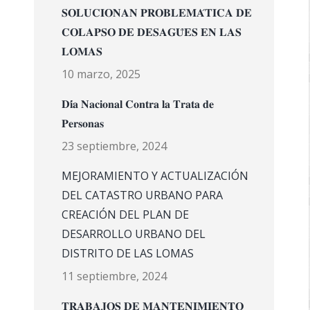
𝐒𝐎𝐋𝐔𝐂𝐈𝐎𝐍𝐀𝐍 𝐏𝐑𝐎𝐁𝐋𝐄𝐌𝐀́𝐓𝐈𝐂𝐀 𝐃𝐄
𝐂𝐎𝐋𝐀𝐏𝐒𝐎 𝐃𝐄 𝐃𝐄𝐒𝐀𝐆𝐔̈𝐄𝐒 𝐄𝐍 𝐋𝐀𝐒
𝐋𝐎𝐌𝐀𝐒
10 marzo, 2025
𝐃𝐢́𝐚 𝐍𝐚𝐜𝐢𝐨𝐧𝐚𝐥 𝐂𝐨𝐧𝐭𝐫𝐚 𝐥𝐚 𝐓𝐫𝐚𝐭𝐚 𝐝𝐞
𝐏𝐞𝐫𝐬𝐨𝐧𝐚𝐬
23 septiembre, 2024
MEJORAMIENTO Y ACTUALIZACIÓN
DEL CATASTRO URBANO PARA
CREACIÓN DEL PLAN DE
DESARROLLO URBANO DEL
DISTRITO DE LAS LOMAS
11 septiembre, 2024
𝐓𝐑𝐀𝐁𝐀𝐉𝐎𝐒 𝐃𝐄 𝐌𝐀𝐍𝐓𝐄𝐍𝐈𝐌𝐈𝐄𝐍𝐓𝐎