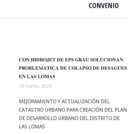
CONVENIO
𝐂𝐎𝐍 𝐇𝐈𝐃𝐑𝐎𝐉𝐄𝐓 𝐃𝐄 𝐄𝐏𝐒 𝐆𝐑𝐀𝐔 𝐒𝐎𝐋𝐔𝐂𝐈𝐎𝐍𝐀𝐍
𝐏𝐑𝐎𝐁𝐋𝐄𝐌𝐀́𝐓𝐈𝐂𝐀 𝐃𝐄 𝐂𝐎𝐋𝐀𝐏𝐒𝐎 𝐃𝐄 𝐃𝐄𝐒𝐀𝐆𝐔̈𝐄𝐒
𝐄𝐍 𝐋𝐀𝐒 𝐋𝐎𝐌𝐀𝐒
10 marzo, 2025
MEJORAMIENTO Y ACTUALIZACIÓN DEL
CATASTRO URBANO PARA CREACIÓN DEL PLAN
DE DESARROLLO URBANO DEL DISTRITO DE
LAS LOMAS