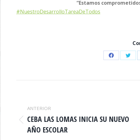
“Estamos comprometidos 
#NuestroDesarrolloTareaDeTodos
Co
Share
Shar
on
on
Facebook
Twitt
NAVEGACIÓN
ENTRE
ANTERIOR
CEBA LAS LOMAS INICIA SU NUEVO
PUBLICACIONES
Publicación
AÑO ESCOLAR
anterior: