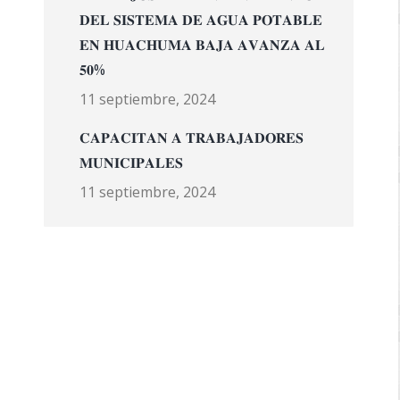
𝐃𝐄𝐋 𝐒𝐈𝐒𝐓𝐄𝐌𝐀 𝐃𝐄 𝐀𝐆𝐔𝐀 𝐏𝐎𝐓𝐀𝐁𝐋𝐄
𝐄𝐍 𝐇𝐔𝐀𝐂𝐇𝐔𝐌𝐀 𝐁𝐀𝐉𝐀 𝐀𝐕𝐀𝐍𝐙𝐀 𝐀𝐋
𝟓𝟎%
11 septiembre, 2024
𝐂𝐀𝐏𝐀𝐂𝐈𝐓𝐀𝐍 𝐀 𝐓𝐑𝐀𝐁𝐀𝐉𝐀𝐃𝐎𝐑𝐄𝐒
𝐌𝐔𝐍𝐈𝐂𝐈𝐏𝐀𝐋𝐄𝐒
11 septiembre, 2024