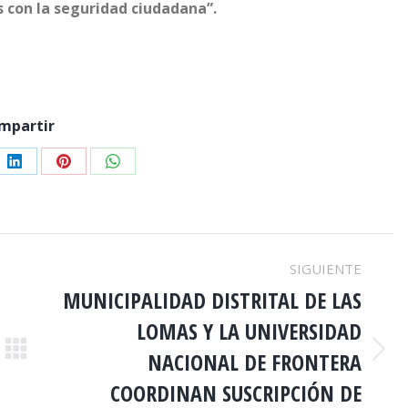
con la seguridad ciudadana”.
mpartir
e
Share
Share
Share
on
on
on
er
LinkedIn
Pinterest
WhatsApp
SIGUIENTE
MUNICIPALIDAD DISTRITAL DE LAS
LOMAS Y LA UNIVERSIDAD
NACIONAL DE FRONTERA
Publicación
siguiente:
COORDINAN SUSCRIPCIÓN DE