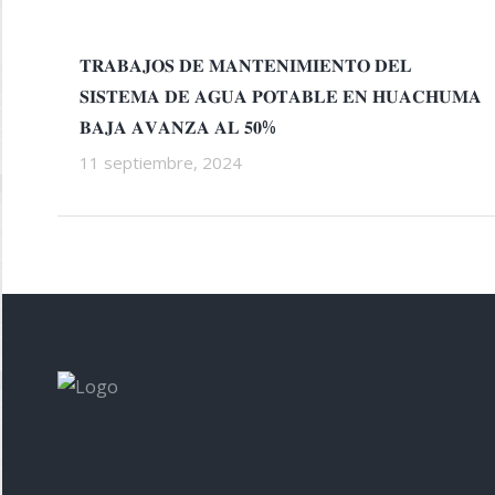
𝐓𝐑𝐀𝐁𝐀𝐉𝐎𝐒 𝐃𝐄 𝐌𝐀𝐍𝐓𝐄𝐍𝐈𝐌𝐈𝐄𝐍𝐓𝐎 𝐃𝐄𝐋
𝐒𝐈𝐒𝐓𝐄𝐌𝐀 𝐃𝐄 𝐀𝐆𝐔𝐀 𝐏𝐎𝐓𝐀𝐁𝐋𝐄 𝐄𝐍 𝐇𝐔𝐀𝐂𝐇𝐔𝐌𝐀
𝐁𝐀𝐉𝐀 𝐀𝐕𝐀𝐍𝐙𝐀 𝐀𝐋 𝟓𝟎%
11 septiembre, 2024