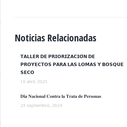
Noticias Relacionadas
𝗧𝗔𝗟𝗟𝗘𝗥 𝗗𝗘 𝗣𝗥𝗜𝗢𝗥𝗜𝗭𝗔𝗖𝗜𝗢́𝗡 𝗗𝗘
𝗣𝗥𝗢𝗬𝗘𝗖𝗧𝗢𝗦 𝗣𝗔𝗥𝗔 𝗟𝗔𝗦 𝗟𝗢𝗠𝗔𝗦 𝗬 𝗕𝗢𝗦𝗤𝗨𝗘
𝗦𝗘𝗖𝗢
10 abril, 2025
𝐃𝐢́𝐚 𝐍𝐚𝐜𝐢𝐨𝐧𝐚𝐥 𝐂𝐨𝐧𝐭𝐫𝐚 𝐥𝐚 𝐓𝐫𝐚𝐭𝐚 𝐝𝐞 𝐏𝐞𝐫𝐬𝐨𝐧𝐚𝐬
23 septiembre, 2024