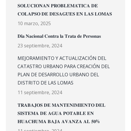
𝐒𝐎𝐋𝐔𝐂𝐈𝐎𝐍𝐀𝐍 𝐏𝐑𝐎𝐁𝐋𝐄𝐌𝐀́𝐓𝐈𝐂𝐀 𝐃𝐄
𝐂𝐎𝐋𝐀𝐏𝐒𝐎 𝐃𝐄 𝐃𝐄𝐒𝐀𝐆𝐔̈𝐄𝐒 𝐄𝐍 𝐋𝐀𝐒 𝐋𝐎𝐌𝐀𝐒
10 marzo, 2025
𝐃𝐢́𝐚 𝐍𝐚𝐜𝐢𝐨𝐧𝐚𝐥 𝐂𝐨𝐧𝐭𝐫𝐚 𝐥𝐚 𝐓𝐫𝐚𝐭𝐚 𝐝𝐞 𝐏𝐞𝐫𝐬𝐨𝐧𝐚𝐬
23 septiembre, 2024
MEJORAMIENTO Y ACTUALIZACIÓN DEL
CATASTRO URBANO PARA CREACIÓN DEL
PLAN DE DESARROLLO URBANO DEL
DISTRITO DE LAS LOMAS
11 septiembre, 2024
𝐓𝐑𝐀𝐁𝐀𝐉𝐎𝐒 𝐃𝐄 𝐌𝐀𝐍𝐓𝐄𝐍𝐈𝐌𝐈𝐄𝐍𝐓𝐎 𝐃𝐄𝐋
𝐒𝐈𝐒𝐓𝐄𝐌𝐀 𝐃𝐄 𝐀𝐆𝐔𝐀 𝐏𝐎𝐓𝐀𝐁𝐋𝐄 𝐄𝐍
𝐇𝐔𝐀𝐂𝐇𝐔𝐌𝐀 𝐁𝐀𝐉𝐀 𝐀𝐕𝐀𝐍𝐙𝐀 𝐀𝐋 𝟓𝟎%