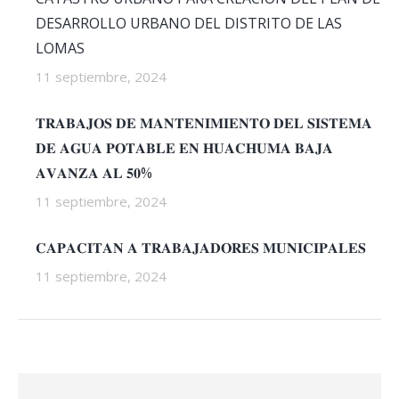
DESARROLLO URBANO DEL DISTRITO DE LAS
LOMAS
11 septiembre, 2024
𝐓𝐑𝐀𝐁𝐀𝐉𝐎𝐒 𝐃𝐄 𝐌𝐀𝐍𝐓𝐄𝐍𝐈𝐌𝐈𝐄𝐍𝐓𝐎 𝐃𝐄𝐋 𝐒𝐈𝐒𝐓𝐄𝐌𝐀
𝐃𝐄 𝐀𝐆𝐔𝐀 𝐏𝐎𝐓𝐀𝐁𝐋𝐄 𝐄𝐍 𝐇𝐔𝐀𝐂𝐇𝐔𝐌𝐀 𝐁𝐀𝐉𝐀
𝐀𝐕𝐀𝐍𝐙𝐀 𝐀𝐋 𝟓𝟎%
11 septiembre, 2024
𝐂𝐀𝐏𝐀𝐂𝐈𝐓𝐀𝐍 𝐀 𝐓𝐑𝐀𝐁𝐀𝐉𝐀𝐃𝐎𝐑𝐄𝐒 𝐌𝐔𝐍𝐈𝐂𝐈𝐏𝐀𝐋𝐄𝐒
11 septiembre, 2024