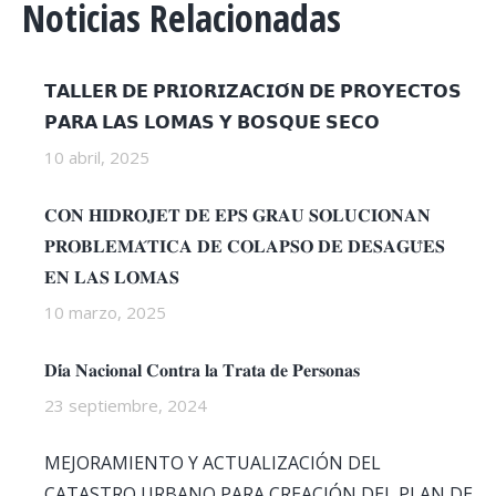
Noticias Relacionadas
𝗧𝗔𝗟𝗟𝗘𝗥 𝗗𝗘 𝗣𝗥𝗜𝗢𝗥𝗜𝗭𝗔𝗖𝗜𝗢́𝗡 𝗗𝗘 𝗣𝗥𝗢𝗬𝗘𝗖𝗧𝗢𝗦
𝗣𝗔𝗥𝗔 𝗟𝗔𝗦 𝗟𝗢𝗠𝗔𝗦 𝗬 𝗕𝗢𝗦𝗤𝗨𝗘 𝗦𝗘𝗖𝗢
10 abril, 2025
𝐂𝐎𝐍 𝐇𝐈𝐃𝐑𝐎𝐉𝐄𝐓 𝐃𝐄 𝐄𝐏𝐒 𝐆𝐑𝐀𝐔 𝐒𝐎𝐋𝐔𝐂𝐈𝐎𝐍𝐀𝐍
𝐏𝐑𝐎𝐁𝐋𝐄𝐌𝐀́𝐓𝐈𝐂𝐀 𝐃𝐄 𝐂𝐎𝐋𝐀𝐏𝐒𝐎 𝐃𝐄 𝐃𝐄𝐒𝐀𝐆𝐔̈𝐄𝐒
𝐄𝐍 𝐋𝐀𝐒 𝐋𝐎𝐌𝐀𝐒
10 marzo, 2025
𝐃𝐢́𝐚 𝐍𝐚𝐜𝐢𝐨𝐧𝐚𝐥 𝐂𝐨𝐧𝐭𝐫𝐚 𝐥𝐚 𝐓𝐫𝐚𝐭𝐚 𝐝𝐞 𝐏𝐞𝐫𝐬𝐨𝐧𝐚𝐬
23 septiembre, 2024
MEJORAMIENTO Y ACTUALIZACIÓN DEL
CATASTRO URBANO PARA CREACIÓN DEL PLAN DE