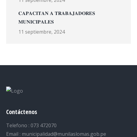
11 septiembre, 2024
𝐂𝐀𝐏𝐀𝐂𝐈𝐓𝐀𝐍 𝐀 𝐓𝐑𝐀𝐁𝐀𝐉𝐀𝐃𝐎𝐑𝐄𝐒
𝐌𝐔𝐍𝐈𝐂𝐈𝐏𝐀𝐋𝐄𝐒
11 septiembre, 2024
Contáctenos
Telefono : 073 472070
Email : municipalidad@munilaslomas.gob.pe