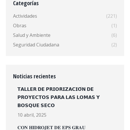
Categorías
Actividades
(221)
Obras
(1)
Salud y Ambiente
(6)
Seguridad Ciudadana
(2)
Noticias recientes
𝗧𝗔𝗟𝗟𝗘𝗥 𝗗𝗘 𝗣𝗥𝗜𝗢𝗥𝗜𝗭𝗔𝗖𝗜𝗢́𝗡 𝗗𝗘
𝗣𝗥𝗢𝗬𝗘𝗖𝗧𝗢𝗦 𝗣𝗔𝗥𝗔 𝗟𝗔𝗦 𝗟𝗢𝗠𝗔𝗦 𝗬
𝗕𝗢𝗦𝗤𝗨𝗘 𝗦𝗘𝗖𝗢
10 abril, 2025
𝐂𝐎𝐍 𝐇𝐈𝐃𝐑𝐎𝐉𝐄𝐓 𝐃𝐄 𝐄𝐏𝐒 𝐆𝐑𝐀𝐔