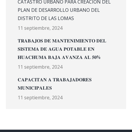
CATASTRO URBANO PARA CREACIÓN DEL
PLAN DE DESARROLLO URBANO DEL
DISTRITO DE LAS LOMAS
11 septiembre, 2024
𝐓𝐑𝐀𝐁𝐀𝐉𝐎𝐒 𝐃𝐄 𝐌𝐀𝐍𝐓𝐄𝐍𝐈𝐌𝐈𝐄𝐍𝐓𝐎 𝐃𝐄𝐋
𝐒𝐈𝐒𝐓𝐄𝐌𝐀 𝐃𝐄 𝐀𝐆𝐔𝐀 𝐏𝐎𝐓𝐀𝐁𝐋𝐄 𝐄𝐍
𝐇𝐔𝐀𝐂𝐇𝐔𝐌𝐀 𝐁𝐀𝐉𝐀 𝐀𝐕𝐀𝐍𝐙𝐀 𝐀𝐋 𝟓𝟎%
11 septiembre, 2024
𝐂𝐀𝐏𝐀𝐂𝐈𝐓𝐀𝐍 𝐀 𝐓𝐑𝐀𝐁𝐀𝐉𝐀𝐃𝐎𝐑𝐄𝐒
𝐌𝐔𝐍𝐈𝐂𝐈𝐏𝐀𝐋𝐄𝐒
11 septiembre, 2024