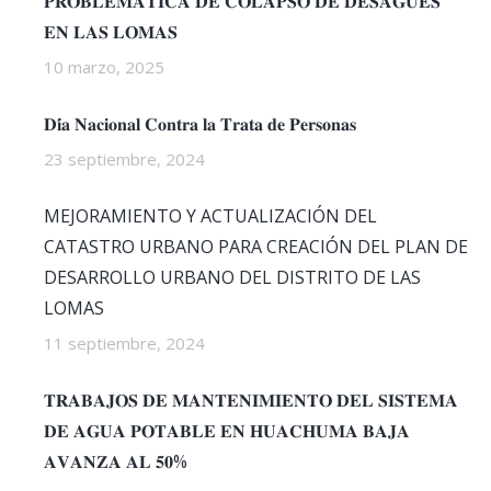
𝐏𝐑𝐎𝐁𝐋𝐄𝐌𝐀́𝐓𝐈𝐂𝐀 𝐃𝐄 𝐂𝐎𝐋𝐀𝐏𝐒𝐎 𝐃𝐄 𝐃𝐄𝐒𝐀𝐆𝐔̈𝐄𝐒
𝐄𝐍 𝐋𝐀𝐒 𝐋𝐎𝐌𝐀𝐒
10 marzo, 2025
𝐃𝐢́𝐚 𝐍𝐚𝐜𝐢𝐨𝐧𝐚𝐥 𝐂𝐨𝐧𝐭𝐫𝐚 𝐥𝐚 𝐓𝐫𝐚𝐭𝐚 𝐝𝐞 𝐏𝐞𝐫𝐬𝐨𝐧𝐚𝐬
23 septiembre, 2024
MEJORAMIENTO Y ACTUALIZACIÓN DEL
CATASTRO URBANO PARA CREACIÓN DEL PLAN DE
DESARROLLO URBANO DEL DISTRITO DE LAS
LOMAS
11 septiembre, 2024
𝐓𝐑𝐀𝐁𝐀𝐉𝐎𝐒 𝐃𝐄 𝐌𝐀𝐍𝐓𝐄𝐍𝐈𝐌𝐈𝐄𝐍𝐓𝐎 𝐃𝐄𝐋 𝐒𝐈𝐒𝐓𝐄𝐌𝐀
𝐃𝐄 𝐀𝐆𝐔𝐀 𝐏𝐎𝐓𝐀𝐁𝐋𝐄 𝐄𝐍 𝐇𝐔𝐀𝐂𝐇𝐔𝐌𝐀 𝐁𝐀𝐉𝐀
𝐀𝐕𝐀𝐍𝐙𝐀 𝐀𝐋 𝟓𝟎%