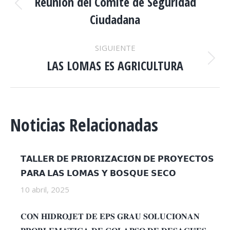
ENTRE
Reunión del Comité de Seguridad
Publicación
Ciudadana
anterior:
PUBLICACIONES
SIGUIENTE
LAS LOMAS ES AGRICULTURA
Publicación
siguiente:
Noticias Relacionadas
𝗧𝗔𝗟𝗟𝗘𝗥 𝗗𝗘 𝗣𝗥𝗜𝗢𝗥𝗜𝗭𝗔𝗖𝗜𝗢́𝗡 𝗗𝗘 𝗣𝗥𝗢𝗬𝗘𝗖𝗧𝗢𝗦
𝗣𝗔𝗥𝗔 𝗟𝗔𝗦 𝗟𝗢𝗠𝗔𝗦 𝗬 𝗕𝗢𝗦𝗤𝗨𝗘 𝗦𝗘𝗖𝗢
10 abril, 2025
𝐂𝐎𝐍 𝐇𝐈𝐃𝐑𝐎𝐉𝐄𝐓 𝐃𝐄 𝐄𝐏𝐒 𝐆𝐑𝐀𝐔 𝐒𝐎𝐋𝐔𝐂𝐈𝐎𝐍𝐀𝐍