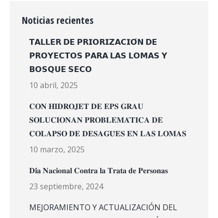
Noticias recientes
𝗧𝗔𝗟𝗟𝗘𝗥 𝗗𝗘 𝗣𝗥𝗜𝗢𝗥𝗜𝗭𝗔𝗖𝗜𝗢́𝗡 𝗗𝗘
𝗣𝗥𝗢𝗬𝗘𝗖𝗧𝗢𝗦 𝗣𝗔𝗥𝗔 𝗟𝗔𝗦 𝗟𝗢𝗠𝗔𝗦 𝗬
𝗕𝗢𝗦𝗤𝗨𝗘 𝗦𝗘𝗖𝗢
10 abril, 2025
𝐂𝐎𝐍 𝐇𝐈𝐃𝐑𝐎𝐉𝐄𝐓 𝐃𝐄 𝐄𝐏𝐒 𝐆𝐑𝐀𝐔
𝐒𝐎𝐋𝐔𝐂𝐈𝐎𝐍𝐀𝐍 𝐏𝐑𝐎𝐁𝐋𝐄𝐌𝐀́𝐓𝐈𝐂𝐀 𝐃𝐄
𝐂𝐎𝐋𝐀𝐏𝐒𝐎 𝐃𝐄 𝐃𝐄𝐒𝐀𝐆𝐔̈𝐄𝐒 𝐄𝐍 𝐋𝐀𝐒 𝐋𝐎𝐌𝐀𝐒
10 marzo, 2025
𝐃𝐢́𝐚 𝐍𝐚𝐜𝐢𝐨𝐧𝐚𝐥 𝐂𝐨𝐧𝐭𝐫𝐚 𝐥𝐚 𝐓𝐫𝐚𝐭𝐚 𝐝𝐞 𝐏𝐞𝐫𝐬𝐨𝐧𝐚𝐬
23 septiembre, 2024
MEJORAMIENTO Y ACTUALIZACIÓN DEL