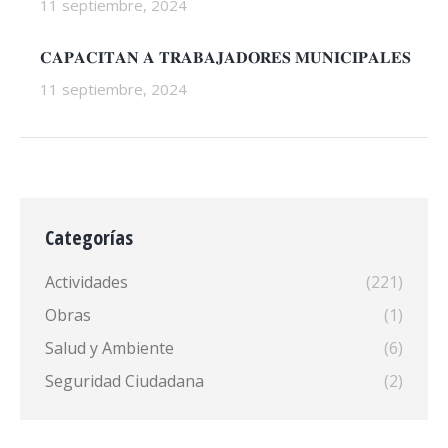
11 septiembre, 2024
𝐂𝐀𝐏𝐀𝐂𝐈𝐓𝐀𝐍 𝐀 𝐓𝐑𝐀𝐁𝐀𝐉𝐀𝐃𝐎𝐑𝐄𝐒 𝐌𝐔𝐍𝐈𝐂𝐈𝐏𝐀𝐋𝐄𝐒
11 septiembre, 2024
Categorías
Actividades
(221)
Obras
(1)
Salud y Ambiente
(6)
Seguridad Ciudadana
(2)