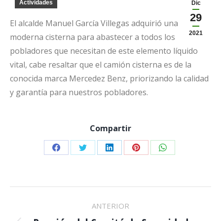
Actividades
Dic
29
El alcalde Manuel García Villegas adquirió una
2021
moderna cisterna para abastecer a todos los
pobladores que necesitan de este elemento líquido
vital, cabe resaltar que el camión cisterna es de la
conocida marca Mercedez Benz, priorizando la calidad
y garantía para nuestros pobladores.
Compartir
Share
Share
Share
Share
Share
on
on
on
on
on
Facebook
Twitter
LinkedIn
Pinterest
WhatsApp
NAVEGACIÓN
ANTERIOR