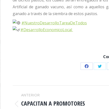
de dichos pastos, los cuales serán entregados a lo
Artificial de ganado vacuno, así como a aquellos 
ganado a través de la siembra de estos pastos.
#NuestroDesarrolloTareaDeTodos
#DesarrolloEconomicoLocal
Co
Share
Shar
on
on
Facebook
Twitt
NAVEGACIÓN
ANTERIOR
ENTRE
CAPACITAN A PROMOTORES
Publicación