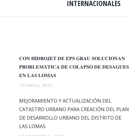
INTERNACIONALES
siguiente:
𝐂𝐎𝐍 𝐇𝐈𝐃𝐑𝐎𝐉𝐄𝐓 𝐃𝐄 𝐄𝐏𝐒 𝐆𝐑𝐀𝐔 𝐒𝐎𝐋𝐔𝐂𝐈𝐎𝐍𝐀𝐍
𝐏𝐑𝐎𝐁𝐋𝐄𝐌𝐀́𝐓𝐈𝐂𝐀 𝐃𝐄 𝐂𝐎𝐋𝐀𝐏𝐒𝐎 𝐃𝐄 𝐃𝐄𝐒𝐀𝐆𝐔̈𝐄𝐒
𝐄𝐍 𝐋𝐀𝐒 𝐋𝐎𝐌𝐀𝐒
10 marzo, 2025
MEJORAMIENTO Y ACTUALIZACIÓN DEL
CATASTRO URBANO PARA CREACIÓN DEL PLAN
DE DESARROLLO URBANO DEL DISTRITO DE
LAS LOMAS