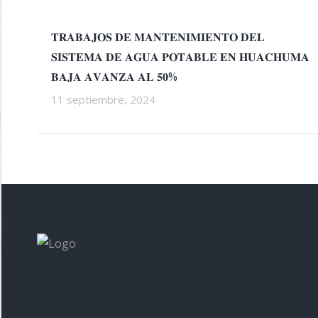
𝐓𝐑𝐀𝐁𝐀𝐉𝐎𝐒 𝐃𝐄 𝐌𝐀𝐍𝐓𝐄𝐍𝐈𝐌𝐈𝐄𝐍𝐓𝐎 𝐃𝐄𝐋
𝐒𝐈𝐒𝐓𝐄𝐌𝐀 𝐃𝐄 𝐀𝐆𝐔𝐀 𝐏𝐎𝐓𝐀𝐁𝐋𝐄 𝐄𝐍 𝐇𝐔𝐀𝐂𝐇𝐔𝐌𝐀
𝐁𝐀𝐉𝐀 𝐀𝐕𝐀𝐍𝐙𝐀 𝐀𝐋 𝟓𝟎%
11 septiembre, 2024