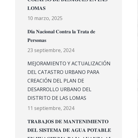
𝐋𝐎𝐌𝐀𝐒
10 marzo, 2025
𝐃𝐢́𝐚 𝐍𝐚𝐜𝐢𝐨𝐧𝐚𝐥 𝐂𝐨𝐧𝐭𝐫𝐚 𝐥𝐚 𝐓𝐫𝐚𝐭𝐚 𝐝𝐞
𝐏𝐞𝐫𝐬𝐨𝐧𝐚𝐬
23 septiembre, 2024
MEJORAMIENTO Y ACTUALIZACIÓN
DEL CATASTRO URBANO PARA
CREACIÓN DEL PLAN DE
DESARROLLO URBANO DEL
DISTRITO DE LAS LOMAS
11 septiembre, 2024
𝐓𝐑𝐀𝐁𝐀𝐉𝐎𝐒 𝐃𝐄 𝐌𝐀𝐍𝐓𝐄𝐍𝐈𝐌𝐈𝐄𝐍𝐓𝐎
𝐃𝐄𝐋 𝐒𝐈𝐒𝐓𝐄𝐌𝐀 𝐃𝐄 𝐀𝐆𝐔𝐀 𝐏𝐎𝐓𝐀𝐁𝐋𝐄