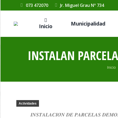
073 472070
Jr. Miguel Grau Nº 734
Municipalidad
Inicio
INSTALAN PARCELA
Estás
Inicio
Actividades
𝑰𝑵𝑺𝑻𝑨𝑳𝑨𝑪𝑰𝑶́𝑵 𝑫𝑬 𝑷𝑨𝑹𝑪𝑬𝑳𝑨𝑺 𝑫𝑬𝑴𝑶