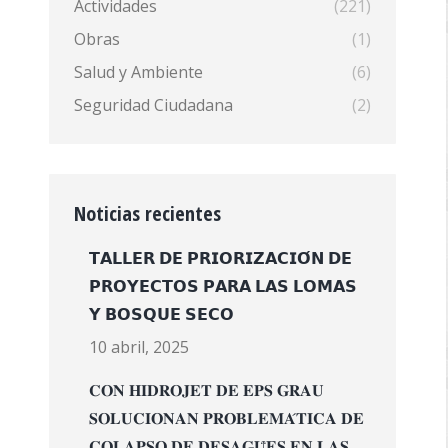
Actividades
(221)
Obras
(1)
Salud y Ambiente
(6)
Seguridad Ciudadana
(2)
Noticias recientes
𝗧𝗔𝗟𝗟𝗘𝗥 𝗗𝗘 𝗣𝗥𝗜𝗢𝗥𝗜𝗭𝗔𝗖𝗜𝗢́𝗡 𝗗𝗘
𝗣𝗥𝗢𝗬𝗘𝗖𝗧𝗢𝗦 𝗣𝗔𝗥𝗔 𝗟𝗔𝗦 𝗟𝗢𝗠𝗔𝗦
𝗬 𝗕𝗢𝗦𝗤𝗨𝗘 𝗦𝗘𝗖𝗢
10 abril, 2025
𝐂𝐎𝐍 𝐇𝐈𝐃𝐑𝐎𝐉𝐄𝐓 𝐃𝐄 𝐄𝐏𝐒 𝐆𝐑𝐀𝐔
𝐒𝐎𝐋𝐔𝐂𝐈𝐎𝐍𝐀𝐍 𝐏𝐑𝐎𝐁𝐋𝐄𝐌𝐀́𝐓𝐈𝐂𝐀 𝐃𝐄
𝐂𝐎𝐋𝐀𝐏𝐒𝐎 𝐃𝐄 𝐃𝐄𝐒𝐀𝐆𝐔̈𝐄𝐒 𝐄𝐍 𝐋𝐀𝐒