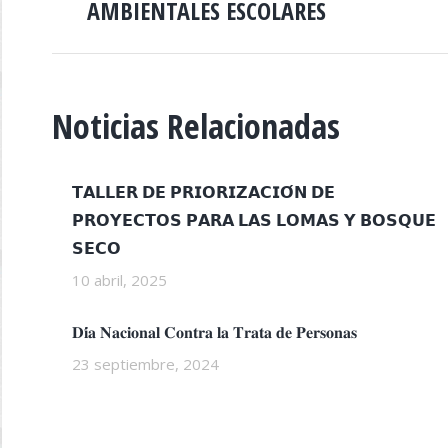
AMBIENTALES ESCOLARES
anterior:
PUBLICACIONES
Noticias Relacionadas
𝗧𝗔𝗟𝗟𝗘𝗥 𝗗𝗘 𝗣𝗥𝗜𝗢𝗥𝗜𝗭𝗔𝗖𝗜𝗢́𝗡 𝗗𝗘
𝗣𝗥𝗢𝗬𝗘𝗖𝗧𝗢𝗦 𝗣𝗔𝗥𝗔 𝗟𝗔𝗦 𝗟𝗢𝗠𝗔𝗦 𝗬 𝗕𝗢𝗦𝗤𝗨𝗘
𝗦𝗘𝗖𝗢
10 abril, 2025
𝐃𝐢́𝐚 𝐍𝐚𝐜𝐢𝐨𝐧𝐚𝐥 𝐂𝐨𝐧𝐭𝐫𝐚 𝐥𝐚 𝐓𝐫𝐚𝐭𝐚 𝐝𝐞 𝐏𝐞𝐫𝐬𝐨𝐧𝐚𝐬
23 septiembre, 2024