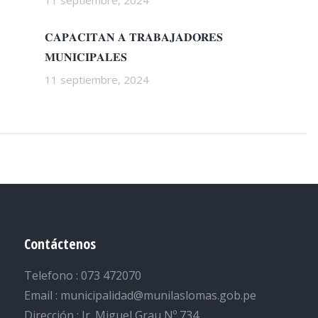
11 septiembre, 2024
𝐂𝐀𝐏𝐀𝐂𝐈𝐓𝐀𝐍 𝐀 𝐓𝐑𝐀𝐁𝐀𝐉𝐀𝐃𝐎𝐑𝐄𝐒
𝐌𝐔𝐍𝐈𝐂𝐈𝐏𝐀𝐋𝐄𝐒
11 septiembre, 2024
Contáctenos
Telefono : 073 472070
Email : municipalidad@munilaslomas.gob.pe
Dirección : Jr. Miguel Grau Nº 734