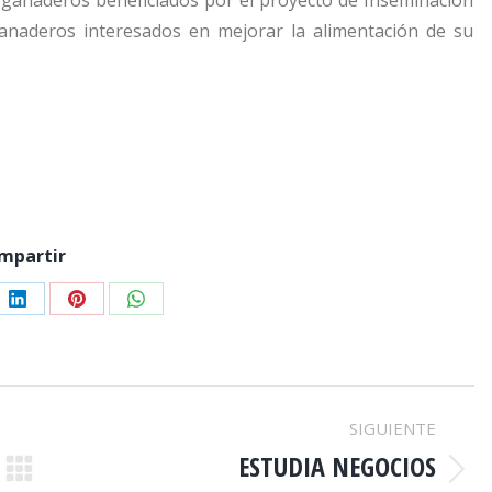
s ganaderos beneficiados por el proyecto de Inseminación
ganaderos interesados en mejorar la alimentación de su
mpartir
e
Share
Share
Share
on
on
on
er
LinkedIn
Pinterest
WhatsApp
SIGUIENTE
ESTUDIA NEGOCIOS
Publicación