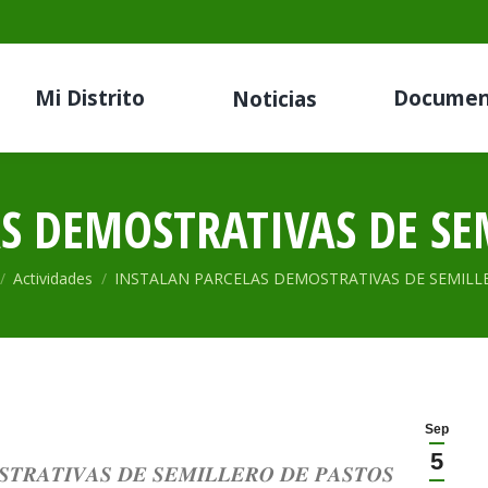
Mi Distrito
Documen
Noticias
S DEMOSTRATIVAS DE SE
 aquí:
Actividades
INSTALAN PARCELAS DEMOSTRATIVAS DE SEMIL
Sep
5
𝑺𝑻𝑹𝑨𝑻𝑰𝑽𝑨𝑺 𝑫𝑬 𝑺𝑬𝑴𝑰𝑳𝑳𝑬𝑹𝑶 𝑫𝑬 𝑷𝑨𝑺𝑻𝑶𝑺