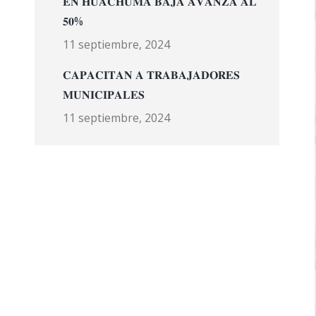
𝐄𝐍 𝐇𝐔𝐀𝐂𝐇𝐔𝐌𝐀 𝐁𝐀𝐉𝐀 𝐀𝐕𝐀𝐍𝐙𝐀 𝐀𝐋
𝟓𝟎%
11 septiembre, 2024
𝐂𝐀𝐏𝐀𝐂𝐈𝐓𝐀𝐍 𝐀 𝐓𝐑𝐀𝐁𝐀𝐉𝐀𝐃𝐎𝐑𝐄𝐒
𝐌𝐔𝐍𝐈𝐂𝐈𝐏𝐀𝐋𝐄𝐒
11 septiembre, 2024