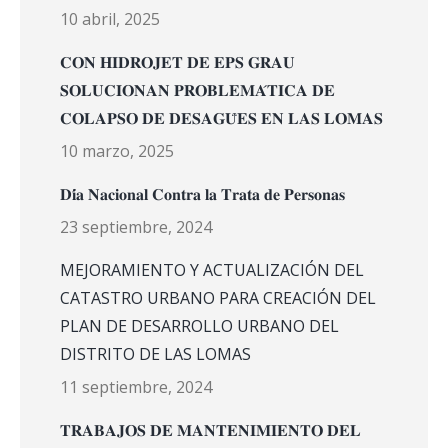
10 abril, 2025
𝐂𝐎𝐍 𝐇𝐈𝐃𝐑𝐎𝐉𝐄𝐓 𝐃𝐄 𝐄𝐏𝐒 𝐆𝐑𝐀𝐔
𝐒𝐎𝐋𝐔𝐂𝐈𝐎𝐍𝐀𝐍 𝐏𝐑𝐎𝐁𝐋𝐄𝐌𝐀́𝐓𝐈𝐂𝐀 𝐃𝐄
𝐂𝐎𝐋𝐀𝐏𝐒𝐎 𝐃𝐄 𝐃𝐄𝐒𝐀𝐆𝐔̈𝐄𝐒 𝐄𝐍 𝐋𝐀𝐒 𝐋𝐎𝐌𝐀𝐒
10 marzo, 2025
𝐃𝐢́𝐚 𝐍𝐚𝐜𝐢𝐨𝐧𝐚𝐥 𝐂𝐨𝐧𝐭𝐫𝐚 𝐥𝐚 𝐓𝐫𝐚𝐭𝐚 𝐝𝐞 𝐏𝐞𝐫𝐬𝐨𝐧𝐚𝐬
23 septiembre, 2024
MEJORAMIENTO Y ACTUALIZACIÓN DEL
CATASTRO URBANO PARA CREACIÓN DEL
PLAN DE DESARROLLO URBANO DEL
DISTRITO DE LAS LOMAS
11 septiembre, 2024
𝐓𝐑𝐀𝐁𝐀𝐉𝐎𝐒 𝐃𝐄 𝐌𝐀𝐍𝐓𝐄𝐍𝐈𝐌𝐈𝐄𝐍𝐓𝐎 𝐃𝐄𝐋