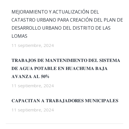
MEJORAMIENTO Y ACTUALIZACIÓN DEL
CATASTRO URBANO PARA CREACIÓN DEL PLAN DE
DESARROLLO URBANO DEL DISTRITO DE LAS
LOMAS
11 septiembre, 2024
𝐓𝐑𝐀𝐁𝐀𝐉𝐎𝐒 𝐃𝐄 𝐌𝐀𝐍𝐓𝐄𝐍𝐈𝐌𝐈𝐄𝐍𝐓𝐎 𝐃𝐄𝐋 𝐒𝐈𝐒𝐓𝐄𝐌𝐀
𝐃𝐄 𝐀𝐆𝐔𝐀 𝐏𝐎𝐓𝐀𝐁𝐋𝐄 𝐄𝐍 𝐇𝐔𝐀𝐂𝐇𝐔𝐌𝐀 𝐁𝐀𝐉𝐀
𝐀𝐕𝐀𝐍𝐙𝐀 𝐀𝐋 𝟓𝟎%
11 septiembre, 2024
𝐂𝐀𝐏𝐀𝐂𝐈𝐓𝐀𝐍 𝐀 𝐓𝐑𝐀𝐁𝐀𝐉𝐀𝐃𝐎𝐑𝐄𝐒 𝐌𝐔𝐍𝐈𝐂𝐈𝐏𝐀𝐋𝐄𝐒
11 septiembre, 2024