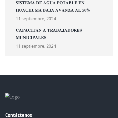
𝐒𝐈𝐒𝐓𝐄𝐌𝐀 𝐃𝐄 𝐀𝐆𝐔𝐀 𝐏𝐎𝐓𝐀𝐁𝐋𝐄 𝐄𝐍
𝐇𝐔𝐀𝐂𝐇𝐔𝐌𝐀 𝐁𝐀𝐉𝐀 𝐀𝐕𝐀𝐍𝐙𝐀 𝐀𝐋 𝟓𝟎%
11 septiembre, 2024
𝐂𝐀𝐏𝐀𝐂𝐈𝐓𝐀𝐍 𝐀 𝐓𝐑𝐀𝐁𝐀𝐉𝐀𝐃𝐎𝐑𝐄𝐒
𝐌𝐔𝐍𝐈𝐂𝐈𝐏𝐀𝐋𝐄𝐒
11 septiembre, 2024
Contáctenos