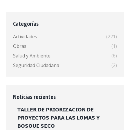
Categorías
Actividades
(221)
Obras
(1)
Salud y Ambiente
(6)
Seguridad Ciudadana
(2)
Noticias recientes
𝗧𝗔𝗟𝗟𝗘𝗥 𝗗𝗘 𝗣𝗥𝗜𝗢𝗥𝗜𝗭𝗔𝗖𝗜𝗢́𝗡 𝗗𝗘
𝗣𝗥𝗢𝗬𝗘𝗖𝗧𝗢𝗦 𝗣𝗔𝗥𝗔 𝗟𝗔𝗦 𝗟𝗢𝗠𝗔𝗦 𝗬
𝗕𝗢𝗦𝗤𝗨𝗘 𝗦𝗘𝗖𝗢