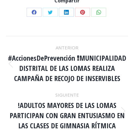
Compartir
Share
Share
Share
Share
Share
on
on
on
on
on
Facebook
Twitter
LinkedIn
Pinterest
WhatsApp
NAVEGACIÓN
ANTERIOR
ENTRE
#AccionesDePrevención ❗️MUNICIPALIDAD
DISTRITAL DE LAS LOMAS REALIZA
Publicación
PUBLICACIONES
anterior:
CAMPAÑA DE RECOJO DE INSERVIBLES
SIGUIENTE
!ADULTOS MAYORES DE LAS LOMAS
PARTICIPAN CON GRAN ENTUSIASMO EN
Publicación
siguiente:
LAS CLASES DE GIMNASIA RÍTMICA