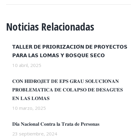
Noticias Relacionadas
𝗧𝗔𝗟𝗟𝗘𝗥 𝗗𝗘 𝗣𝗥𝗜𝗢𝗥𝗜𝗭𝗔𝗖𝗜𝗢́𝗡 𝗗𝗘 𝗣𝗥𝗢𝗬𝗘𝗖𝗧𝗢𝗦
𝗣𝗔𝗥𝗔 𝗟𝗔𝗦 𝗟𝗢𝗠𝗔𝗦 𝗬 𝗕𝗢𝗦𝗤𝗨𝗘 𝗦𝗘𝗖𝗢
10 abril, 2025
𝐂𝐎𝐍 𝐇𝐈𝐃𝐑𝐎𝐉𝐄𝐓 𝐃𝐄 𝐄𝐏𝐒 𝐆𝐑𝐀𝐔 𝐒𝐎𝐋𝐔𝐂𝐈𝐎𝐍𝐀𝐍
𝐏𝐑𝐎𝐁𝐋𝐄𝐌𝐀́𝐓𝐈𝐂𝐀 𝐃𝐄 𝐂𝐎𝐋𝐀𝐏𝐒𝐎 𝐃𝐄 𝐃𝐄𝐒𝐀𝐆𝐔̈𝐄𝐒
𝐄𝐍 𝐋𝐀𝐒 𝐋𝐎𝐌𝐀𝐒
10 marzo, 2025
𝐃𝐢́𝐚 𝐍𝐚𝐜𝐢𝐨𝐧𝐚𝐥 𝐂𝐨𝐧𝐭𝐫𝐚 𝐥𝐚 𝐓𝐫𝐚𝐭𝐚 𝐝𝐞 𝐏𝐞𝐫𝐬𝐨𝐧𝐚𝐬
23 septiembre, 2024