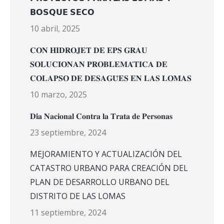
𝗕𝗢𝗦𝗤𝗨𝗘 𝗦𝗘𝗖𝗢
10 abril, 2025
𝐂𝐎𝐍 𝐇𝐈𝐃𝐑𝐎𝐉𝐄𝐓 𝐃𝐄 𝐄𝐏𝐒 𝐆𝐑𝐀𝐔
𝐒𝐎𝐋𝐔𝐂𝐈𝐎𝐍𝐀𝐍 𝐏𝐑𝐎𝐁𝐋𝐄𝐌𝐀́𝐓𝐈𝐂𝐀 𝐃𝐄
𝐂𝐎𝐋𝐀𝐏𝐒𝐎 𝐃𝐄 𝐃𝐄𝐒𝐀𝐆𝐔̈𝐄𝐒 𝐄𝐍 𝐋𝐀𝐒 𝐋𝐎𝐌𝐀𝐒
10 marzo, 2025
𝐃𝐢́𝐚 𝐍𝐚𝐜𝐢𝐨𝐧𝐚𝐥 𝐂𝐨𝐧𝐭𝐫𝐚 𝐥𝐚 𝐓𝐫𝐚𝐭𝐚 𝐝𝐞 𝐏𝐞𝐫𝐬𝐨𝐧𝐚𝐬
23 septiembre, 2024
MEJORAMIENTO Y ACTUALIZACIÓN DEL
CATASTRO URBANO PARA CREACIÓN DEL
PLAN DE DESARROLLO URBANO DEL
DISTRITO DE LAS LOMAS
11 septiembre, 2024