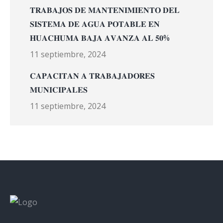
𝐓𝐑𝐀𝐁𝐀𝐉𝐎𝐒 𝐃𝐄 𝐌𝐀𝐍𝐓𝐄𝐍𝐈𝐌𝐈𝐄𝐍𝐓𝐎 𝐃𝐄𝐋
𝐒𝐈𝐒𝐓𝐄𝐌𝐀 𝐃𝐄 𝐀𝐆𝐔𝐀 𝐏𝐎𝐓𝐀𝐁𝐋𝐄 𝐄𝐍
𝐇𝐔𝐀𝐂𝐇𝐔𝐌𝐀 𝐁𝐀𝐉𝐀 𝐀𝐕𝐀𝐍𝐙𝐀 𝐀𝐋 𝟓𝟎%
11 septiembre, 2024
𝐂𝐀𝐏𝐀𝐂𝐈𝐓𝐀𝐍 𝐀 𝐓𝐑𝐀𝐁𝐀𝐉𝐀𝐃𝐎𝐑𝐄𝐒
𝐌𝐔𝐍𝐈𝐂𝐈𝐏𝐀𝐋𝐄𝐒
11 septiembre, 2024