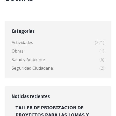
Categorías
Actividades
(221)
Obras
(1)
Salud y Ambiente
(6)
Seguridad Ciudadana
(2)
Noticias recientes
𝗧𝗔𝗟𝗟𝗘𝗥 𝗗𝗘 𝗣𝗥𝗜𝗢𝗥𝗜𝗭𝗔𝗖𝗜𝗢́𝗡 𝗗𝗘
𝗣𝗥𝗢𝗬𝗘𝗖𝗧𝗢𝗦 𝗣𝗔𝗥𝗔 𝗟𝗔𝗦 𝗟𝗢𝗠𝗔𝗦 𝗬