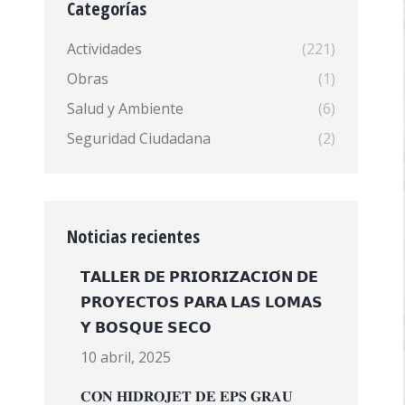
Categorías
Actividades
(221)
Obras
(1)
Salud y Ambiente
(6)
Seguridad Ciudadana
(2)
Noticias recientes
𝗧𝗔𝗟𝗟𝗘𝗥 𝗗𝗘 𝗣𝗥𝗜𝗢𝗥𝗜𝗭𝗔𝗖𝗜𝗢́𝗡 𝗗𝗘
𝗣𝗥𝗢𝗬𝗘𝗖𝗧𝗢𝗦 𝗣𝗔𝗥𝗔 𝗟𝗔𝗦 𝗟𝗢𝗠𝗔𝗦
𝗬 𝗕𝗢𝗦𝗤𝗨𝗘 𝗦𝗘𝗖𝗢
10 abril, 2025
𝐂𝐎𝐍 𝐇𝐈𝐃𝐑𝐎𝐉𝐄𝐓 𝐃𝐄 𝐄𝐏𝐒 𝐆𝐑𝐀𝐔