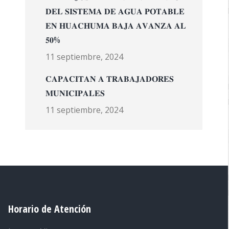
𝐃𝐄𝐋 𝐒𝐈𝐒𝐓𝐄𝐌𝐀 𝐃𝐄 𝐀𝐆𝐔𝐀 𝐏𝐎𝐓𝐀𝐁𝐋𝐄
𝐄𝐍 𝐇𝐔𝐀𝐂𝐇𝐔𝐌𝐀 𝐁𝐀𝐉𝐀 𝐀𝐕𝐀𝐍𝐙𝐀 𝐀𝐋
𝟓𝟎%
11 septiembre, 2024
𝐂𝐀𝐏𝐀𝐂𝐈𝐓𝐀𝐍 𝐀 𝐓𝐑𝐀𝐁𝐀𝐉𝐀𝐃𝐎𝐑𝐄𝐒
𝐌𝐔𝐍𝐈𝐂𝐈𝐏𝐀𝐋𝐄𝐒
11 septiembre, 2024
Horario de Atención