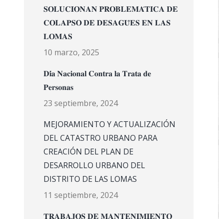
𝐒𝐎𝐋𝐔𝐂𝐈𝐎𝐍𝐀𝐍 𝐏𝐑𝐎𝐁𝐋𝐄𝐌𝐀́𝐓𝐈𝐂𝐀 𝐃𝐄
𝐂𝐎𝐋𝐀𝐏𝐒𝐎 𝐃𝐄 𝐃𝐄𝐒𝐀𝐆𝐔̈𝐄𝐒 𝐄𝐍 𝐋𝐀𝐒
𝐋𝐎𝐌𝐀𝐒
10 marzo, 2025
𝐃𝐢́𝐚 𝐍𝐚𝐜𝐢𝐨𝐧𝐚𝐥 𝐂𝐨𝐧𝐭𝐫𝐚 𝐥𝐚 𝐓𝐫𝐚𝐭𝐚 𝐝𝐞
𝐏𝐞𝐫𝐬𝐨𝐧𝐚𝐬
23 septiembre, 2024
MEJORAMIENTO Y ACTUALIZACIÓN
DEL CATASTRO URBANO PARA
CREACIÓN DEL PLAN DE
DESARROLLO URBANO DEL
DISTRITO DE LAS LOMAS
11 septiembre, 2024
𝐓𝐑𝐀𝐁𝐀𝐉𝐎𝐒 𝐃𝐄 𝐌𝐀𝐍𝐓𝐄𝐍𝐈𝐌𝐈𝐄𝐍𝐓𝐎