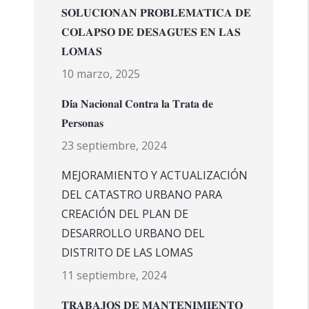
𝐒𝐎𝐋𝐔𝐂𝐈𝐎𝐍𝐀𝐍 𝐏𝐑𝐎𝐁𝐋𝐄𝐌𝐀́𝐓𝐈𝐂𝐀 𝐃𝐄
𝐂𝐎𝐋𝐀𝐏𝐒𝐎 𝐃𝐄 𝐃𝐄𝐒𝐀𝐆𝐔̈𝐄𝐒 𝐄𝐍 𝐋𝐀𝐒
𝐋𝐎𝐌𝐀𝐒
10 marzo, 2025
𝐃𝐢́𝐚 𝐍𝐚𝐜𝐢𝐨𝐧𝐚𝐥 𝐂𝐨𝐧𝐭𝐫𝐚 𝐥𝐚 𝐓𝐫𝐚𝐭𝐚 𝐝𝐞
𝐏𝐞𝐫𝐬𝐨𝐧𝐚𝐬
23 septiembre, 2024
MEJORAMIENTO Y ACTUALIZACIÓN
DEL CATASTRO URBANO PARA
CREACIÓN DEL PLAN DE
DESARROLLO URBANO DEL
DISTRITO DE LAS LOMAS
11 septiembre, 2024
𝐓𝐑𝐀𝐁𝐀𝐉𝐎𝐒 𝐃𝐄 𝐌𝐀𝐍𝐓𝐄𝐍𝐈𝐌𝐈𝐄𝐍𝐓𝐎