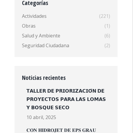
Categorías
Actividades
(221)
Obras
(1)
Salud y Ambiente
(6)
Seguridad Ciudadana
(2)
Noticias recientes
𝗧𝗔𝗟𝗟𝗘𝗥 𝗗𝗘 𝗣𝗥𝗜𝗢𝗥𝗜𝗭𝗔𝗖𝗜𝗢́𝗡 𝗗𝗘
𝗣𝗥𝗢𝗬𝗘𝗖𝗧𝗢𝗦 𝗣𝗔𝗥𝗔 𝗟𝗔𝗦 𝗟𝗢𝗠𝗔𝗦
𝗬 𝗕𝗢𝗦𝗤𝗨𝗘 𝗦𝗘𝗖𝗢
10 abril, 2025
𝐂𝐎𝐍 𝐇𝐈𝐃𝐑𝐎𝐉𝐄𝐓 𝐃𝐄 𝐄𝐏𝐒 𝐆𝐑𝐀𝐔