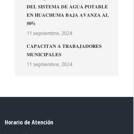
𝐃𝐄𝐋 𝐒𝐈𝐒𝐓𝐄𝐌𝐀 𝐃𝐄 𝐀𝐆𝐔𝐀 𝐏𝐎𝐓𝐀𝐁𝐋𝐄
𝐄𝐍 𝐇𝐔𝐀𝐂𝐇𝐔𝐌𝐀 𝐁𝐀𝐉𝐀 𝐀𝐕𝐀𝐍𝐙𝐀 𝐀𝐋
𝟓𝟎%
11 septiembre, 2024
𝐂𝐀𝐏𝐀𝐂𝐈𝐓𝐀𝐍 𝐀 𝐓𝐑𝐀𝐁𝐀𝐉𝐀𝐃𝐎𝐑𝐄𝐒
𝐌𝐔𝐍𝐈𝐂𝐈𝐏𝐀𝐋𝐄𝐒
11 septiembre, 2024
Horario de Atención