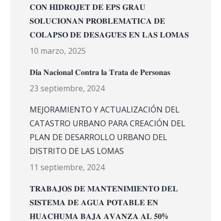
𝐂𝐎𝐍 𝐇𝐈𝐃𝐑𝐎𝐉𝐄𝐓 𝐃𝐄 𝐄𝐏𝐒 𝐆𝐑𝐀𝐔
𝐒𝐎𝐋𝐔𝐂𝐈𝐎𝐍𝐀𝐍 𝐏𝐑𝐎𝐁𝐋𝐄𝐌𝐀́𝐓𝐈𝐂𝐀 𝐃𝐄
𝐂𝐎𝐋𝐀𝐏𝐒𝐎 𝐃𝐄 𝐃𝐄𝐒𝐀𝐆𝐔̈𝐄𝐒 𝐄𝐍 𝐋𝐀𝐒 𝐋𝐎𝐌𝐀𝐒
10 marzo, 2025
𝐃𝐢́𝐚 𝐍𝐚𝐜𝐢𝐨𝐧𝐚𝐥 𝐂𝐨𝐧𝐭𝐫𝐚 𝐥𝐚 𝐓𝐫𝐚𝐭𝐚 𝐝𝐞 𝐏𝐞𝐫𝐬𝐨𝐧𝐚𝐬
23 septiembre, 2024
MEJORAMIENTO Y ACTUALIZACIÓN DEL
CATASTRO URBANO PARA CREACIÓN DEL
PLAN DE DESARROLLO URBANO DEL
DISTRITO DE LAS LOMAS
11 septiembre, 2024
𝐓𝐑𝐀𝐁𝐀𝐉𝐎𝐒 𝐃𝐄 𝐌𝐀𝐍𝐓𝐄𝐍𝐈𝐌𝐈𝐄𝐍𝐓𝐎 𝐃𝐄𝐋
𝐒𝐈𝐒𝐓𝐄𝐌𝐀 𝐃𝐄 𝐀𝐆𝐔𝐀 𝐏𝐎𝐓𝐀𝐁𝐋𝐄 𝐄𝐍
𝐇𝐔𝐀𝐂𝐇𝐔𝐌𝐀 𝐁𝐀𝐉𝐀 𝐀𝐕𝐀𝐍𝐙𝐀 𝐀𝐋 𝟓𝟎%