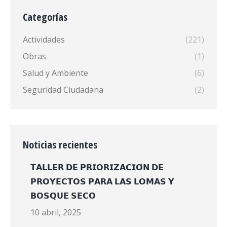
Categorías
Actividades
(221)
Obras
(1)
Salud y Ambiente
(6)
Seguridad Ciudadana
(2)
Noticias recientes
𝗧𝗔𝗟𝗟𝗘𝗥 𝗗𝗘 𝗣𝗥𝗜𝗢𝗥𝗜𝗭𝗔𝗖𝗜𝗢́𝗡 𝗗𝗘
𝗣𝗥𝗢𝗬𝗘𝗖𝗧𝗢𝗦 𝗣𝗔𝗥𝗔 𝗟𝗔𝗦 𝗟𝗢𝗠𝗔𝗦 𝗬
𝗕𝗢𝗦𝗤𝗨𝗘 𝗦𝗘𝗖𝗢
10 abril, 2025