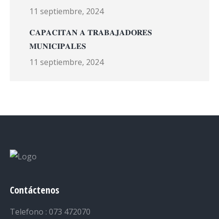
11 septiembre, 2024
𝐂𝐀𝐏𝐀𝐂𝐈𝐓𝐀𝐍 𝐀 𝐓𝐑𝐀𝐁𝐀𝐉𝐀𝐃𝐎𝐑𝐄𝐒
𝐌𝐔𝐍𝐈𝐂𝐈𝐏𝐀𝐋𝐄𝐒
11 septiembre, 2024
Contáctenos
Telefono : 073 472070