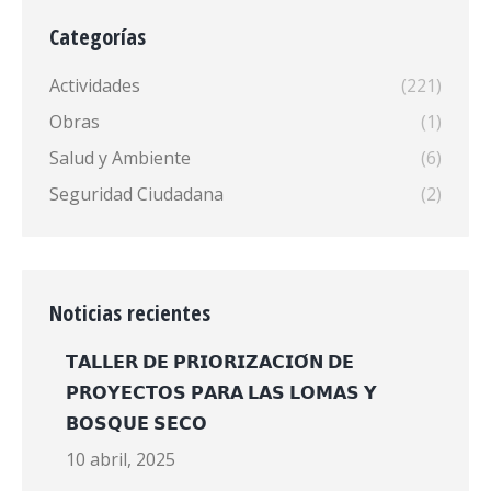
Categorías
Actividades
(221)
Obras
(1)
Salud y Ambiente
(6)
Seguridad Ciudadana
(2)
Noticias recientes
𝗧𝗔𝗟𝗟𝗘𝗥 𝗗𝗘 𝗣𝗥𝗜𝗢𝗥𝗜𝗭𝗔𝗖𝗜𝗢́𝗡 𝗗𝗘
𝗣𝗥𝗢𝗬𝗘𝗖𝗧𝗢𝗦 𝗣𝗔𝗥𝗔 𝗟𝗔𝗦 𝗟𝗢𝗠𝗔𝗦 𝗬
𝗕𝗢𝗦𝗤𝗨𝗘 𝗦𝗘𝗖𝗢
10 abril, 2025