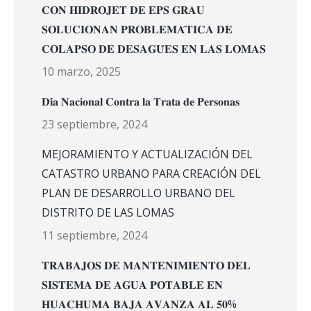
𝐂𝐎𝐍 𝐇𝐈𝐃𝐑𝐎𝐉𝐄𝐓 𝐃𝐄 𝐄𝐏𝐒 𝐆𝐑𝐀𝐔
𝐒𝐎𝐋𝐔𝐂𝐈𝐎𝐍𝐀𝐍 𝐏𝐑𝐎𝐁𝐋𝐄𝐌𝐀́𝐓𝐈𝐂𝐀 𝐃𝐄
𝐂𝐎𝐋𝐀𝐏𝐒𝐎 𝐃𝐄 𝐃𝐄𝐒𝐀𝐆𝐔̈𝐄𝐒 𝐄𝐍 𝐋𝐀𝐒 𝐋𝐎𝐌𝐀𝐒
10 marzo, 2025
𝐃𝐢́𝐚 𝐍𝐚𝐜𝐢𝐨𝐧𝐚𝐥 𝐂𝐨𝐧𝐭𝐫𝐚 𝐥𝐚 𝐓𝐫𝐚𝐭𝐚 𝐝𝐞 𝐏𝐞𝐫𝐬𝐨𝐧𝐚𝐬
23 septiembre, 2024
MEJORAMIENTO Y ACTUALIZACIÓN DEL
CATASTRO URBANO PARA CREACIÓN DEL
PLAN DE DESARROLLO URBANO DEL
DISTRITO DE LAS LOMAS
11 septiembre, 2024
𝐓𝐑𝐀𝐁𝐀𝐉𝐎𝐒 𝐃𝐄 𝐌𝐀𝐍𝐓𝐄𝐍𝐈𝐌𝐈𝐄𝐍𝐓𝐎 𝐃𝐄𝐋
𝐒𝐈𝐒𝐓𝐄𝐌𝐀 𝐃𝐄 𝐀𝐆𝐔𝐀 𝐏𝐎𝐓𝐀𝐁𝐋𝐄 𝐄𝐍
𝐇𝐔𝐀𝐂𝐇𝐔𝐌𝐀 𝐁𝐀𝐉𝐀 𝐀𝐕𝐀𝐍𝐙𝐀 𝐀𝐋 𝟓𝟎%