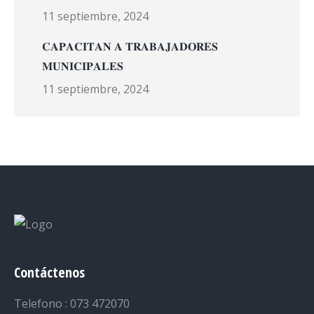
11 septiembre, 2024
𝐂𝐀𝐏𝐀𝐂𝐈𝐓𝐀𝐍 𝐀 𝐓𝐑𝐀𝐁𝐀𝐉𝐀𝐃𝐎𝐑𝐄𝐒
𝐌𝐔𝐍𝐈𝐂𝐈𝐏𝐀𝐋𝐄𝐒
11 septiembre, 2024
Contáctenos
Telefono : 073 472070