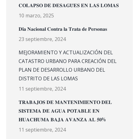
𝐂𝐎𝐋𝐀𝐏𝐒𝐎 𝐃𝐄 𝐃𝐄𝐒𝐀𝐆𝐔̈𝐄𝐒 𝐄𝐍 𝐋𝐀𝐒 𝐋𝐎𝐌𝐀𝐒
10 marzo, 2025
𝐃𝐢́𝐚 𝐍𝐚𝐜𝐢𝐨𝐧𝐚𝐥 𝐂𝐨𝐧𝐭𝐫𝐚 𝐥𝐚 𝐓𝐫𝐚𝐭𝐚 𝐝𝐞 𝐏𝐞𝐫𝐬𝐨𝐧𝐚𝐬
23 septiembre, 2024
MEJORAMIENTO Y ACTUALIZACIÓN DEL
CATASTRO URBANO PARA CREACIÓN DEL
PLAN DE DESARROLLO URBANO DEL
DISTRITO DE LAS LOMAS
11 septiembre, 2024
𝐓𝐑𝐀𝐁𝐀𝐉𝐎𝐒 𝐃𝐄 𝐌𝐀𝐍𝐓𝐄𝐍𝐈𝐌𝐈𝐄𝐍𝐓𝐎 𝐃𝐄𝐋
𝐒𝐈𝐒𝐓𝐄𝐌𝐀 𝐃𝐄 𝐀𝐆𝐔𝐀 𝐏𝐎𝐓𝐀𝐁𝐋𝐄 𝐄𝐍
𝐇𝐔𝐀𝐂𝐇𝐔𝐌𝐀 𝐁𝐀𝐉𝐀 𝐀𝐕𝐀𝐍𝐙𝐀 𝐀𝐋 𝟓𝟎%
11 septiembre, 2024