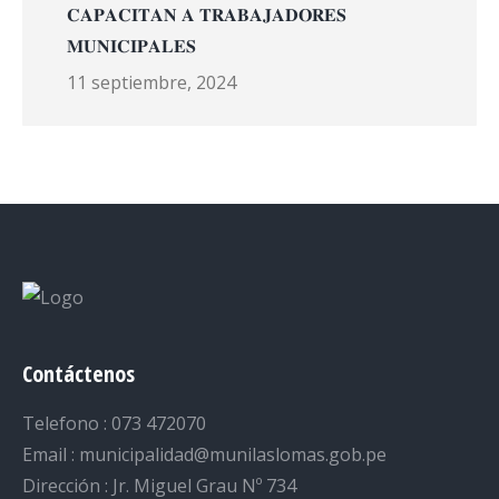
𝐂𝐀𝐏𝐀𝐂𝐈𝐓𝐀𝐍 𝐀 𝐓𝐑𝐀𝐁𝐀𝐉𝐀𝐃𝐎𝐑𝐄𝐒
𝐌𝐔𝐍𝐈𝐂𝐈𝐏𝐀𝐋𝐄𝐒
11 septiembre, 2024
Contáctenos
Telefono : 073 472070
Email : municipalidad@munilaslomas.gob.pe
Dirección : Jr. Miguel Grau Nº 734