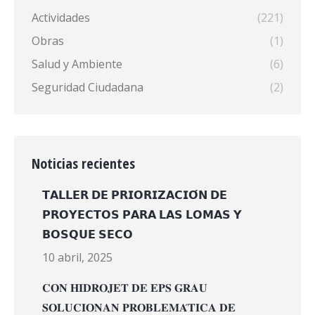
Actividades
(221)
Obras
(1)
Salud y Ambiente
(6)
Seguridad Ciudadana
(2)
Noticias recientes
𝗧𝗔𝗟𝗟𝗘𝗥 𝗗𝗘 𝗣𝗥𝗜𝗢𝗥𝗜𝗭𝗔𝗖𝗜𝗢́𝗡 𝗗𝗘
𝗣𝗥𝗢𝗬𝗘𝗖𝗧𝗢𝗦 𝗣𝗔𝗥𝗔 𝗟𝗔𝗦 𝗟𝗢𝗠𝗔𝗦 𝗬
𝗕𝗢𝗦𝗤𝗨𝗘 𝗦𝗘𝗖𝗢
10 abril, 2025
𝐂𝐎𝐍 𝐇𝐈𝐃𝐑𝐎𝐉𝐄𝐓 𝐃𝐄 𝐄𝐏𝐒 𝐆𝐑𝐀𝐔
𝐒𝐎𝐋𝐔𝐂𝐈𝐎𝐍𝐀𝐍 𝐏𝐑𝐎𝐁𝐋𝐄𝐌𝐀́𝐓𝐈𝐂𝐀 𝐃𝐄