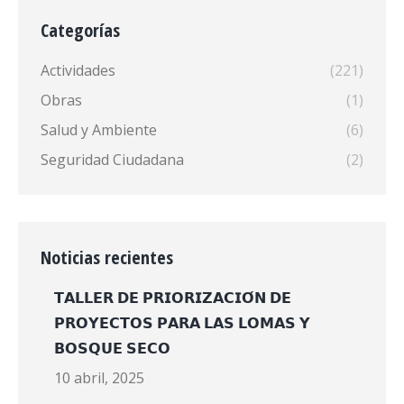
Categorías
Actividades
(221)
Obras
(1)
Salud y Ambiente
(6)
Seguridad Ciudadana
(2)
Noticias recientes
𝗧𝗔𝗟𝗟𝗘𝗥 𝗗𝗘 𝗣𝗥𝗜𝗢𝗥𝗜𝗭𝗔𝗖𝗜𝗢́𝗡 𝗗𝗘
𝗣𝗥𝗢𝗬𝗘𝗖𝗧𝗢𝗦 𝗣𝗔𝗥𝗔 𝗟𝗔𝗦 𝗟𝗢𝗠𝗔𝗦 𝗬
𝗕𝗢𝗦𝗤𝗨𝗘 𝗦𝗘𝗖𝗢
10 abril, 2025