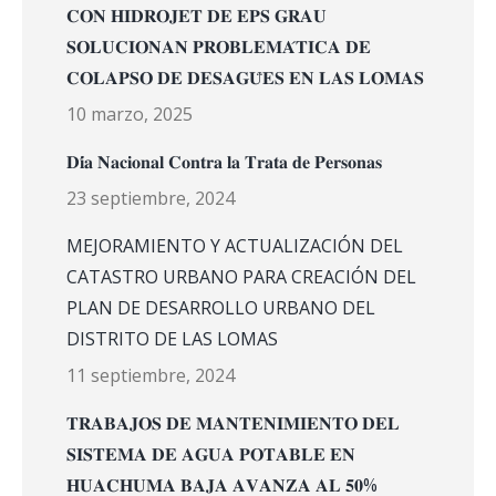
𝐂𝐎𝐍 𝐇𝐈𝐃𝐑𝐎𝐉𝐄𝐓 𝐃𝐄 𝐄𝐏𝐒 𝐆𝐑𝐀𝐔
𝐒𝐎𝐋𝐔𝐂𝐈𝐎𝐍𝐀𝐍 𝐏𝐑𝐎𝐁𝐋𝐄𝐌𝐀́𝐓𝐈𝐂𝐀 𝐃𝐄
𝐂𝐎𝐋𝐀𝐏𝐒𝐎 𝐃𝐄 𝐃𝐄𝐒𝐀𝐆𝐔̈𝐄𝐒 𝐄𝐍 𝐋𝐀𝐒 𝐋𝐎𝐌𝐀𝐒
10 marzo, 2025
𝐃𝐢́𝐚 𝐍𝐚𝐜𝐢𝐨𝐧𝐚𝐥 𝐂𝐨𝐧𝐭𝐫𝐚 𝐥𝐚 𝐓𝐫𝐚𝐭𝐚 𝐝𝐞 𝐏𝐞𝐫𝐬𝐨𝐧𝐚𝐬
23 septiembre, 2024
MEJORAMIENTO Y ACTUALIZACIÓN DEL
CATASTRO URBANO PARA CREACIÓN DEL
PLAN DE DESARROLLO URBANO DEL
DISTRITO DE LAS LOMAS
11 septiembre, 2024
𝐓𝐑𝐀𝐁𝐀𝐉𝐎𝐒 𝐃𝐄 𝐌𝐀𝐍𝐓𝐄𝐍𝐈𝐌𝐈𝐄𝐍𝐓𝐎 𝐃𝐄𝐋
𝐒𝐈𝐒𝐓𝐄𝐌𝐀 𝐃𝐄 𝐀𝐆𝐔𝐀 𝐏𝐎𝐓𝐀𝐁𝐋𝐄 𝐄𝐍
𝐇𝐔𝐀𝐂𝐇𝐔𝐌𝐀 𝐁𝐀𝐉𝐀 𝐀𝐕𝐀𝐍𝐙𝐀 𝐀𝐋 𝟓𝟎%