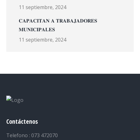
11 septiembre, 2024
𝐂𝐀𝐏𝐀𝐂𝐈𝐓𝐀𝐍 𝐀 𝐓𝐑𝐀𝐁𝐀𝐉𝐀𝐃𝐎𝐑𝐄𝐒
𝐌𝐔𝐍𝐈𝐂𝐈𝐏𝐀𝐋𝐄𝐒
11 septiembre, 2024
Contáctenos
Telefono : 073 472070