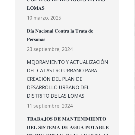
𝐋𝐎𝐌𝐀𝐒
10 marzo, 2025
𝐃𝐢́𝐚 𝐍𝐚𝐜𝐢𝐨𝐧𝐚𝐥 𝐂𝐨𝐧𝐭𝐫𝐚 𝐥𝐚 𝐓𝐫𝐚𝐭𝐚 𝐝𝐞
𝐏𝐞𝐫𝐬𝐨𝐧𝐚𝐬
23 septiembre, 2024
MEJORAMIENTO Y ACTUALIZACIÓN
DEL CATASTRO URBANO PARA
CREACIÓN DEL PLAN DE
DESARROLLO URBANO DEL
DISTRITO DE LAS LOMAS
11 septiembre, 2024
𝐓𝐑𝐀𝐁𝐀𝐉𝐎𝐒 𝐃𝐄 𝐌𝐀𝐍𝐓𝐄𝐍𝐈𝐌𝐈𝐄𝐍𝐓𝐎
𝐃𝐄𝐋 𝐒𝐈𝐒𝐓𝐄𝐌𝐀 𝐃𝐄 𝐀𝐆𝐔𝐀 𝐏𝐎𝐓𝐀𝐁𝐋𝐄