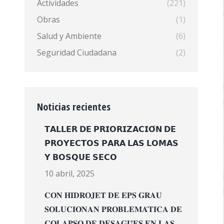
Actividades
(221)
Obras
(1)
Salud y Ambiente
(6)
Seguridad Ciudadana
(2)
Noticias recientes
𝗧𝗔𝗟𝗟𝗘𝗥 𝗗𝗘 𝗣𝗥𝗜𝗢𝗥𝗜𝗭𝗔𝗖𝗜𝗢́𝗡 𝗗𝗘
𝗣𝗥𝗢𝗬𝗘𝗖𝗧𝗢𝗦 𝗣𝗔𝗥𝗔 𝗟𝗔𝗦 𝗟𝗢𝗠𝗔𝗦
𝗬 𝗕𝗢𝗦𝗤𝗨𝗘 𝗦𝗘𝗖𝗢
10 abril, 2025
𝐂𝐎𝐍 𝐇𝐈𝐃𝐑𝐎𝐉𝐄𝐓 𝐃𝐄 𝐄𝐏𝐒 𝐆𝐑𝐀𝐔
𝐒𝐎𝐋𝐔𝐂𝐈𝐎𝐍𝐀𝐍 𝐏𝐑𝐎𝐁𝐋𝐄𝐌𝐀́𝐓𝐈𝐂𝐀 𝐃𝐄
𝐂𝐎𝐋𝐀𝐏𝐒𝐎 𝐃𝐄 𝐃𝐄𝐒𝐀𝐆𝐔̈𝐄𝐒 𝐄𝐍 𝐋𝐀𝐒