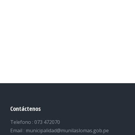
Contáctenos
Telefono : 073 472070
Email : municipalidad@munilaslomas.gob.pe