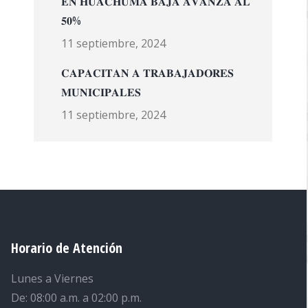
𝐄𝐍 𝐇𝐔𝐀𝐂𝐇𝐔𝐌𝐀 𝐁𝐀𝐉𝐀 𝐀𝐕𝐀𝐍𝐙𝐀 𝐀𝐋
𝟓𝟎%
11 septiembre, 2024
𝐂𝐀𝐏𝐀𝐂𝐈𝐓𝐀𝐍 𝐀 𝐓𝐑𝐀𝐁𝐀𝐉𝐀𝐃𝐎𝐑𝐄𝐒
𝐌𝐔𝐍𝐈𝐂𝐈𝐏𝐀𝐋𝐄𝐒
11 septiembre, 2024
Horario de Atención
Lunes a Viernes
De: 08:00 a.m. a 02:00 p.m.