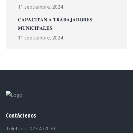
11 septiembre, 2024
𝐂𝐀𝐏𝐀𝐂𝐈𝐓𝐀𝐍 𝐀 𝐓𝐑𝐀𝐁𝐀𝐉𝐀𝐃𝐎𝐑𝐄𝐒
𝐌𝐔𝐍𝐈𝐂𝐈𝐏𝐀𝐋𝐄𝐒
11 septiembre, 2024
Contáctenos
Telefono : 073 472070