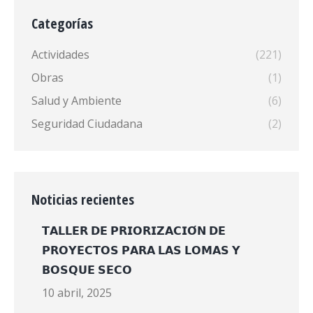
Categorías
Actividades
(221)
Obras
(1)
Salud y Ambiente
(6)
Seguridad Ciudadana
(2)
Noticias recientes
𝗧𝗔𝗟𝗟𝗘𝗥 𝗗𝗘 𝗣𝗥𝗜𝗢𝗥𝗜𝗭𝗔𝗖𝗜𝗢́𝗡 𝗗𝗘
𝗣𝗥𝗢𝗬𝗘𝗖𝗧𝗢𝗦 𝗣𝗔𝗥𝗔 𝗟𝗔𝗦 𝗟𝗢𝗠𝗔𝗦 𝗬
𝗕𝗢𝗦𝗤𝗨𝗘 𝗦𝗘𝗖𝗢
10 abril, 2025