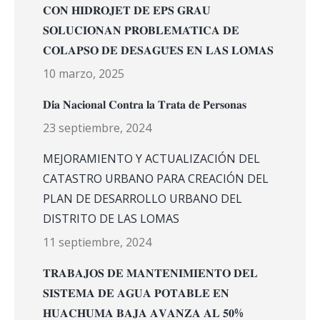
𝐂𝐎𝐍 𝐇𝐈𝐃𝐑𝐎𝐉𝐄𝐓 𝐃𝐄 𝐄𝐏𝐒 𝐆𝐑𝐀𝐔
𝐒𝐎𝐋𝐔𝐂𝐈𝐎𝐍𝐀𝐍 𝐏𝐑𝐎𝐁𝐋𝐄𝐌𝐀́𝐓𝐈𝐂𝐀 𝐃𝐄
𝐂𝐎𝐋𝐀𝐏𝐒𝐎 𝐃𝐄 𝐃𝐄𝐒𝐀𝐆𝐔̈𝐄𝐒 𝐄𝐍 𝐋𝐀𝐒 𝐋𝐎𝐌𝐀𝐒
10 marzo, 2025
𝐃𝐢́𝐚 𝐍𝐚𝐜𝐢𝐨𝐧𝐚𝐥 𝐂𝐨𝐧𝐭𝐫𝐚 𝐥𝐚 𝐓𝐫𝐚𝐭𝐚 𝐝𝐞 𝐏𝐞𝐫𝐬𝐨𝐧𝐚𝐬
23 septiembre, 2024
MEJORAMIENTO Y ACTUALIZACIÓN DEL
CATASTRO URBANO PARA CREACIÓN DEL
PLAN DE DESARROLLO URBANO DEL
DISTRITO DE LAS LOMAS
11 septiembre, 2024
𝐓𝐑𝐀𝐁𝐀𝐉𝐎𝐒 𝐃𝐄 𝐌𝐀𝐍𝐓𝐄𝐍𝐈𝐌𝐈𝐄𝐍𝐓𝐎 𝐃𝐄𝐋
𝐒𝐈𝐒𝐓𝐄𝐌𝐀 𝐃𝐄 𝐀𝐆𝐔𝐀 𝐏𝐎𝐓𝐀𝐁𝐋𝐄 𝐄𝐍
𝐇𝐔𝐀𝐂𝐇𝐔𝐌𝐀 𝐁𝐀𝐉𝐀 𝐀𝐕𝐀𝐍𝐙𝐀 𝐀𝐋 𝟓𝟎%