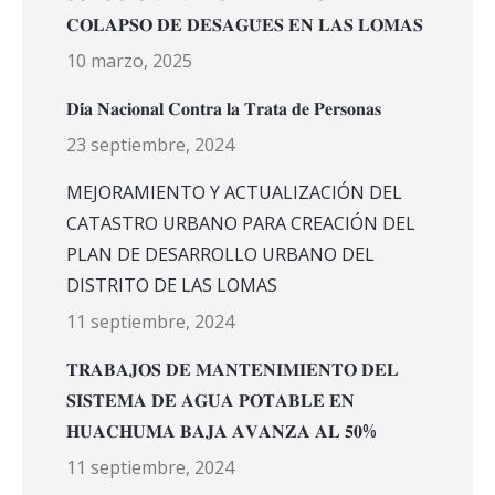
𝐂𝐎𝐋𝐀𝐏𝐒𝐎 𝐃𝐄 𝐃𝐄𝐒𝐀𝐆𝐔̈𝐄𝐒 𝐄𝐍 𝐋𝐀𝐒 𝐋𝐎𝐌𝐀𝐒
10 marzo, 2025
𝐃𝐢́𝐚 𝐍𝐚𝐜𝐢𝐨𝐧𝐚𝐥 𝐂𝐨𝐧𝐭𝐫𝐚 𝐥𝐚 𝐓𝐫𝐚𝐭𝐚 𝐝𝐞 𝐏𝐞𝐫𝐬𝐨𝐧𝐚𝐬
23 septiembre, 2024
MEJORAMIENTO Y ACTUALIZACIÓN DEL
CATASTRO URBANO PARA CREACIÓN DEL
PLAN DE DESARROLLO URBANO DEL
DISTRITO DE LAS LOMAS
11 septiembre, 2024
𝐓𝐑𝐀𝐁𝐀𝐉𝐎𝐒 𝐃𝐄 𝐌𝐀𝐍𝐓𝐄𝐍𝐈𝐌𝐈𝐄𝐍𝐓𝐎 𝐃𝐄𝐋
𝐒𝐈𝐒𝐓𝐄𝐌𝐀 𝐃𝐄 𝐀𝐆𝐔𝐀 𝐏𝐎𝐓𝐀𝐁𝐋𝐄 𝐄𝐍
𝐇𝐔𝐀𝐂𝐇𝐔𝐌𝐀 𝐁𝐀𝐉𝐀 𝐀𝐕𝐀𝐍𝐙𝐀 𝐀𝐋 𝟓𝟎%
11 septiembre, 2024