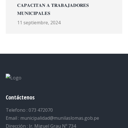
𝐂𝐀𝐏𝐀𝐂𝐈𝐓𝐀𝐍 𝐀 𝐓𝐑𝐀𝐁𝐀𝐉𝐀𝐃𝐎𝐑𝐄𝐒
𝐌𝐔𝐍𝐈𝐂𝐈𝐏𝐀𝐋𝐄𝐒
11 septiembre, 2024
Contáctenos
Telefono : 073 472070
Email : municipalidad@munilaslomas.gob.pe
Dirección : Jr. Miguel Grau Nº 734