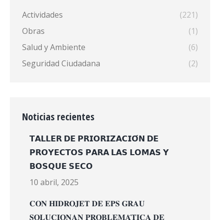
Actividades
(221)
Obras
(1)
Salud y Ambiente
(6)
Seguridad Ciudadana
(2)
Noticias recientes
𝗧𝗔𝗟𝗟𝗘𝗥 𝗗𝗘 𝗣𝗥𝗜𝗢𝗥𝗜𝗭𝗔𝗖𝗜𝗢́𝗡 𝗗𝗘
𝗣𝗥𝗢𝗬𝗘𝗖𝗧𝗢𝗦 𝗣𝗔𝗥𝗔 𝗟𝗔𝗦 𝗟𝗢𝗠𝗔𝗦 𝗬
𝗕𝗢𝗦𝗤𝗨𝗘 𝗦𝗘𝗖𝗢
10 abril, 2025
𝐂𝐎𝐍 𝐇𝐈𝐃𝐑𝐎𝐉𝐄𝐓 𝐃𝐄 𝐄𝐏𝐒 𝐆𝐑𝐀𝐔
𝐒𝐎𝐋𝐔𝐂𝐈𝐎𝐍𝐀𝐍 𝐏𝐑𝐎𝐁𝐋𝐄𝐌𝐀́𝐓𝐈𝐂𝐀 𝐃𝐄