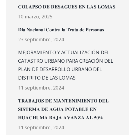
𝐂𝐎𝐋𝐀𝐏𝐒𝐎 𝐃𝐄 𝐃𝐄𝐒𝐀𝐆𝐔̈𝐄𝐒 𝐄𝐍 𝐋𝐀𝐒 𝐋𝐎𝐌𝐀𝐒
10 marzo, 2025
𝐃𝐢́𝐚 𝐍𝐚𝐜𝐢𝐨𝐧𝐚𝐥 𝐂𝐨𝐧𝐭𝐫𝐚 𝐥𝐚 𝐓𝐫𝐚𝐭𝐚 𝐝𝐞 𝐏𝐞𝐫𝐬𝐨𝐧𝐚𝐬
23 septiembre, 2024
MEJORAMIENTO Y ACTUALIZACIÓN DEL
CATASTRO URBANO PARA CREACIÓN DEL
PLAN DE DESARROLLO URBANO DEL
DISTRITO DE LAS LOMAS
11 septiembre, 2024
𝐓𝐑𝐀𝐁𝐀𝐉𝐎𝐒 𝐃𝐄 𝐌𝐀𝐍𝐓𝐄𝐍𝐈𝐌𝐈𝐄𝐍𝐓𝐎 𝐃𝐄𝐋
𝐒𝐈𝐒𝐓𝐄𝐌𝐀 𝐃𝐄 𝐀𝐆𝐔𝐀 𝐏𝐎𝐓𝐀𝐁𝐋𝐄 𝐄𝐍
𝐇𝐔𝐀𝐂𝐇𝐔𝐌𝐀 𝐁𝐀𝐉𝐀 𝐀𝐕𝐀𝐍𝐙𝐀 𝐀𝐋 𝟓𝟎%
11 septiembre, 2024