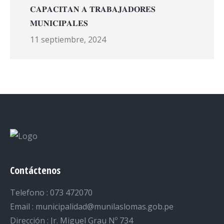
𝐂𝐀𝐏𝐀𝐂𝐈𝐓𝐀𝐍 𝐀 𝐓𝐑𝐀𝐁𝐀𝐉𝐀𝐃𝐎𝐑𝐄𝐒
𝐌𝐔𝐍𝐈𝐂𝐈𝐏𝐀𝐋𝐄𝐒
11 septiembre, 2024
Contáctenos
Telefono : 073 472070
Email : municipalidad@munilaslomas.gob.pe
Dirección : Jr. Miguel Grau Nº 734