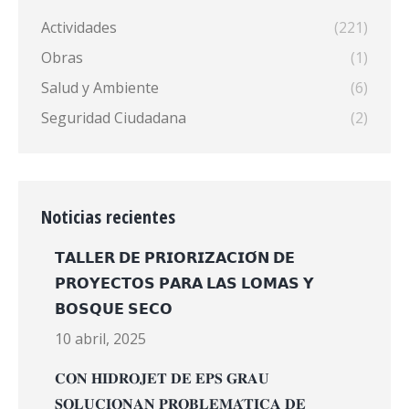
Actividades
(221)
Obras
(1)
Salud y Ambiente
(6)
Seguridad Ciudadana
(2)
Noticias recientes
𝗧𝗔𝗟𝗟𝗘𝗥 𝗗𝗘 𝗣𝗥𝗜𝗢𝗥𝗜𝗭𝗔𝗖𝗜𝗢́𝗡 𝗗𝗘
𝗣𝗥𝗢𝗬𝗘𝗖𝗧𝗢𝗦 𝗣𝗔𝗥𝗔 𝗟𝗔𝗦 𝗟𝗢𝗠𝗔𝗦 𝗬
𝗕𝗢𝗦𝗤𝗨𝗘 𝗦𝗘𝗖𝗢
10 abril, 2025
𝐂𝐎𝐍 𝐇𝐈𝐃𝐑𝐎𝐉𝐄𝐓 𝐃𝐄 𝐄𝐏𝐒 𝐆𝐑𝐀𝐔
𝐒𝐎𝐋𝐔𝐂𝐈𝐎𝐍𝐀𝐍 𝐏𝐑𝐎𝐁𝐋𝐄𝐌𝐀́𝐓𝐈𝐂𝐀 𝐃𝐄