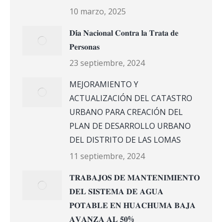
10 marzo, 2025
𝐃𝐢́𝐚 𝐍𝐚𝐜𝐢𝐨𝐧𝐚𝐥 𝐂𝐨𝐧𝐭𝐫𝐚 𝐥𝐚 𝐓𝐫𝐚𝐭𝐚 𝐝𝐞
𝐏𝐞𝐫𝐬𝐨𝐧𝐚𝐬
23 septiembre, 2024
MEJORAMIENTO Y
ACTUALIZACIÓN DEL CATASTRO
URBANO PARA CREACIÓN DEL
PLAN DE DESARROLLO URBANO
DEL DISTRITO DE LAS LOMAS
11 septiembre, 2024
𝐓𝐑𝐀𝐁𝐀𝐉𝐎𝐒 𝐃𝐄 𝐌𝐀𝐍𝐓𝐄𝐍𝐈𝐌𝐈𝐄𝐍𝐓𝐎
𝐃𝐄𝐋 𝐒𝐈𝐒𝐓𝐄𝐌𝐀 𝐃𝐄 𝐀𝐆𝐔𝐀
𝐏𝐎𝐓𝐀𝐁𝐋𝐄 𝐄𝐍 𝐇𝐔𝐀𝐂𝐇𝐔𝐌𝐀 𝐁𝐀𝐉𝐀
𝐀𝐕𝐀𝐍𝐙𝐀 𝐀𝐋 𝟓𝟎%