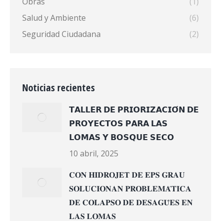
Obras
(1)
Salud y Ambiente
(6)
Seguridad Ciudadana
(2)
Noticias recientes
𝗧𝗔𝗟𝗟𝗘𝗥 𝗗𝗘 𝗣𝗥𝗜𝗢𝗥𝗜𝗭𝗔𝗖𝗜𝗢́𝗡 𝗗𝗘
𝗣𝗥𝗢𝗬𝗘𝗖𝗧𝗢𝗦 𝗣𝗔𝗥𝗔 𝗟𝗔𝗦
𝗟𝗢𝗠𝗔𝗦 𝗬 𝗕𝗢𝗦𝗤𝗨𝗘 𝗦𝗘𝗖𝗢
10 abril, 2025
𝐂𝐎𝐍 𝐇𝐈𝐃𝐑𝐎𝐉𝐄𝐓 𝐃𝐄 𝐄𝐏𝐒 𝐆𝐑𝐀𝐔
𝐒𝐎𝐋𝐔𝐂𝐈𝐎𝐍𝐀𝐍 𝐏𝐑𝐎𝐁𝐋𝐄𝐌𝐀́𝐓𝐈𝐂𝐀
𝐃𝐄 𝐂𝐎𝐋𝐀𝐏𝐒𝐎 𝐃𝐄 𝐃𝐄𝐒𝐀𝐆𝐔̈𝐄𝐒 𝐄𝐍
𝐋𝐀𝐒 𝐋𝐎𝐌𝐀𝐒