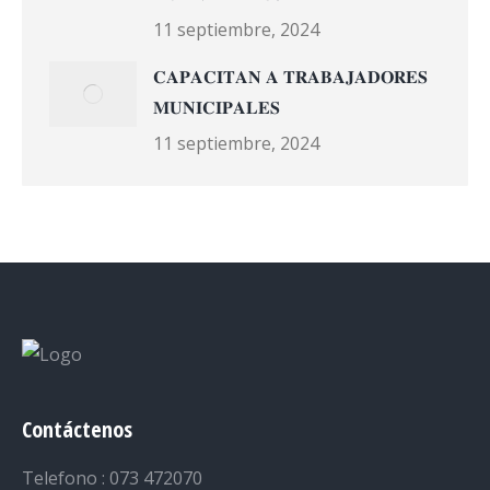
11 septiembre, 2024
𝐂𝐀𝐏𝐀𝐂𝐈𝐓𝐀𝐍 𝐀 𝐓𝐑𝐀𝐁𝐀𝐉𝐀𝐃𝐎𝐑𝐄𝐒
𝐌𝐔𝐍𝐈𝐂𝐈𝐏𝐀𝐋𝐄𝐒
11 septiembre, 2024
Contáctenos
Telefono : 073 472070