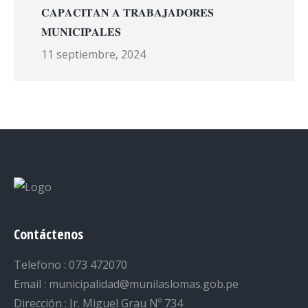
𝐂𝐀𝐏𝐀𝐂𝐈𝐓𝐀𝐍 𝐀 𝐓𝐑𝐀𝐁𝐀𝐉𝐀𝐃𝐎𝐑𝐄𝐒
𝐌𝐔𝐍𝐈𝐂𝐈𝐏𝐀𝐋𝐄𝐒
11 septiembre, 2024
Contáctenos
Telefono : 073 472070
Email : municipalidad@munilaslomas.gob.pe
Dirección : Jr. Miguel Grau Nº 734