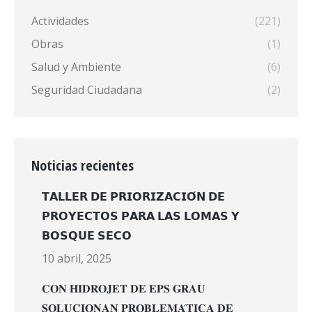
Actividades
(221)
Obras
(1)
Salud y Ambiente
(6)
Seguridad Ciudadana
(2)
Noticias recientes
𝗧𝗔𝗟𝗟𝗘𝗥 𝗗𝗘 𝗣𝗥𝗜𝗢𝗥𝗜𝗭𝗔𝗖𝗜𝗢́𝗡 𝗗𝗘
𝗣𝗥𝗢𝗬𝗘𝗖𝗧𝗢𝗦 𝗣𝗔𝗥𝗔 𝗟𝗔𝗦 𝗟𝗢𝗠𝗔𝗦 𝗬
𝗕𝗢𝗦𝗤𝗨𝗘 𝗦𝗘𝗖𝗢
10 abril, 2025
𝐂𝐎𝐍 𝐇𝐈𝐃𝐑𝐎𝐉𝐄𝐓 𝐃𝐄 𝐄𝐏𝐒 𝐆𝐑𝐀𝐔
𝐒𝐎𝐋𝐔𝐂𝐈𝐎𝐍𝐀𝐍 𝐏𝐑𝐎𝐁𝐋𝐄𝐌𝐀́𝐓𝐈𝐂𝐀 𝐃𝐄