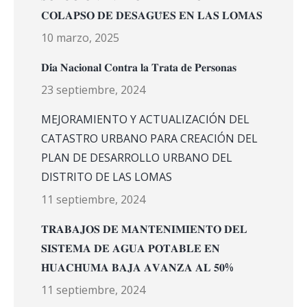
𝐂𝐎𝐋𝐀𝐏𝐒𝐎 𝐃𝐄 𝐃𝐄𝐒𝐀𝐆𝐔̈𝐄𝐒 𝐄𝐍 𝐋𝐀𝐒 𝐋𝐎𝐌𝐀𝐒
10 marzo, 2025
𝐃𝐢́𝐚 𝐍𝐚𝐜𝐢𝐨𝐧𝐚𝐥 𝐂𝐨𝐧𝐭𝐫𝐚 𝐥𝐚 𝐓𝐫𝐚𝐭𝐚 𝐝𝐞 𝐏𝐞𝐫𝐬𝐨𝐧𝐚𝐬
23 septiembre, 2024
MEJORAMIENTO Y ACTUALIZACIÓN DEL
CATASTRO URBANO PARA CREACIÓN DEL
PLAN DE DESARROLLO URBANO DEL
DISTRITO DE LAS LOMAS
11 septiembre, 2024
𝐓𝐑𝐀𝐁𝐀𝐉𝐎𝐒 𝐃𝐄 𝐌𝐀𝐍𝐓𝐄𝐍𝐈𝐌𝐈𝐄𝐍𝐓𝐎 𝐃𝐄𝐋
𝐒𝐈𝐒𝐓𝐄𝐌𝐀 𝐃𝐄 𝐀𝐆𝐔𝐀 𝐏𝐎𝐓𝐀𝐁𝐋𝐄 𝐄𝐍
𝐇𝐔𝐀𝐂𝐇𝐔𝐌𝐀 𝐁𝐀𝐉𝐀 𝐀𝐕𝐀𝐍𝐙𝐀 𝐀𝐋 𝟓𝟎%
11 septiembre, 2024