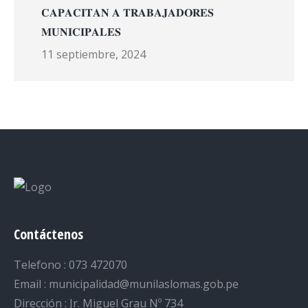
𝐂𝐀𝐏𝐀𝐂𝐈𝐓𝐀𝐍 𝐀 𝐓𝐑𝐀𝐁𝐀𝐉𝐀𝐃𝐎𝐑𝐄𝐒
𝐌𝐔𝐍𝐈𝐂𝐈𝐏𝐀𝐋𝐄𝐒
11 septiembre, 2024
Contáctenos
Telefono : 073 472070
Email : municipalidad@munilaslomas.gob.pe
Dirección : Jr. Miguel Grau Nº 734