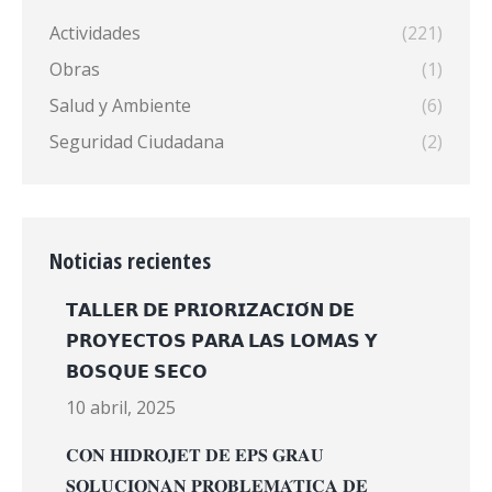
Actividades
(221)
Obras
(1)
Salud y Ambiente
(6)
Seguridad Ciudadana
(2)
Noticias recientes
𝗧𝗔𝗟𝗟𝗘𝗥 𝗗𝗘 𝗣𝗥𝗜𝗢𝗥𝗜𝗭𝗔𝗖𝗜𝗢́𝗡 𝗗𝗘
𝗣𝗥𝗢𝗬𝗘𝗖𝗧𝗢𝗦 𝗣𝗔𝗥𝗔 𝗟𝗔𝗦 𝗟𝗢𝗠𝗔𝗦 𝗬
𝗕𝗢𝗦𝗤𝗨𝗘 𝗦𝗘𝗖𝗢
10 abril, 2025
𝐂𝐎𝐍 𝐇𝐈𝐃𝐑𝐎𝐉𝐄𝐓 𝐃𝐄 𝐄𝐏𝐒 𝐆𝐑𝐀𝐔
𝐒𝐎𝐋𝐔𝐂𝐈𝐎𝐍𝐀𝐍 𝐏𝐑𝐎𝐁𝐋𝐄𝐌𝐀́𝐓𝐈𝐂𝐀 𝐃𝐄