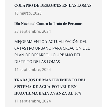
𝐂𝐎𝐋𝐀𝐏𝐒𝐎 𝐃𝐄 𝐃𝐄𝐒𝐀𝐆𝐔̈𝐄𝐒 𝐄𝐍 𝐋𝐀𝐒 𝐋𝐎𝐌𝐀𝐒
10 marzo, 2025
𝐃𝐢́𝐚 𝐍𝐚𝐜𝐢𝐨𝐧𝐚𝐥 𝐂𝐨𝐧𝐭𝐫𝐚 𝐥𝐚 𝐓𝐫𝐚𝐭𝐚 𝐝𝐞 𝐏𝐞𝐫𝐬𝐨𝐧𝐚𝐬
23 septiembre, 2024
MEJORAMIENTO Y ACTUALIZACIÓN DEL
CATASTRO URBANO PARA CREACIÓN DEL
PLAN DE DESARROLLO URBANO DEL
DISTRITO DE LAS LOMAS
11 septiembre, 2024
𝐓𝐑𝐀𝐁𝐀𝐉𝐎𝐒 𝐃𝐄 𝐌𝐀𝐍𝐓𝐄𝐍𝐈𝐌𝐈𝐄𝐍𝐓𝐎 𝐃𝐄𝐋
𝐒𝐈𝐒𝐓𝐄𝐌𝐀 𝐃𝐄 𝐀𝐆𝐔𝐀 𝐏𝐎𝐓𝐀𝐁𝐋𝐄 𝐄𝐍
𝐇𝐔𝐀𝐂𝐇𝐔𝐌𝐀 𝐁𝐀𝐉𝐀 𝐀𝐕𝐀𝐍𝐙𝐀 𝐀𝐋 𝟓𝟎%
11 septiembre, 2024