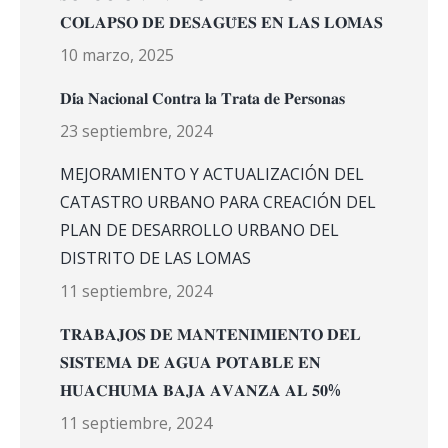
𝐂𝐎𝐋𝐀𝐏𝐒𝐎 𝐃𝐄 𝐃𝐄𝐒𝐀𝐆𝐔̈𝐄𝐒 𝐄𝐍 𝐋𝐀𝐒 𝐋𝐎𝐌𝐀𝐒
10 marzo, 2025
𝐃𝐢́𝐚 𝐍𝐚𝐜𝐢𝐨𝐧𝐚𝐥 𝐂𝐨𝐧𝐭𝐫𝐚 𝐥𝐚 𝐓𝐫𝐚𝐭𝐚 𝐝𝐞 𝐏𝐞𝐫𝐬𝐨𝐧𝐚𝐬
23 septiembre, 2024
MEJORAMIENTO Y ACTUALIZACIÓN DEL
CATASTRO URBANO PARA CREACIÓN DEL
PLAN DE DESARROLLO URBANO DEL
DISTRITO DE LAS LOMAS
11 septiembre, 2024
𝐓𝐑𝐀𝐁𝐀𝐉𝐎𝐒 𝐃𝐄 𝐌𝐀𝐍𝐓𝐄𝐍𝐈𝐌𝐈𝐄𝐍𝐓𝐎 𝐃𝐄𝐋
𝐒𝐈𝐒𝐓𝐄𝐌𝐀 𝐃𝐄 𝐀𝐆𝐔𝐀 𝐏𝐎𝐓𝐀𝐁𝐋𝐄 𝐄𝐍
𝐇𝐔𝐀𝐂𝐇𝐔𝐌𝐀 𝐁𝐀𝐉𝐀 𝐀𝐕𝐀𝐍𝐙𝐀 𝐀𝐋 𝟓𝟎%
11 septiembre, 2024