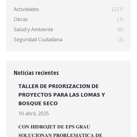
Actividades
(221)
Obras
(1)
Salud y Ambiente
(6)
Seguridad Ciudadana
(2)
Noticias recientes
𝗧𝗔𝗟𝗟𝗘𝗥 𝗗𝗘 𝗣𝗥𝗜𝗢𝗥𝗜𝗭𝗔𝗖𝗜𝗢́𝗡 𝗗𝗘
𝗣𝗥𝗢𝗬𝗘𝗖𝗧𝗢𝗦 𝗣𝗔𝗥𝗔 𝗟𝗔𝗦 𝗟𝗢𝗠𝗔𝗦 𝗬
𝗕𝗢𝗦𝗤𝗨𝗘 𝗦𝗘𝗖𝗢
10 abril, 2025
𝐂𝐎𝐍 𝐇𝐈𝐃𝐑𝐎𝐉𝐄𝐓 𝐃𝐄 𝐄𝐏𝐒 𝐆𝐑𝐀𝐔
𝐒𝐎𝐋𝐔𝐂𝐈𝐎𝐍𝐀𝐍 𝐏𝐑𝐎𝐁𝐋𝐄𝐌𝐀́𝐓𝐈𝐂𝐀 𝐃𝐄