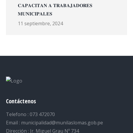
𝐂𝐀𝐏𝐀𝐂𝐈𝐓𝐀𝐍 𝐀 𝐓𝐑𝐀𝐁𝐀𝐉𝐀𝐃𝐎𝐑𝐄𝐒
𝐌𝐔𝐍𝐈𝐂𝐈𝐏𝐀𝐋𝐄𝐒
11 septiembre, 2024
Contáctenos
Telefono : 073 472070
Email : municipalidad@munilaslomas.gob.pe
Dirección : Jr. Miguel Grau Nº 734